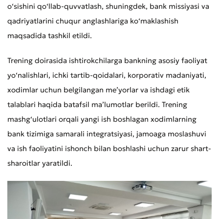
o‘sishini qo‘llab-quvvatlash, shuningdek, bank missiyasi va
qadriyatlarini chuqur anglashlariga ko‘maklashish
maqsadida tashkil etildi.
Trening doirasida ishtirokchilarga bankning asosiy faoliyat
yo‘nalishlari, ichki tartib-qoidalari, korporativ madaniyati,
xodimlar uchun belgilangan me’yorlar va ishdagi etik
talablari haqida batafsil ma’lumotlar berildi. Trening
mashg‘ulotlari orqali yangi ish boshlagan xodimlarning
bank tizimiga samarali integratsiyasi, jamoaga moslashuvi
va ish faoliyatini ishonch bilan boshlashi uchun zarur shart-
sharoitlar yaratildi.