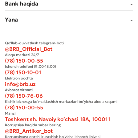
Bank haqida
Yana
Qo'llab-quvvatlash telegram-boti
@BRB_Official_Bot
Aloqa markazi 24/7
(78) 150-00-55
Ishonch telefoni (9:00-18:00)
(78) 150-10-01
Elektron pochta
info@brb.uz
Axborot xizmati
(78) 150-76-06
Kichik biznesga ko’maklashish markazlari bo'yicha aloqa raqami
(78) 150-00-55
Manzil
Toshkent sh. Navoiy ko’chasi 18А, 100011
Korrupsiya haqida xabar bering
@BRB_Antikor_bot
Korrupsiyaga qarshi kurashish boʻyicha ishonch liniyasi