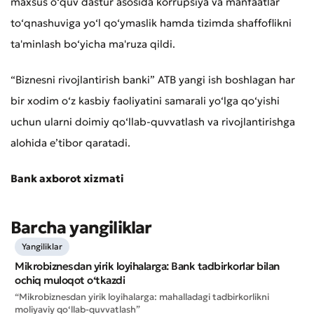
maxsus o‘quv dastur asosida korrupsiya va manfaatlar
to‘qnashuviga yo‘l qo‘ymaslik hamda tizimda shaffoflikni
ta'minlash bo‘yicha ma'ruza qildi.
“Biznesni rivojlantirish banki” ATB yangi ish boshlagan har
bir xodim o‘z kasbiy faoliyatini samarali yo‘lga qo‘yishi
uchun ularni doimiy qo‘llab-quvvatlash va rivojlantirishga
alohida e’tibor qaratadi.
Bank axborot xizmati
Yomon
Aʼlo
* Barcha maydonlar to'ldirilishi shart
Barcha yangiliklar
Yuborish
Yuborish
Yangiliklar
Mikrobiznesdan yirik loyihalarga: Bank tadbirkorlar bilan
ochiq muloqot o‘tkazdi
“Mikrobiznesdan yirik loyihalarga: mahalladagi tadbirkorlikni
moliyaviy qo‘llab-quvvatlash”