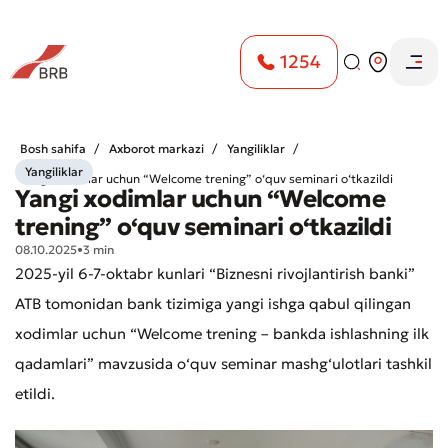
1254
Bosh sahifa
Axborot markazi
Yangiliklar
Yangiliklar
Yangi xodimlar uchun “Welcome trening” o‘quv seminari o‘tkazildi
Yangi xodimlar uchun “Welcome
trening” o‘quv seminari o‘tkazildi
08.10.2025
•
3 min
2025-yil 6-7-oktabr kunlari “Biznesni rivojlantirish banki”
ATB tomonidan bank tizimiga yangi ishga qabul qilingan
xodimlar uchun “Welcome trening – bankda ishlashning ilk
qadamlari” mavzusida o‘quv seminar mashg‘ulotlari tashkil
etildi.