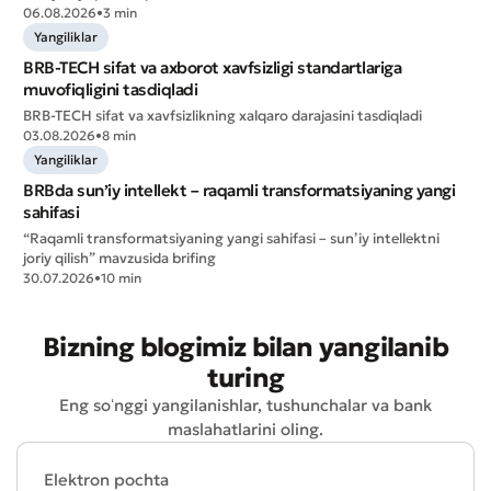
06.08.2026
•
3 min
Yangiliklar
BRB-TECH sifat va axborot xavfsizligi standartlariga
muvofiqligini tasdiqladi
BRB-TECH sifat va xavfsizlikning xalqaro darajasini tasdiqladi
03.08.2026
•
8 min
Yangiliklar
BRBda sun’iy intellekt – raqamli transformatsiyaning yangi
sahifasi
“Raqamli transformatsiyaning yangi sahifasi – sun’iy intellektni
joriy qilish” mavzusida brifing
30.07.2026
•
10 min
Bizning blogimiz bilan yangilanib
turing
Eng soʻnggi yangilanishlar, tushunchalar va bank
maslahatlarini oling.