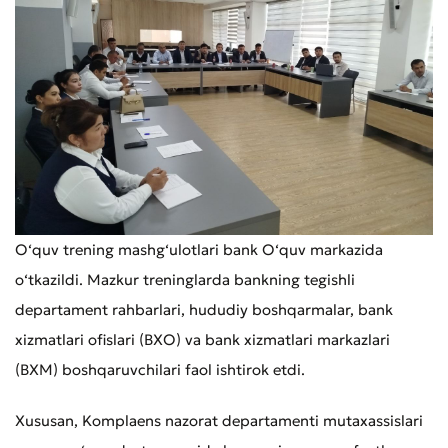
O‘quv trening mashg‘ulotlari bank O‘quv markazida
o‘tkazildi. Mazkur treninglarda bankning tegishli
Murojaat qoldirish
departament rahbarlari, hududiy boshqarmalar, bank
Xizmat sifatini baholang
xizmatlari ofislari (BXO) va bank xizmatlari markazlari
(BXM) boshqaruvchilari faol ishtirok etdi.
Xususan, Komplaens nazorat departamenti mutaxassislari