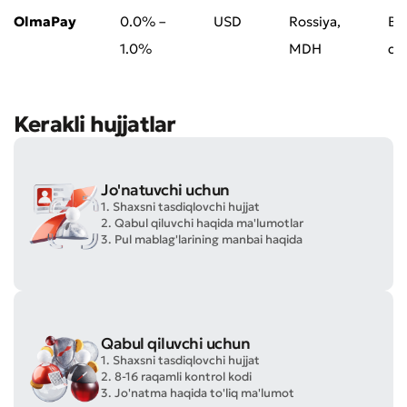
OlmaPay
0.0% –
USD
Rossiya,
Bi
1.0%
MDH
da
Kerakli hujjatlar
Jo'natuvchi uchun
1. Shaxsni tasdiqlovchi hujjat
2. Qabul qiluvchi haqida ma'lumotlar
3. Pul mablag'larining manbai haqida
Qabul qiluvchi uchun
1. Shaxsni tasdiqlovchi hujjat
2. 8-16 raqamli kontrol kodi
3. Jo'natma haqida to'liq ma'lumot