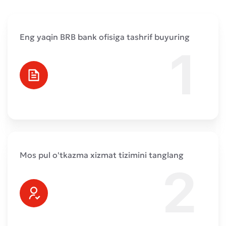
Eng yaqin BRB bank ofisiga tashrif buyuring
Mos pul o'tkazma xizmat tizimini tanglang
Murojaat qoldirish
Xizmat sifatini baholang