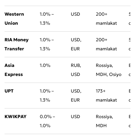
Western
1.0% –
USD
200+
5–
Union
1.3%
mamlakat
da
RIA Money
1.0% –
USD,
200+
5–
Transfer
1.3%
EUR
mamlakat
da
Asia
1.0%
RUB,
Rossiya,
Bi
Express
USD
MDH, Osiyo
da
UPT
1.0% –
USD,
173+
Bi
1.3%
EUR
mamlakat
da
KWIKPAY
0.0% –
USD
Rossiya,
Bi
1.0%
MDH
da