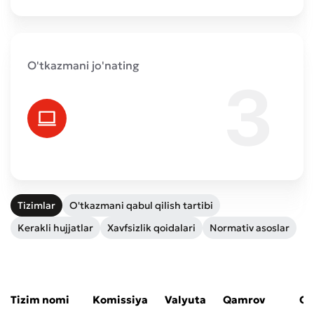
O'tkazmani jo'nating
Tizimlar
O'tkazmani qabul qilish tartibi
Kerakli hujjatlar
Xavfsizlik qoidalari
Normativ asoslar
Yomon
Aʼlo
* Barcha maydonlar to'ldirilishi shart
Yuborish
Tizim nomi
Komissiya
Valyuta
Qamrov
O‘
Yuborish