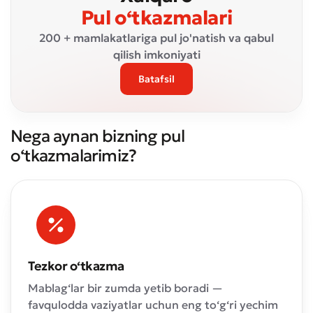
Pul o‘tkazmalari
200 + mamlakatlariga pul jo'natish va qabul
qilish imkoniyati
Batafsil
Nega aynan bizning pul
o‘tkazmalarimiz?
Tezkor o‘tkazma
Mablag‘lar bir zumda yetib boradi —
favqulodda vaziyatlar uchun eng to‘g‘ri yechim