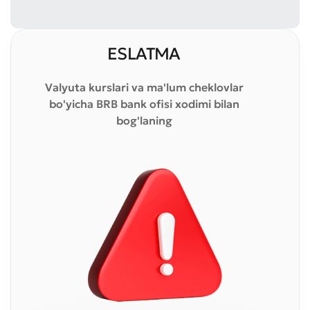
ESLATMA
ESLATMA
ESLATMA
Valyuta kurslari va ma'lum cheklovlar
Valyuta kurslari va ma'lum cheklovlar
Valyuta kurslari va ma'lum cheklovlar
bo'yicha BRB bank ofisi xodimi bilan
bo'yicha BRB bank ofisi xodimi bilan
bo'yicha BRB bank ofisi xodimi bilan
bog'laning
bog'laning
bog'laning