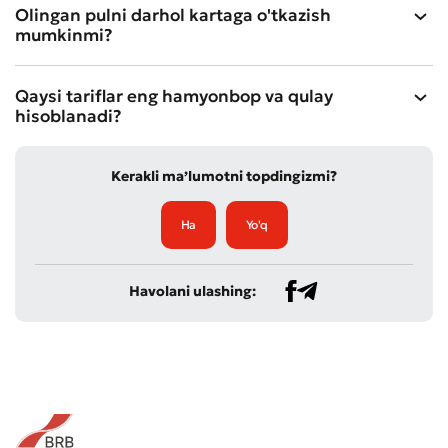
Olingan pulni darhol kartaga o'tkazish
mumkinmi?
Qaysi tariflar eng hamyonbop va qulay
hisoblanadi?
Kerakli ma’lumotni topdingizmi?
Ha
Yo'q
Havolani ulashing: