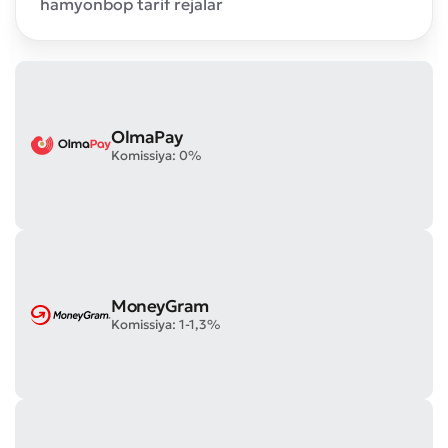
hamyonbop tarif rejalar
OlmaPay
Komissiya: 0%
MoneyGram
Komissiya: 1-1,3%