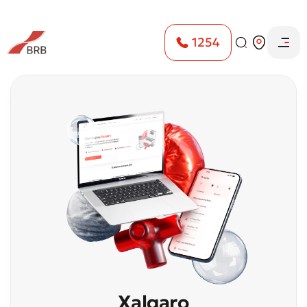
1254
Bosh sahifa
Pul o'tkazmalari
Xalqaro