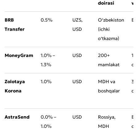
doirasi
va
BRB
0.5%
UZS,
O‘zbekiston
Bi
Transfer
USD
(ichki
o‘tkazma)
MoneyGram
1.0% –
USD
200+
10
1.3%
mamlakat
da
Zolotaya
1.0%
USD
MDH va
3–
Korona
boshqalar
da
AstraSend
0.0% –
USD
Rossiya,
Bi
1.0%
MDH
da