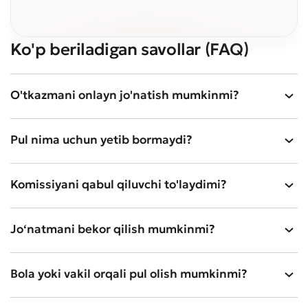
Ko'p beriladigan savollar (FAQ)
O'tkazmani onlayn jo'natish mumkinmi?
Pul nima uchun yetib bormaydi?
Komissiyani qabul qiluvchi to'laydimi?
Jo‘natmani bekor qilish mumkinmi?
Bola yoki vakil orqali pul olish mumkinmi?