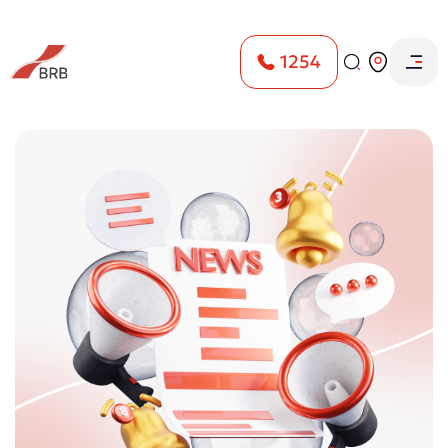
1254
Bosh sahifa
Axborot markazi
E'lon