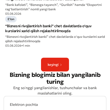
“Bank kafolati”, “Biznesga tayanch”, “Qurilish” hamda “Eksportni
rag‘batlantirish” nomli yangi bank
03.08.2026
E'lon
“Biznesni rivojlantirish banki” chet davlatlarda o‘quv
kurslarini xarid qilish rejalashtirilmoqda
“Biznesni rivojlantirish banki” chet davlatlarda o‘quv kurslarini xarid
qilish rejalashtirilmoqda
03.08.2026
•
1 min
Yomon
Aʼlo
keyingi
Bizning blogimiz bilan yangilanib
* Barcha maydonlar to'ldirilishi shart
Yuborish
turing
Yuborish
Eng soʻnggi yangilanishlar, tushunchalar va bank
maslahatlarini oling.