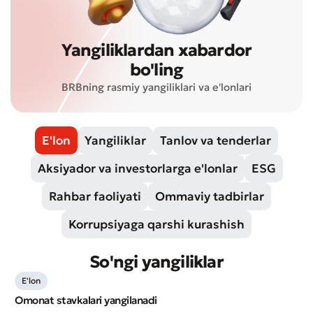
Yangiliklardan xabardor
bo'ling
BRBning rasmiy yangiliklari va e'lonlari
E'lon
Yangiliklar
Tanlov va tenderlar
Aksiyador va investorlarga e'lonlar
ESG
Rahbar faoliyati
Ommaviy tadbirlar
Korrupsiyaga qarshi kurashish
So'ngi yangiliklar
E'lon
Omonat stavkalari yangilanadi