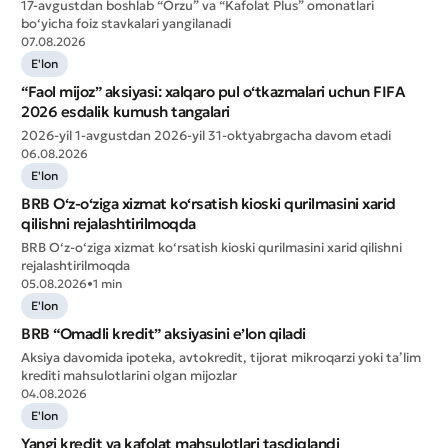
17-avgustdan boshlab “Orzu” va “Kafolat Plus” omonatlari
bo‘yicha foiz stavkalari yangilanadi
07.08.2026
E'lon
“Faol mijoz” aksiyasi: xalqaro pul o‘tkazmalari uchun FIFA
2026 esdalik kumush tangalari
2026-yil 1-avgustdan 2026-yil 31-oktyabrgacha davom etadi
06.08.2026
E'lon
BRB O‘z-o‘ziga xizmat ko‘rsatish kioski qurilmasini xarid
qilishni rejalashtirilmoqda
BRB O‘z-o‘ziga xizmat ko‘rsatish kioski qurilmasini xarid qilishni
rejalashtirilmoqda
05.08.2026
•
1 min
Murojaat qoldirish
E'lon
Xizmat sifatini baholang
BRB “Omadli kredit” aksiyasini e’lon qiladi
Aksiya davomida ipoteka, avtokredit, tijorat mikroqarzi yoki ta’lim
krediti mahsulotlarini olgan mijozlar
04.08.2026
E'lon
Yangi kredit va kafolat mahsulotlari tasdiqlandi