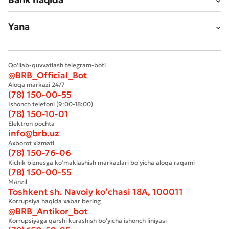
Yana
Qo'llab-quvvatlash telegram-boti
@BRB_Official_Bot
Aloqa markazi 24/7
(78) 150-00-55
Ishonch telefoni (9:00-18:00)
(78) 150-10-01
Elektron pochta
info@brb.uz
Axborot xizmati
(78) 150-76-06
Kichik biznesga ko’maklashish markazlari bo'yicha aloqa raqami
(78) 150-00-55
Manzil
Toshkent sh. Navoiy ko’chasi 18А, 100011
Korrupsiya haqida xabar bering
@BRB_Antikor_bot
Korrupsiyaga qarshi kurashish boʻyicha ishonch liniyasi