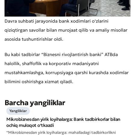
Davra suhbati jarayonida bank xodimlari o‘zlarini
Murojaat qoldirish
qiziqtirgan savollar bilan murojaat qilib va amaliy misollar
Xizmat sifatini baholang
asosida tushuntirishlar oldi.
Bu kabi tadbirlar “Biznesni rivojlantirish banki” ATBda
halollik, shaffoflik va korporativ madaniyatni
mustahkamlashga, korrupsiyaga qarshi kurashda xodimlar
bilimini oshirishga xizmat qiladi.
Barcha yangiliklar
Yangiliklar
Mikrobiznesdan yirik loyihalarga: Bank tadbirkorlar bilan
ochiq muloqot o‘tkazdi
“Mikrobiznesdan yirik loyihalarga: mahalladagi tadbirkorlikni