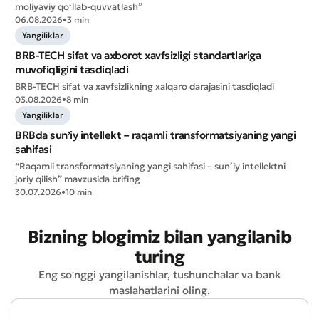
moliyaviy qo‘llab-quvvatlash”
06.08.2026
•
3 min
Yomon
Aʼlo
Yangiliklar
BRB-TECH sifat va axborot xavfsizligi standartlariga
* Barcha maydonlar to'ldirilishi shart
muvofiqligini tasdiqladi
Yuborish
BRB-TECH sifat va xavfsizlikning xalqaro darajasini tasdiqladi
Yuborish
03.08.2026
•
8 min
Yangiliklar
BRBda sun’iy intellekt – raqamli transformatsiyaning yangi
sahifasi
“Raqamli transformatsiyaning yangi sahifasi – sun’iy intellektni
joriy qilish” mavzusida brifing
30.07.2026
•
10 min
Bizning blogimiz bilan yangilanib
turing
Eng soʻnggi yangilanishlar, tushunchalar va bank
maslahatlarini oling.