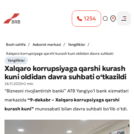
1254
Bosh sahifa
Axborot markazi
Yangiliklar
Xalqaro korrupsiyaga qarshi kurash kuni oldidan davra suhbati
Yangiliklar
o‘tkazildi
Xalqaro korrupsiyaga qarshi kurash
kuni oldidan davra suhbati o‘tkazildi
26.11.2025
•
2 min
“Biznesni rivojlantirish banki” ATB Yangiyo‘l bank xizmatlari
markazida
“9-dekabr –
Xalqaro korrupsiyaga qarshi
kurash kuni”
munosabati bilan davra suhbati bo‘lib o‘tdi.