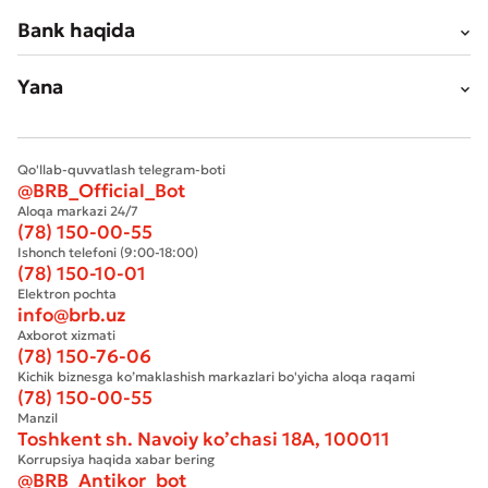
Bank haqida
Yana
Qo'llab-quvvatlash telegram-boti
@BRB_Official_Bot
Aloqa markazi 24/7
(78) 150-00-55
Ishonch telefoni (9:00-18:00)
(78) 150-10-01
Elektron pochta
info@brb.uz
Axborot xizmati
(78) 150-76-06
Kichik biznesga ko’maklashish markazlari bo'yicha aloqa raqami
(78) 150-00-55
Manzil
Toshkent sh. Navoiy ko’chasi 18А, 100011
Korrupsiya haqida xabar bering
@BRB_Antikor_bot