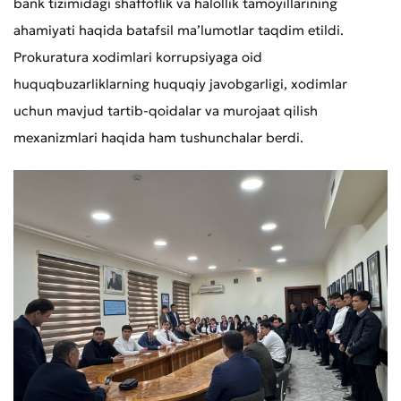
bank tizimidagi shaffoflik va halollik tamoyillarining
ahamiyati haqida batafsil ma’lumotlar taqdim etildi.
Prokuratura xodimlari korrupsiyaga oid
huquqbuzarliklarning huquqiy javobgarligi, xodimlar
uchun mavjud tartib-qoidalar va murojaat qilish
mexanizmlari haqida ham tushunchalar berdi.