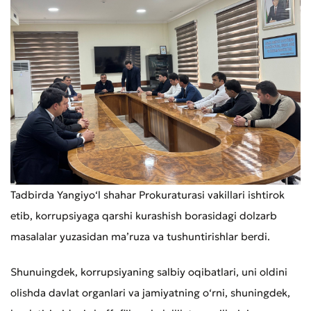
Tadbirda Yangiyo‘l shahar Prokuraturasi vakillari ishtirok
etib, korrupsiyaga qarshi kurashish borasidagi dolzarb
masalalar yuzasidan ma’ruza va tushuntirishlar berdi.
Shunuingdek, korrupsiyaning salbiy oqibatlari, uni oldini
olishda davlat organlari va jamiyatning o‘rni, shuningdek,