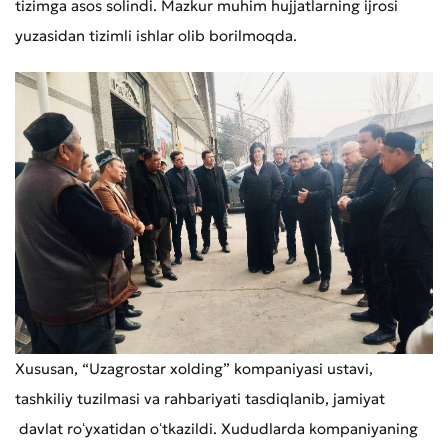
tizimga asos solindi. Mazkur muhim hujjatlarning ijrosi
yuzasidan tizimli ishlar olib borilmoqda.
Xususan, “Uzagrostar xolding” kompaniyasi ustavi,
tashkiliy tuzilmasi va rahbariyati tasdiqlanib, jamiyat
davlat roʻyxatidan oʻtkazildi. Xududlarda kompaniyaning