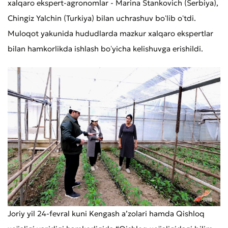
xalqaro ekspert-agronomlar - Marina Stankovich (Serbiya),
Chingiz Yalchin (Turkiya) bilan uchrashuv boʻlib oʻtdi.
Muloqot yakunida hududlarda mazkur xalqaro ekspertlar
Murojaat qoldirish
bilan hamkorlikda ishlash boʻyicha kelishuvga erishildi.
Xizmat sifatini baholang
Joriy yil 24-fevral kuni Kengash aʼzolari hamda Qishloq