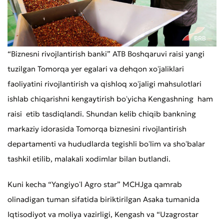
“Biznesni rivojlantirish banki” ATB Boshqaruvi raisi yangi
tuzilgan Tomorqa yer egalari va dehqon xoʻjaliklari
faoliyatini rivojlantirish va qishloq xoʻjaligi mahsulotlari
ishlab chiqarishni kengaytirish boʻyicha Kengashning ham
raisi etib tasdiqlandi. Shundan kelib chiqib bankning
markaziy idorasida Tomorqa biznesini rivojlantirish
departamenti va hududlarda tegishli boʻlim va shoʻbalar
tashkil etilib, malakali xodimlar bilan butlandi.
Kuni kecha “Yangiyoʻl Agro star” MCHJga qamrab
olinadigan tuman sifatida biriktirilgan Asaka tumanida
Iqtisodiyot va moliya vazirligi, Kengash va “Uzagrostar