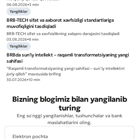
06.08.2026
•
3 min
Yangiliklar
BRB-TECH sifat va axborot xavfsizligi standartlariga
muvofiqligini tasdiqladi
BRB-TECH sifat va xavfsizlikning xalqaro darajasini tasdiqladi
03.08.2026
•
8 min
Yangiliklar
BRBda sun’iy intellekt – raqamli transformatsiyaning yangi
sahifasi
“Raqamli transformatsiyaning yangi sahifasi – sun’iy intellektni
joriy qilish” mavzusida brifing
30.07.2026
•
10 min
Bizning blogimiz bilan yangilanib
turing
Eng soʻnggi yangilanishlar, tushunchalar va bank
maslahatlarini oling.