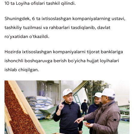
10 ta Loyiha ofislari tashkil qilindi.
Shuningdek, 6 ta ixtisoslashgan kompaniyalarning ustavi,
tashkiliy tuzilmasi va rahbarlari tasdiqlanib, davlat
roʻyxatidan oʻtkazildi.
Hozirda ixtisoslashgan kompaniyalarni tijorat banklariga
ishonchli boshqaruvga berish boʻyicha hujjat loyihalari
ishlab chiqilgan.