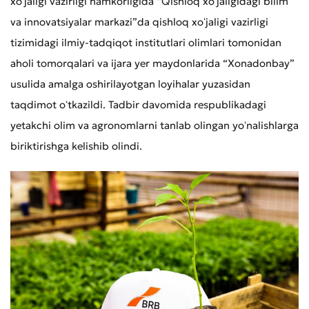
xoʻjaligi vazirligi hamkorligida “Qishloq xoʻjaligidagi bilim
va innovatsiyalar markazi”da qishloq xoʻjaligi vazirligi
Yomon
Aʼlo
tizimidagi ilmiy-tadqiqot institutlari olimlari tomonidan
* Barcha maydonlar to'ldirilishi shart
aholi tomorqalari va ijara yer maydonlarida “Xonadonbay”
Yuborish
usulida amalga oshirilayotgan loyihalar yuzasidan
Yuborish
taqdimot oʻtkazildi. Tadbir davomida respublikadagi
yetakchi olim va agronomlarni tanlab olingan yoʻnalishlarga
biriktirishga kelishib olindi.