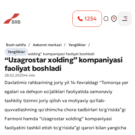
1254
Bosh sahifa
Axborot markazi
Yangiliklar
Yangiliklar
“Uzagrostar xolding” kompaniyasi faoliyat boshladi
“Uzagrostar xolding” kompaniyasi
faoliyat boshladi
28.02.2025
•
4 min
Davlatimiz rahbarining joriy yil 14-fevraldagi “Tomorqa yer
egalari va dehqon xoʻjaliklari faoliyatida zamonaviy
tashkiliy tizimni joriy qilish va moliyaviy qoʻllab-
quvvatlashning qoʻshimcha chora-tadbirlari toʻgʻrisida”gi
Farmoni
hamda “Uzagrostar xolding” kompaniyasi
faoliyatini tashkil etish toʻgʻrisida”gi qarori bilan yangicha