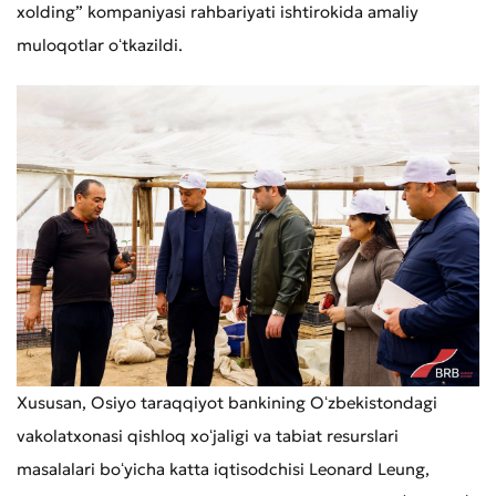
xolding” kompaniyasi rahbariyati ishtirokida amaliy
muloqotlar oʻtkazildi.
Xususan, Osiyo taraqqiyot bankining Oʻzbekistondagi
vakolatxonasi qishloq xoʻjaligi va tabiat resurslari
masalalari boʻyicha katta iqtisodchisi Leonard Leung,