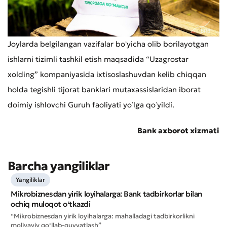
Joylarda belgilangan vazifalar boʻyicha olib borilayotgan
ishlarni tizimli tashkil etish maqsadida “Uzagrostar
xolding” kompaniyasida ixtisoslashuvdan kelib chiqqan
holda tegishli tijorat banklari mutaxassislaridan iborat
doimiy ishlovchi Guruh faoliyati yoʻlga qoʻyildi.
Bank axborot xizmati
Barcha yangiliklar
Yangiliklar
Mikrobiznesdan yirik loyihalarga: Bank tadbirkorlar bilan
ochiq muloqot o‘tkazdi
“Mikrobiznesdan yirik loyihalarga: mahalladagi tadbirkorlikni
moliyaviy qo‘llab-quvvatlash”