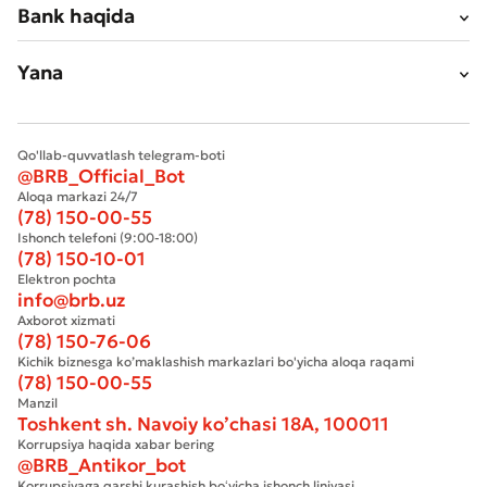
Bank haqida
Yana
Qo'llab-quvvatlash telegram-boti
@BRB_Official_Bot
Aloqa markazi 24/7
(78) 150-00-55
Ishonch telefoni (9:00-18:00)
(78) 150-10-01
Elektron pochta
info@brb.uz
Axborot xizmati
(78) 150-76-06
Kichik biznesga ko’maklashish markazlari bo'yicha aloqa raqami
(78) 150-00-55
Manzil
Toshkent sh. Navoiy ko’chasi 18А, 100011
Korrupsiya haqida xabar bering
@BRB_Antikor_bot
Korrupsiyaga qarshi kurashish boʻyicha ishonch liniyasi