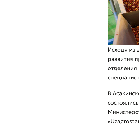
Исходя из 
* Все по
развития п
отделения
специалис
В Асакинск
состоялись
Министерст
«Uzagrostar