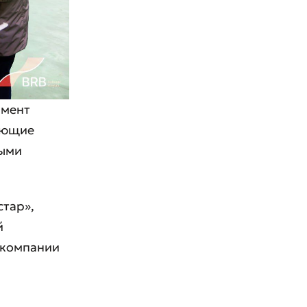
амент
вующие
ными
стар»,
й
 компании