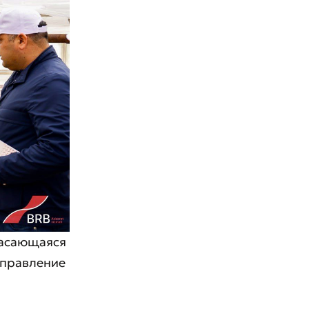
касающаяся
управление