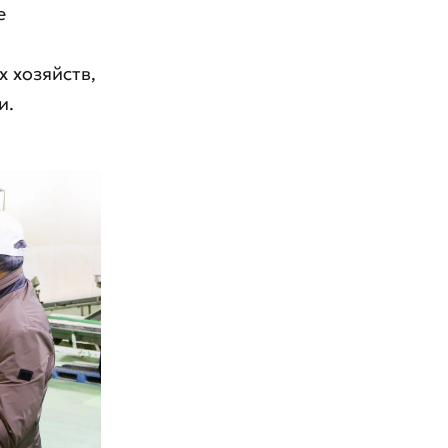
е
 хозяйств,
и.