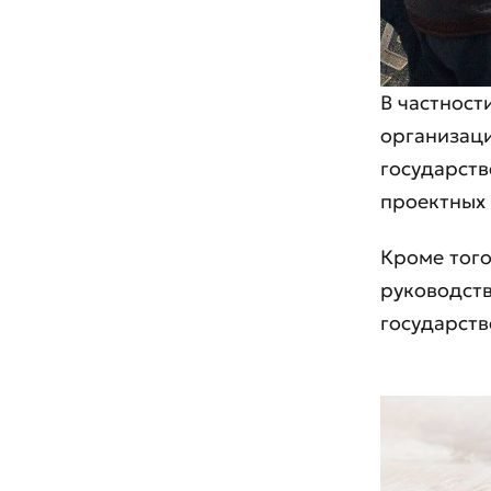
В частност
организаци
государств
проектных
Кроме того
руководст
государст