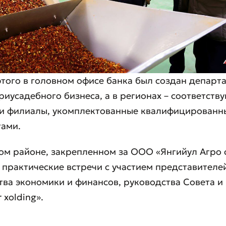
Плохо
Отлично
этого в головном офисе банка был создан департ
ля обязательны для заполнения
риусадебного бизнеса, а в регионах – соответст
Отправить
 и филиалы, укомплектованные квалифицирован
Отправить
тами.
ом районе, закрепленном за ООО «Янгийул Агро 
 практические встречи с участием представителе
ва экономики и финансов, руководства Совета и
 xolding».