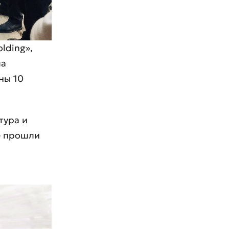
lding»,
ла
ны 10
тура и
е прошли