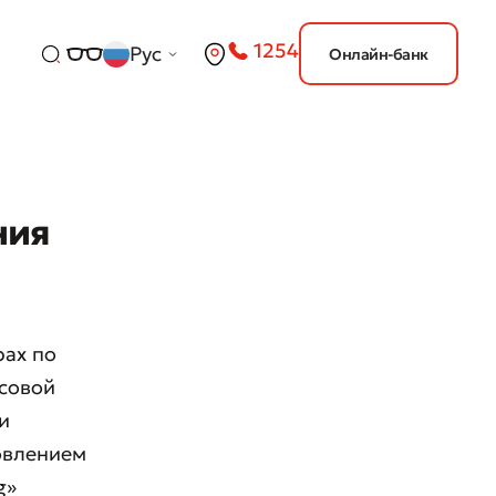
1254
Рус
Онлайн-банк
ния
рах по
совой
и
новлением
g»