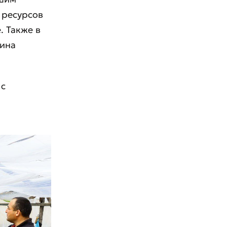
 ресурсов
. Также в
ина
 с