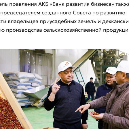
ль правления АКБ «Банк развития бизнеса» такж
 председателем созданного Совета по развитию
ти владельцев приусадебных земель и дехканских
ю производства сельскохозяйственной продукци
вить обращение
ите качество обслуживания