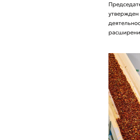
Председате
утвержден
деятельнос
расширени
Оста
Оцен