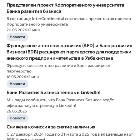
Представлен проект Корпоративного университета
Банка развития бизнеса
В гостинице InterContinental состоялась презентация проекта
Корпоративного университета
20.05.2026
•
3 мин
Новости
Французское агентство развития (AFD) и Банк развития
бизнеса (BDB) расширяют партнерство для поддержки
женского предпринимательства в Узбекистане
Французское агентство развития и Банк расширяют
партнерство
18.05.2026
•
2 мин
Новости
Банк Развития Бизнеса теперь в LinkedIn!
Мы рады сообщить, что Банк Развития Бизнеса ведёт
Оставить обращение
официальную страницу в LinkedIn!
Оцените качество обслуживания
26.03.2025
Новости
Снижена комиссия за снятие наличных
С 27 декабря 2024 года по 31 марта 2025 года владельцы карт
BRB Humo и Uzcard