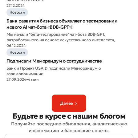
27.12.2024
Новости
Банк развития бизнеса объявляет о тестировании
нового AI чат-бота «BDB-GPT»!
Мы начали "бета-тестирование" чат-бота BDB-GPT,
разработанного на основе искусственного интеллекта,
06.12.2024
Новости
Подписали Меморандум о сотрудничестве
Банк и Проект USAID подписали Меморандум о
взаимопонимании
27.09.2024
•
4 мин
Плохо
Отлично
* Все поля обязательны для заполнения
Далее
Отправить
Отправить
Будьте в курсе с нашим блогом
Получайте последние обновления, аналитическую
информацию и банковские советы.