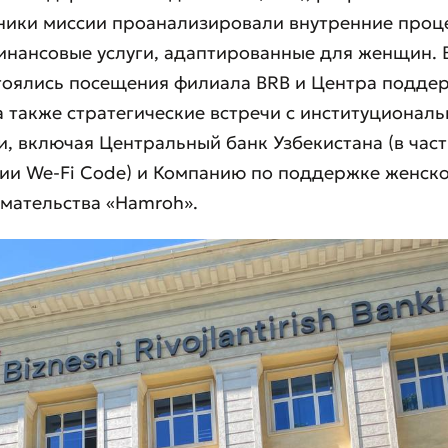
тники миссии проанализировали внутренние проц
нансовые услуги, адаптированные для женщин. 
вить обращение
тоялись посещения филиала BRB и Центра подде
ите качество обслуживания
а также стратегические встречи с институционал
, включая Центральный банк Узбекистана (в час
ии We-Fi Code) и Компанию по поддержке женск
мательства «Hamroh».