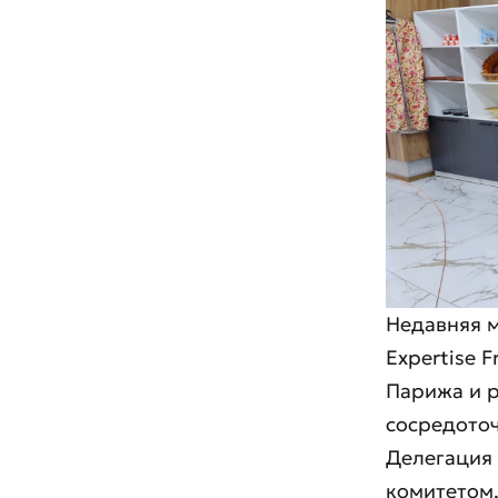
Недавняя м
Expertise 
Парижа и р
сосредоточ
Делегация 
комитетом