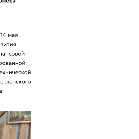
изнеса
14 мая
звития
инансовой
ированной
технической
е женского
в