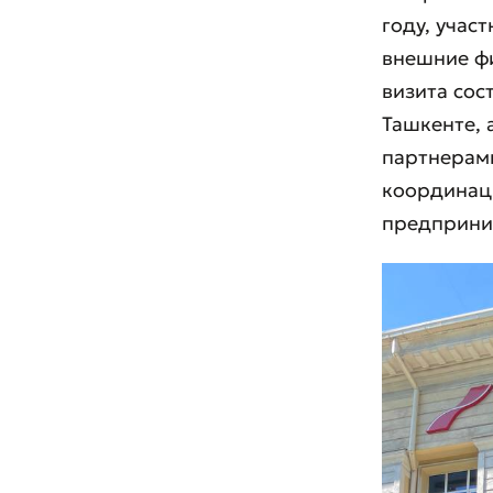
году, учас
внешние фи
Оста
визита сос
Оцен
Ташкенте, 
партнерами
координац
предприни