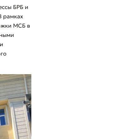
ессы БРБ и
В рамках
ржки МСБ в
ьными
ти
ого