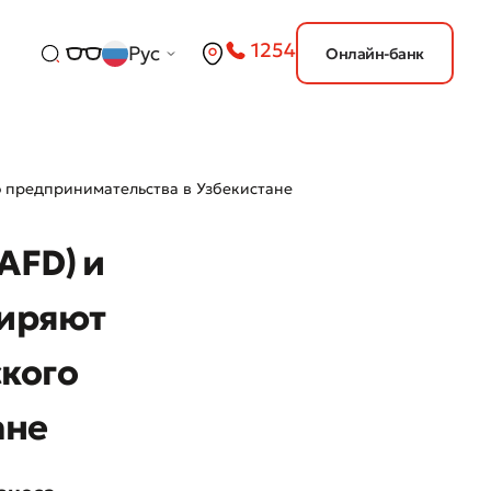
1254
Рус
Онлайн-банк
о предпринимательства в Узбекистане
AFD) и
ширяют
кого
ане