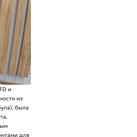
FD и
ности из
ула), была
та.
ным
ентами для