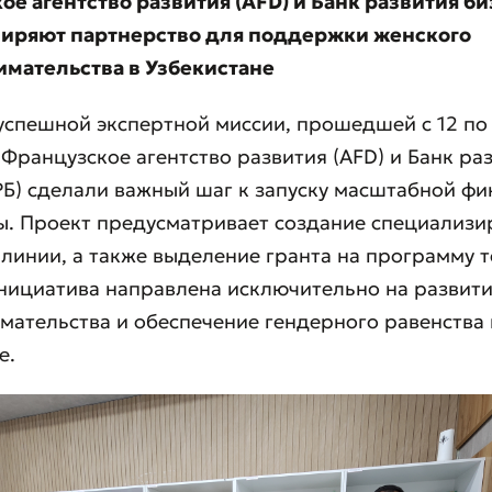
е агентство развития (AFD) и Банк развития б
ширяют партнерство для поддержки женского
мательства в Узбекистане
успешной экспертной миссии, прошедшей с 12 по 
 Французское агентство развития (AFD) и Банк ра
РБ) сделали важный шаг к запуску масштабной ф
ы. Проект предусматривает создание специализ
линии, а также выделение гранта на программу 
нициатива направлена исключительно на развити
ательства и обеспечение гендерного равенства 
е.