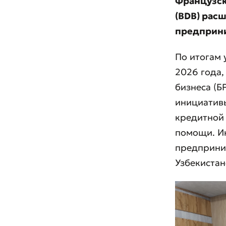
Французско
(BDB) рас
предприни
По итогам 
2026 года,
бизнеса (Б
инициатив
кредитной 
помощи. И
предприним
Узбекистан