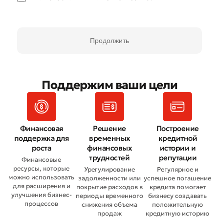
Продолжить
Поддержим ваши цели
Финансовая
Решение
Построение
поддержка для
временных
кредитной
роста
финансовых
истории и
трудностей
репутации
Финансовые
ресурсы, которые
Урегулирование
Регулярное и
можно использовать
задолженности или
успешное погашение
для расширения и
покрытие расходов в
кредита помогает
улучшения бизнес-
периоды временного
бизнесу создавать
процессов
снижения объема
положительную
продаж
кредитную историю