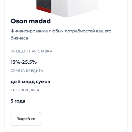
Oson madad
Финансирование любых потребностей вашего
бизнеса
Плохо
Отлично
ПРОЦЕНТНАЯ СТАВКА
13%-25,5%
* Все поля обязательны для заполнения
Отправить
СУММА КРЕДИТА
Отправить
до 5 млрд сумов
СРОК КРЕДИТА
3 года
Подробнее