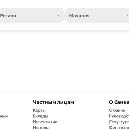
вить обращение
ите качество обслуживания
Частным лицам
О банк
Карты
О банке
вным
Вклады
Руководс
Плохо
Отлично
Инвестиции
Структура
Ипотека
Финансов