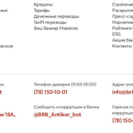
Кредиты
Стратегия
ля обязательны для заполнения
Отправить
тные
Тарифы
Раскрыти
Денежные переводы
Пресс-сл
Отправить
Swift переводы
Норматив
Ваш банкир Махалли
Рейтинги 
ESG
Акции ба
овское
Контакты
ки
Телефон доверия (9:00-18:00)
Адрес эл
t
(78) 150-10-01
info@br
Сообщить о коррупции в банке
Горячая л
коррупци
и 18А,
@BRB_Antikor_bot
(78) 150