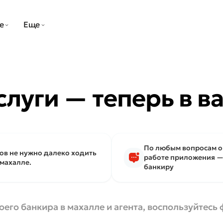
е
Еще
слуги — теперь в в
По любым вопросам о 
ов не нужно далеко ходить
работе приложения —
 махалле.
банкиру
оего банкира в махалле и агента, воспользуйтесь