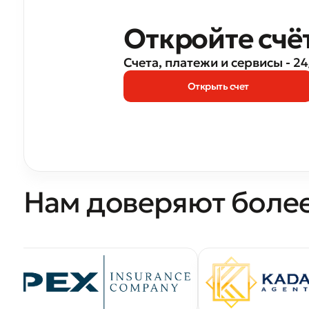
Откройте счё
Оста
Счета, платежи и сервисы - 24
Оцен
Открыть счет
Нам доверяют боле