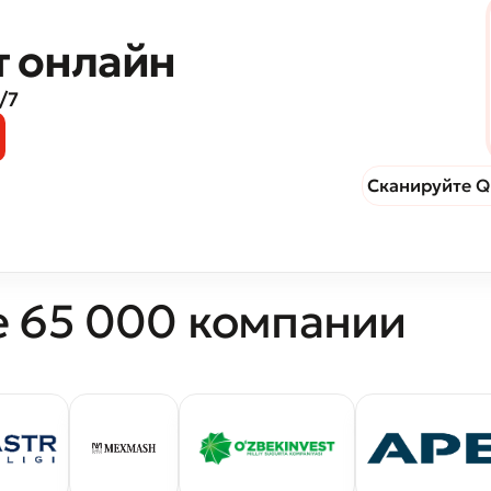
т онлайн
вить обращение
/7
ите качество обслуживания
Сканируйте Q
е 65 000 компании