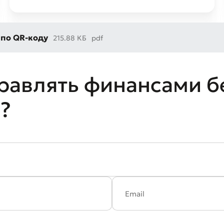
 по QR-коду
215.88 КБ
pdf
равлять финансами б
?