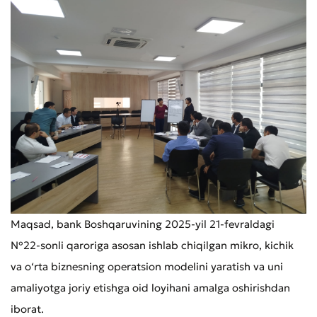
Maqsad, bank Boshqaruvining 2025-yil 21-fevraldagi
№22-sonli qaroriga asosan ishlab chiqilgan mikro, kichik
va o‘rta biznesning operatsion modelini yaratish va uni
amaliyotga joriy etishga oid loyihani amalga oshirishdan
iborat.