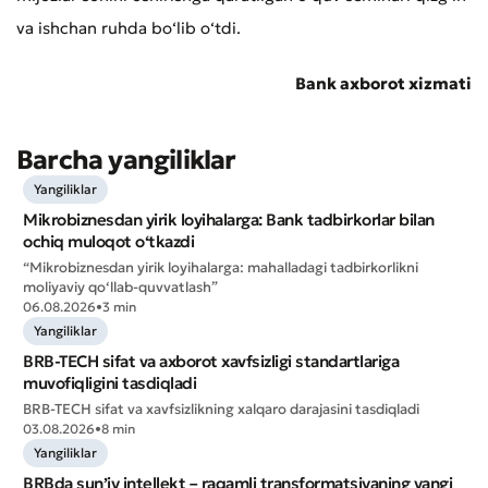
va ishchan ruhda bo‘lib o‘tdi.
Bank axborot xizmati
Barcha yangiliklar
Yomon
Aʼlo
Yangiliklar
Mikrobiznesdan yirik loyihalarga: Bank tadbirkorlar bilan
ochiq muloqot o‘tkazdi
* Barcha maydonlar to'ldirilishi shart
Yuborish
“Mikrobiznesdan yirik loyihalarga: mahalladagi tadbirkorlikni
moliyaviy qo‘llab-quvvatlash”
Yuborish
06.08.2026
•
3 min
Yangiliklar
BRB-TECH sifat va axborot xavfsizligi standartlariga
muvofiqligini tasdiqladi
BRB-TECH sifat va xavfsizlikning xalqaro darajasini tasdiqladi
03.08.2026
•
8 min
Yangiliklar
BRBda sun’iy intellekt – raqamli transformatsiyaning yangi