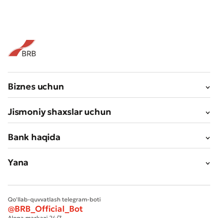
Biznes uchun
Jismoniy shaxslar uchun
Bank haqida
Yana
Qo'llab-quvvatlash telegram-boti
@BRB_Official_Bot
Aloqa markazi 24/7