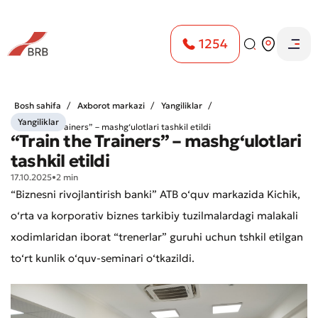
1254
Bosh sahifa
Axborot markazi
Yangiliklar
Yangiliklar
“Train the Trainers” – mashg‘ulotlari tashkil etildi
“Train the Trainers” – mashg‘ulotlari
tashkil etildi
17.10.2025
•
2 min
“Biznesni rivojlantirish banki” ATB o‘quv markazida Kichik,
o‘rta va korporativ biznes tarkibiy tuzilmalardagi malakali
xodimlaridan iborat “trenerlar” guruhi uchun tshkil etilgan
to‘rt kunlik o‘quv-seminari o‘tkazildi.