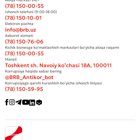
(78) 150-00-55
Ishonch telefoni (9:00-18:00)
(78) 150-10-01
Elektron pochta
info@brb.uz
Axborot xizmati
(78) 150-76-06
Kichik biznesga ko’maklashish markazlari bo'yicha aloqa raqami
(78) 150-00-55
Manzil
Toshkent sh. Navoiy ko’chasi 18А, 100011
Korrupsiya haqida xabar bering
@BRB_Antikor_bot
Korrupsiyaga qarshi kurashish boʻyicha ishonch liniyasi
(78) 150-59-95