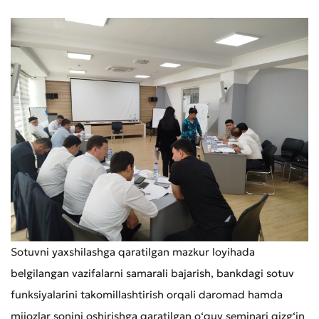
Murojaat qoldirish
Xizmat sifatini baholang
Sotuvni yaxshilashga qaratilgan mazkur loyihada
belgilangan vazifalarni samarali bajarish, bankdagi sotuv
funksiyalarini takomillashtirish orqali daromad hamda
mijozlar sonini oshirishga qaratilgan o‘quv seminari qizg‘in