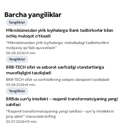
Barcha yangiliklar
Yangiliklar
Mikrobiznesdan yirik loyihalarga: Bank tadbirkorlar bilan
ochiq muloqot o‘tkazdi
“Mikrobiznesdan yirik loyihalarga: mahalladagi tadbirkorlikni
moliyaviy qo‘llab-quvvatlash”
06.08.2026
•
3 min
Yangiliklar
BRB-TECH sifat va axborot xavfsizligi standartlariga
muvofiqligini tasdiqladi
BRB-TECH sifat va xavfsizlikning xalqaro darajasini tasdiqladi
03.08.2026
•
8 min
Yangiliklar
BRBda sun’iy intellekt – raqamli transformatsiyaning yangi
sahifasi
“Raqamli transformatsiyaning yangi sahifasi – sun’iy intellektni
joriy qilish” mavzusida brifing
30.07.2026
•
10 min