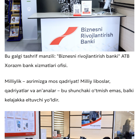
Bu galgi tashrif manzili: "Biznesni rivojlantirish banki" ATB
Xorazm bank xizmatlari ofisi.
Milliylik – asrimizga mos qadriyat! Milliy liboslar,
qadriyatlar va an’analar – bu shunchaki o‘tmish emas, balki
kelajakka eltuvchi yo‘ldir.