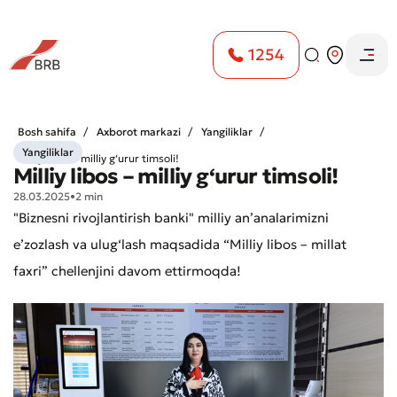
1254
Bosh sahifa
Axborot markazi
Yangiliklar
Yangiliklar
Milliy libos – milliy g‘urur timsoli!
Milliy libos – milliy g‘urur timsoli!
28.03.2025
•
2 min
"Biznesni rivojlantirish banki" milliy anʼanalarimizni
eʼzozlash va ulug‘lash maqsadida “Milliy libos – millat
faxri” chellenjini davom ettirmoqda!