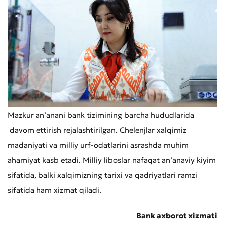
Mazkur an’anani bank tizimining barcha hududlarida
davom ettirish rejalashtirilgan. Chelenjlar xalqimiz
madaniyati va milliy urf-odatlarini asrashda muhim
ahamiyat kasb etadi. Milliy liboslar nafaqat an’anaviy kiyim
Yomon
Aʼlo
sifatida, balki xalqimizning tarixi va qadriyatlari ramzi
sifatida ham xizmat qiladi.
* Barcha maydonlar to'ldirilishi shart
Yuborish
Bank axborot xizmati
Yuborish