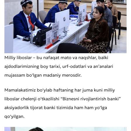
Milliy liboslar – bu nafaqat mato va naqshlar, balki
ajdodlarimizning boy tarixi, urf-odatlari va an’analari
mujassam bo‘lgan madaniy merosdir.
Mamalakatimiz bo‘ylab haftaning har juma kuni milliy
liboslar chelenji o‘tkazilishi “Biznesni rivojlantirish banki”
aksiyadorlik tijorat banki tizimida ham ham yo‘lga
qo‘yilgan.