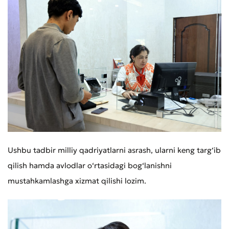
Ushbu tadbir milliy qadriyatlarni asrash, ularni keng targ‘ib
qilish hamda avlodlar o‘rtasidagi bog‘lanishni
mustahkamlashga xizmat qilishi lozim.
Murojaat qoldirish
Xizmat sifatini baholang