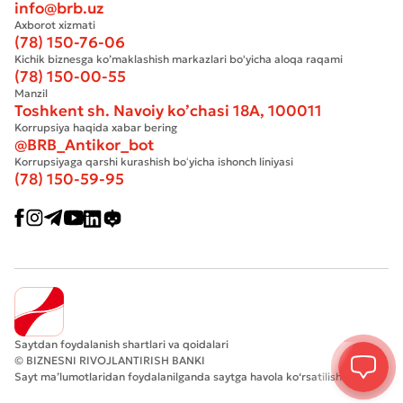
info@brb.uz
Axborot xizmati
(78) 150-76-06
Kichik biznesga ko’maklashish markazlari bo'yicha aloqa raqami
(78) 150-00-55
Manzil
Toshkent sh. Navoiy ko’chasi 18А, 100011
Korrupsiya haqida xabar bering
@BRB_Antikor_bot
Korrupsiyaga qarshi kurashish boʻyicha ishonch liniyasi
(78) 150-59-95
Saytdan foydalanish shartlari va qoidalari
© BIZNESNI RIVOJLANTIRISH BANKI
Sayt ma’lumotlaridan foydalanilganda saytga havola ko‘rsatilishi shart.