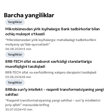
Barcha yangiliklar
Yangiliklar
Mikrobiznesdan yirik loyihalarga: Bank tadbirkorlar bilan
ochiq muloqot o‘tkazdi
“Mikrobiznesdan yirik loyihalarga: mahalladagi tadbirkorlikni
moliyaviy qo‘llab-quvvatlash”
06.08.2026
•
3 min
Yangiliklar
BRB-TECH sifat va axborot xavfsizligi standartlariga
muvofiqligini tasdiqladi
BRB-TECH sifat va xavfsizlikning xalqaro darajasini tasdiqladi
03.08.2026
•
8 min
Yangiliklar
Yomon
Aʼlo
BRBda sun’iy intellekt – raqamli transformatsiyaning yangi
sahifasi
“Raqamli transformatsiyaning yangi sahifasi – sun’iy intellektni
* Barcha maydonlar to'ldirilishi shart
Yuborish
joriy qilish” mavzusida brifing
30.07.2026
•
10 min
Yuborish