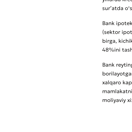
sur’atda o‘s
Bank ipotek
(sektor ipo
birga, kichi
48%ini tash
Bank reytin
borilayotga
xalqaro kap
mamlakatnin
moliyaviy x
* Barcha m