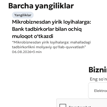
Barcha yangiliklar
Yangiliklar
Mikrobiznesdan yirik loyihalarga:
Bank tadbirkorlar bilan ochiq
muloqot o‘tkazdi
“Mikrobiznesdan yirik loyihalarga: mahalladagi
tadbirkorlikni moliyaviy qo‘llab-quvvatlash”
06.08.2026
•
3 min
Bizni
Eng soʻn