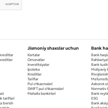
Jismoniy shaxslar uchun
Bank ha
kreditlar
Kartalar
Bank haqi
reditlar
Omonatlar
Rahbariya
Investitsiyalar
Bank tuzil
Ipoteka
Moliyaviy 
Kreditlar
Rivojlanish
Tariflar
Ma'lumotla
Pul o'tkazmalari
Axborot x
SWIFT pul o'tkazmalari
Normativ h
mat
Mahalla bankirlari
Bank reyti
 tariflari
ESG
ga berish
Bank aksiy
satish
Bog'lanish