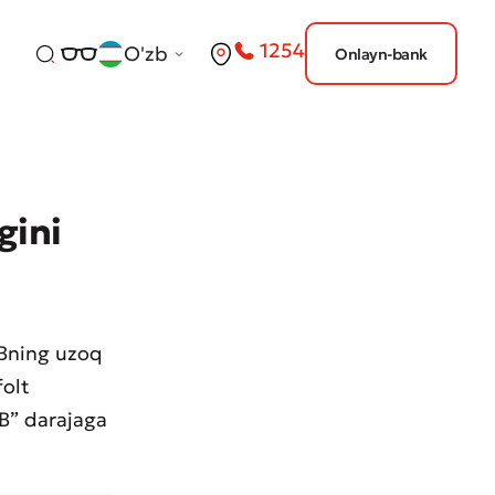
1254
O'zb
Onlayn-bank
gini
ATBning uzoq
folt
BB” darajaga