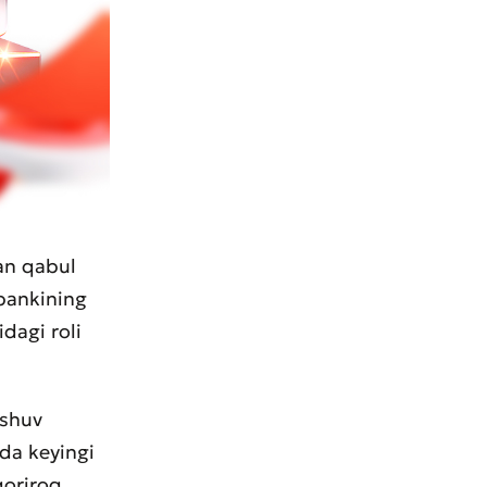
dan qabul
 bankining
dagi roli
ashuv
mda keyingi
qoriroq