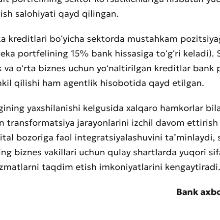
ish salohiyati qayd qilingan.
a kreditlari boʻyicha sektorda mustahkam pozitsiya
teka portfelining 15% bank hissasiga toʻgʻri keladi). 
k va oʻrta biznes uchun yoʻnaltirilgan kreditlar bank 
kil qilishi ham agentlik hisobotida qayd etilgan.
gining yaxshilanishi kelgusida xalqaro hamkorlar bil
n transformatsiya jarayonlarini izchil davom ettiris
ital bozoriga faol integratsiyalashuvini taʼminlaydi,
g biznes vakillari uchun qulay shartlarda yuqori sif
izmatlarni taqdim etish imkoniyatlarini kengaytiradi
Yomon
Aʼlo
Bank axbo
aydonlar to'ldirilishi shart
Yuborish