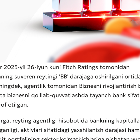
 2025-yil 26-iyun kuni Fitch Ratings tomonidan
ning suveren reytingi ʻBBʻ darajaga oshirilgani orti
uningdek, agentlik tomonidan Biznesni rivojlantirish
ʻrta biznesni qoʻllab-quvvatlashda tayanch bank sifati
rof etilgan.
aat qoldirish
irga, reyting agentligi hisobotida bankning kapitall
ganligi, aktivlari sifatidagi yaxshilanish darajasi ha
t sifatini baholang
dit portfelining sektor koʻrsatkichlariga nisbatan yu