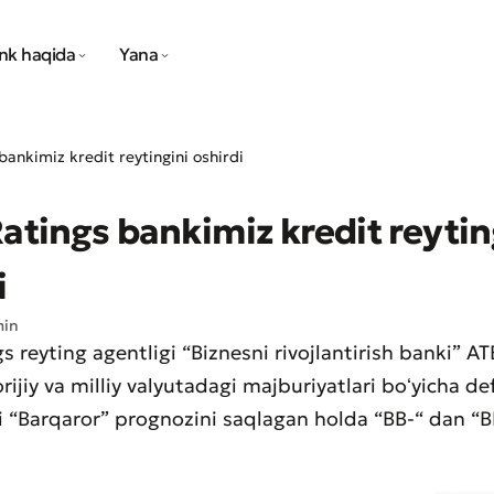
nk haqida
Yana
bankimiz kredit reytingini oshirdi
Ratings bankimiz kredit reytin
i
min
gs reyting agentligi “Biznesni rivojlantirish banki” 
ijiy va milliy valyutadagi majburiyatlari boʻyicha de
ni “Barqaror” prognozini saqlagan holda “BB-“ dan “