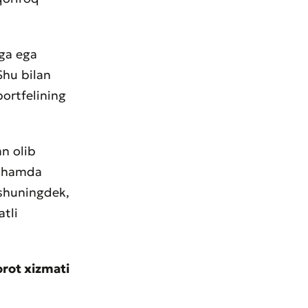
ga ega
Shu bilan
portfelining
an olib
h hamda
 shuningdek,
atli
.
rot xizmati