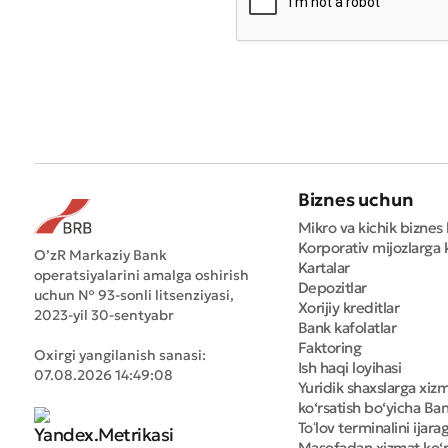
Biznes uchun
Mikro va kichik biznes 
Korporativ mijozlarga k
O’zR Markaziy Bank
Kartalar
operatsiyalarini amalga oshirish
Depozitlar
uchun № 93-sonli litsenziyasi,
Xorijiy kreditlar
2023-yil 30-sentyabr
Bank kafolatlar
Faktoring
Oxirgi yangilanish sanasi:
Ish haqi loyihasi
07.08.2026 14:49:08
Yuridik shaxslarga xiz
ko‘rsatish bo‘yicha Bank
Toʻlov terminalini ijara
Masofadan xizmat ko‘r