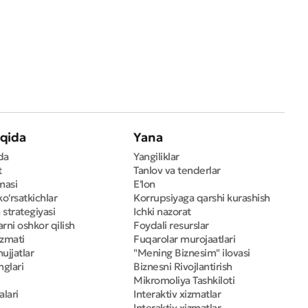
qida
Yana
da
Yangiliklar
t
Tanlov va tenderlar
masi
E'lon
ko'rsatkichlar
Korrupsiyaga qarshi kurashish
 strategiyasi
Ichki nazorat
rni oshkor qilish
Foydali resurslar
izmati
Fuqarolar murojaatlari
ujjatlar
"Mening Biznesim" ilovasi
nglari
Biznesni Rivojlantirish
Mikromoliya Tashkiloti
alari
Interaktiv xizmatlar
Interaktiv xizmatlar