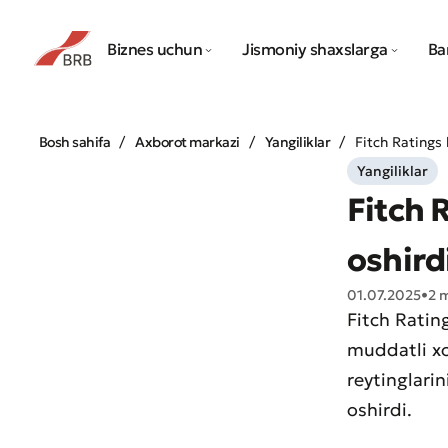
Biznes uchun
Jismoniy shaxslarga
Ba
Bosh sahifa
Axborot markazi
Yangiliklar
Fitch Ratings 
Yangiliklar
Fitch 
oshird
01.07.2025
•
2 
Fitch Ratin
muddatli xor
reytinglari
oshirdi.