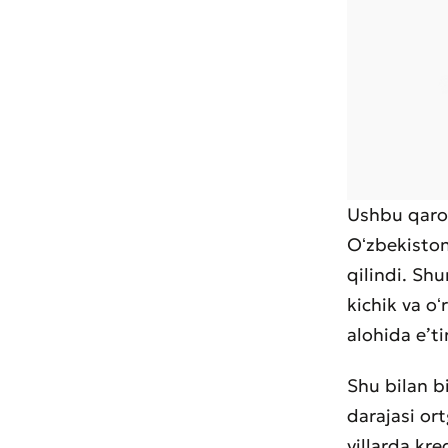
Ushbu qaror
Oʻzbekiston
qilindi. Sh
kichik va o
alohida eʼti
Muroj
Shu bilan b
darajasi ort
Xizma
yillarda kre