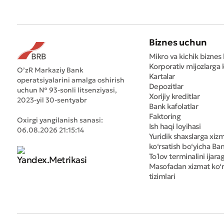
Biznes uchun
Mikro va kichik biznes 
Korporativ mijozlarga k
O’zR Markaziy Bank
Kartalar
operatsiyalarini amalga oshirish
Depozitlar
uchun № 93-sonli litsenziyasi,
Xorijiy kreditlar
2023-yil 30-sentyabr
Bank kafolatlar
Faktoring
Oxirgi yangilanish sanasi:
Ish haqi loyihasi
06.08.2026 21:15:14
Yuridik shaxslarga xiz
ko‘rsatish bo‘yicha Bank
Toʻlov terminalini ijara
Masofadan xizmat ko‘r
tizimlari