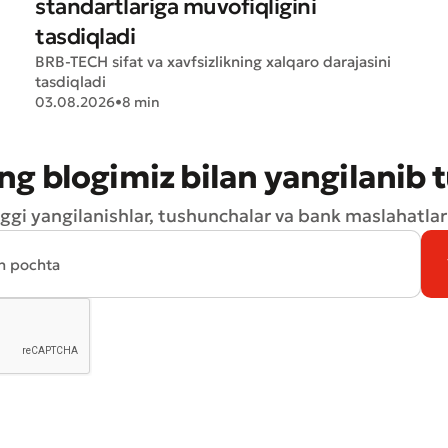
standartlariga muvofiqligini
tasdiqladi
BRB-TECH sifat va xavfsizlikning xalqaro darajasini
Yomon
Aʼlo
tasdiqladi
03.08.2026
•
8 min
aydonlar to'ldirilishi shart
Yuborish
Yuborish
ng blogimiz bilan yangilanib 
ggi yangilanishlar, tushunchalar va bank maslahatlari