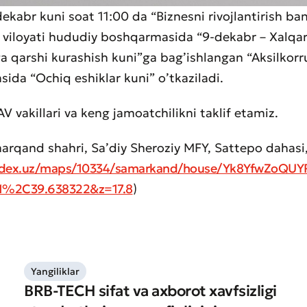
dekabr kuni soat 11:00 da “Biznesni rivojlantirish ba
viloyati hududiy boshqarmasida “9-dekabr – Xalqa
a qarshi kurashish kuni”ga bag’ishlangan “Aksilkorr
aat qoldirish
asida “Ochiq eshiklar kuni” o’tkaziladi.
t sifatini baholang
V vakillari va keng jamoatchilikni taklif etamiz.
arqand shahri, Saʼdiy Sheroziy MFY, Sattepo dahasi
andex.uz/maps/10334/samarkand/house/Yk8YfwZoQUY
61%2C39.638322&z=17.8
)
Yangiliklar
BRB-TECH sifat va axborot xavfsizligi