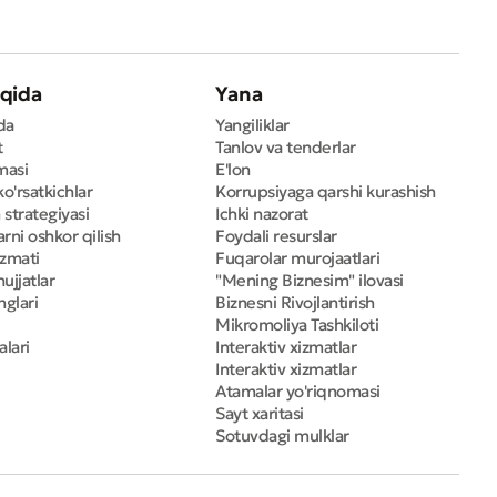
qida
Yana
da
Yangiliklar
t
Tanlov va tenderlar
masi
E'lon
ko'rsatkichlar
Korrupsiyaga qarshi kurashish
 strategiyasi
Ichki nazorat
rni oshkor qilish
Foydali resurslar
izmati
Fuqarolar murojaatlari
ujjatlar
"Mening Biznesim" ilovasi
nglari
Biznesni Rivojlantirish
Mikromoliya Tashkiloti
alari
Interaktiv xizmatlar
Interaktiv xizmatlar
Atamalar yo'riqnomasi
Sayt xaritasi
Sotuvdagi mulklar