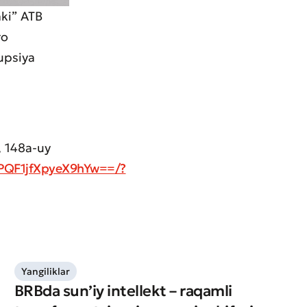
nki” ATB
ro
upsiya
, 148a-uy
PQF1jfXpyeX9hYw==/?
Yangiliklar
BRBda sun’iy intellekt – raqamli