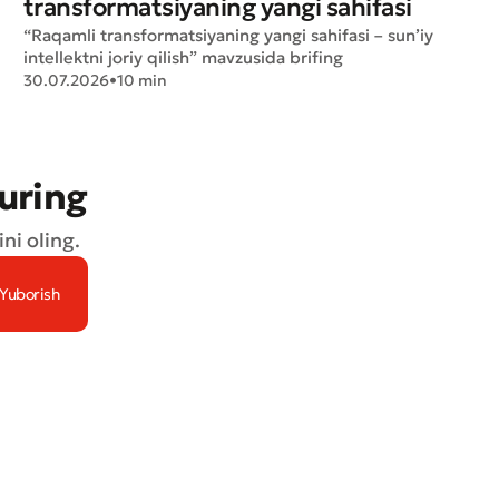
transformatsiyaning yangi sahifasi
“Raqamli transformatsiyaning yangi sahifasi – sun’iy
intellektni joriy qilish” mavzusida brifing
30.07.2026
•
10 min
turing
ni oling.