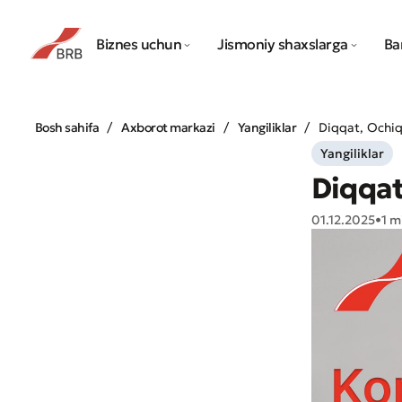
Biznes uchun
Jismoniy shaxslarga
Ba
Bosh sahifa
Axborot markazi
Yangiliklar
Diqqat, Ochiq
Yangiliklar
Diqqat
01.12.2025
•
1 m