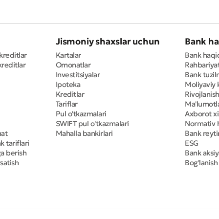
Jismoniy shaxslar uchun
Bank ha
kreditlar
Kartalar
Bank haqi
reditlar
Omonatlar
Rahbariya
Investitsiyalar
Bank tuzil
Ipoteka
Moliyaviy 
Kreditlar
Rivojlanish
Tariflar
Ma'lumotla
Pul o'tkazmalari
Axborot x
SWIFT pul o'tkazmalari
Normativ h
mat
Mahalla bankirlari
Bank reyti
 tariflari
ESG
ga berish
Bank aksiy
satish
Bog'lanish