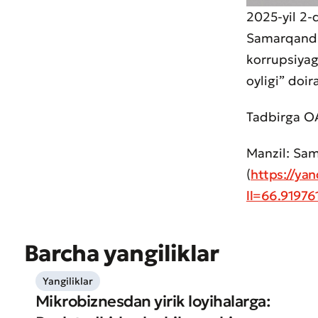
2025-yil 2-
Samarqand 
korrupsiyag
Muroj
oyligi” doir
Xizma
Tadbirga OA
Manzil: Sam
(
https://y
ll=66.9197
Barcha yangiliklar
Yangiliklar
Mikrobiznesdan yirik loyihalarga: