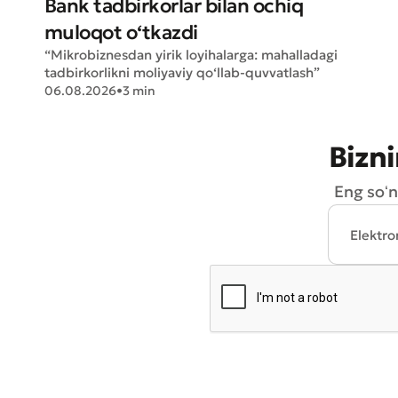
Bank tadbirkorlar bilan ochiq
muloqot o‘tkazdi
“Mikrobiznesdan yirik loyihalarga: mahalladagi
tadbirkorlikni moliyaviy qo‘llab-quvvatlash”
06.08.2026
•
3 min
* Barcha m
Bizni
Eng soʻn