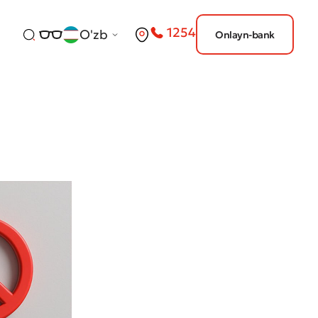
1254
O'zb
Onlayn-bank