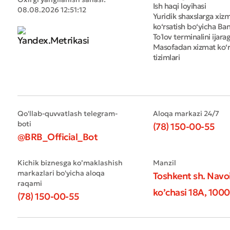
Ish haqi loyihasi
08.08.2026 12:51:12
Yuridik shaxslarga xiz
ko‘rsatish bo‘yicha Bank
Toʻlov terminalini ijara
Masofadan xizmat ko‘r
tizimlari
Qo'llab-quvvatlash telegram-
Aloqa markazi 24/7
boti
(78) 150-00-55
@BRB_Official_Bot
Kichik biznesga ko’maklashish
Manzil
markazlari bo'yicha aloqa
Toshkent sh. Navo
raqami
ko’chasi 18А, 1000
(78) 150-00-55