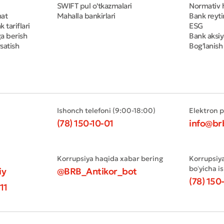
SWIFT pul o'tkazmalari
Normativ h
mat
Mahalla bankirlari
Bank reyti
 tariflari
ESG
ga berish
Bank aksiy
satish
Bog'lanish
Ishonch telefoni (9:00-18:00)
Elektron 
(78) 150-10-01
info@br
Korrupsiya haqida xabar bering
Korrupsiy
boʻyicha i
iy
@BRB_Antikor_bot
(78) 150
11