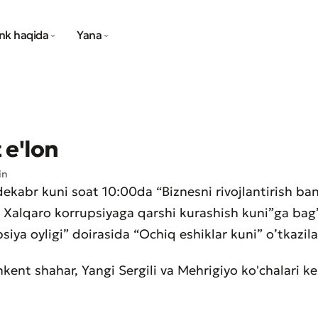
nk haqida
Yana
 e'lon
in
dekabr kuni soat 10:00da “Biznesni rivojlantirish ba
 Xalqaro korrupsiyaga qarshi kurashish kuni”ga bag
siya oyligi” doirasida “Ochiq eshiklar kuni” o’tkazila
kent shahar, Yangi Sergili va Mehrigiyo ko'chalari ke