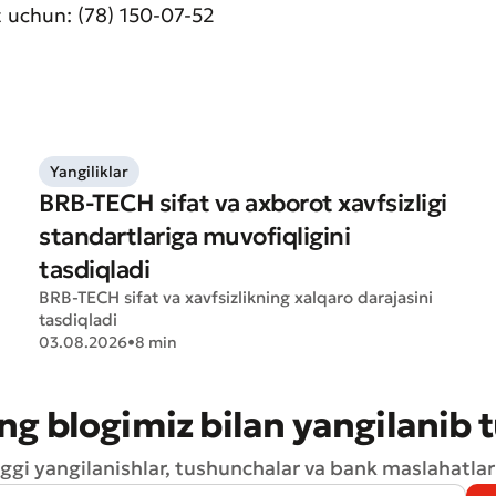
 uchun: (78) 150-07-52
Yangiliklar
BRB-TECH sifat va axborot xavfsizligi
aat qoldirish
standartlariga muvofiqligini
t sifatini baholang
tasdiqladi
BRB-TECH sifat va xavfsizlikning xalqaro darajasini
tasdiqladi
03.08.2026
•
8 min
ng blogimiz bilan yangilanib 
ggi yangilanishlar, tushunchalar va bank maslahatlari