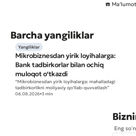
☎️ Ma'lumot
Barcha yangiliklar
Yangiliklar
Mikrobiznesdan yirik loyihalarga:
Muroj
Bank tadbirkorlar bilan ochiq
Xizma
muloqot o‘tkazdi
“Mikrobiznesdan yirik loyihalarga: mahalladagi
tadbirkorlikni moliyaviy qo‘llab-quvvatlash”
06.08.2026
•
3 min
Bizni
Eng soʻn