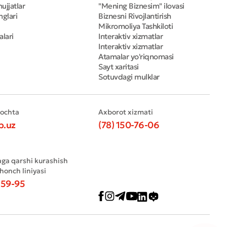
ujjatlar
"Mening Biznesim" ilovasi
nglari
Biznesni Rivojlantirish
Mikromoliya Tashkiloti
alari
Interaktiv xizmatlar
Interaktiv xizmatlar
Atamalar yo'riqnomasi
Sayt xaritasi
Sotuvdagi mulklar
pochta
Axborot xizmati
b.uz
(78) 150-76-06
aga qarshi kurashish
shonch liniyasi
-59-95