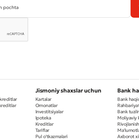
Yomon
Aʼlo
aydonlar to'ldirilishi shart
Yuborish
Yuborish
Jismoniy shaxslar uchun
Bank ha
kreditlar
Kartalar
Bank haqi
reditlar
Omonatlar
Rahbariya
Investitsiyalar
Bank tuzil
Ipoteka
Moliyaviy 
Kreditlar
Rivojlanish
Tariflar
Ma'lumotla
Pul o'tkazmalari
Axborot x