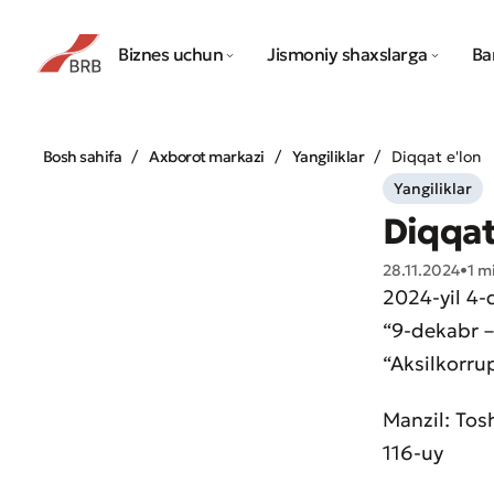
Biznes uchun
Jismoniy shaxslarga
Ba
Bosh sahifa
Axborot markazi
Yangiliklar
Diqqat e'lon
Yangiliklar
Diqqat
28.11.2024
•
1 m
2024-yil 4-
“9-dekabr –
“Aksilkorrup
Manzil: Tosh
116-uy