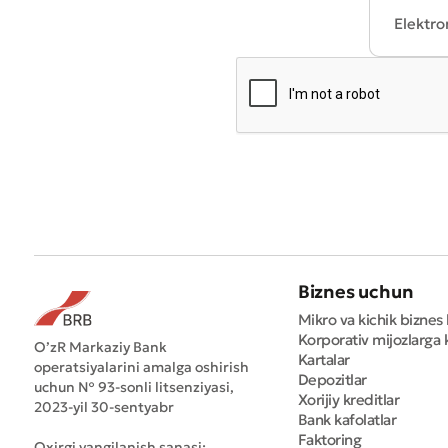
* Barcha m
Biznes uchun
Mikro va kichik biznes 
Korporativ mijozlarga k
O’zR Markaziy Bank
Kartalar
operatsiyalarini amalga oshirish
Depozitlar
uchun № 93-sonli litsenziyasi,
Xorijiy kreditlar
2023-yil 30-sentyabr
Bank kafolatlar
Faktoring
Oxirgi yangilanish sanasi: