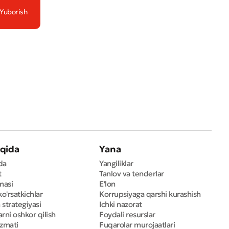
qida
Yana
da
Yangiliklar
t
Tanlov va tenderlar
masi
E'lon
ko'rsatkichlar
Korrupsiyaga qarshi kurashish
 strategiyasi
Ichki nazorat
rni oshkor qilish
Foydali resurslar
izmati
Fuqarolar murojaatlari