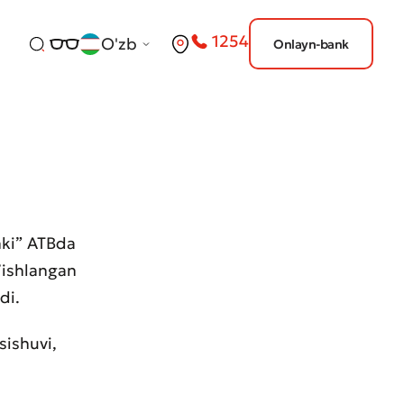
1254
O'zb
Onlayn-bank
nki” ATBda
’ishlangan
di.
sishuvi,