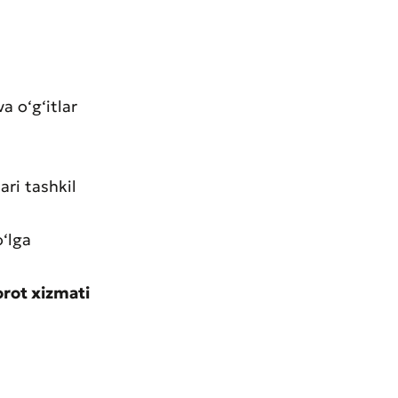
a o‘g‘itlar
ri tashkil
o‘lga
rot xizmati