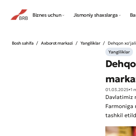
Biznes uchun
Jismoniy shaxslarga
Ba
Bosh sahifa
Axborot markazi
Yangiliklar
Dehqon xo‘jal
Yangiliklar
Dehqon
marka
01.03.2025
•
1 
Davlatimiz 
Farmoniga m
tashkil etild