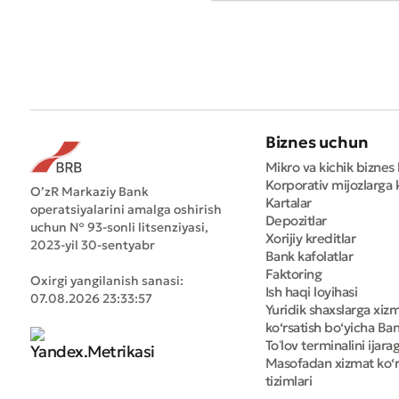
Biznes uchun
Mikro va kichik biznes 
Korporativ mijozlarga k
O’zR Markaziy Bank
Kartalar
operatsiyalarini amalga oshirish
Depozitlar
uchun № 93-sonli litsenziyasi,
Xorijiy kreditlar
2023-yil 30-sentyabr
Bank kafolatlar
Faktoring
Oxirgi yangilanish sanasi:
Ish haqi loyihasi
07.08.2026 23:33:57
Yuridik shaxslarga xiz
ko‘rsatish bo‘yicha Bank
Toʻlov terminalini ijara
Masofadan xizmat ko‘r
tizimlari