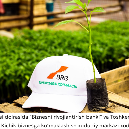
i doirasida "Biznesni rivojlantirish banki" va Toshke
i Kichik biznesga ko‘maklashish xududiy markazi xo