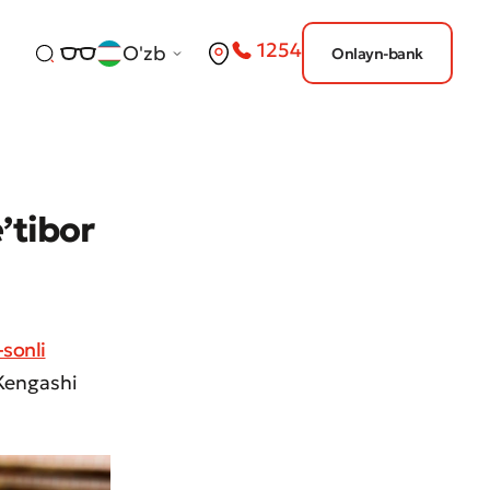
1254
O'zb
Onlayn-bank
ʼtibor
sonli
 Kengashi