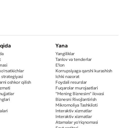
qida
Yana
da
Yangiliklar
t
Tanlov va tenderlar
masi
E'lon
ko'rsatkichlar
Korrupsiyaga qarshi kurashish
 strategiyasi
Ichki nazorat
rni oshkor qilish
Foydali resurslar
izmati
Fuqarolar murojaatlari
ujjatlar
"Mening Biznesim" ilovasi
nglari
Biznesni Rivojlantirish
Mikromoliya Tashkiloti
alari
Interaktiv xizmatlar
Interaktiv xizmatlar
Atamalar yo'riqnomasi
Sayt xaritasi