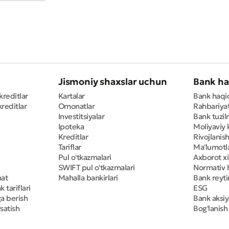
Jismoniy shaxslar uchun
Bank ha
kreditlar
Kartalar
Bank haqi
reditlar
Omonatlar
Rahbariya
Investitsiyalar
Bank tuzil
Ipoteka
Moliyaviy 
Kreditlar
Rivojlanish
Tariflar
Ma'lumotla
Pul o'tkazmalari
Axborot x
SWIFT pul o'tkazmalari
Normativ h
mat
Mahalla bankirlari
Bank reyti
 tariflari
ESG
ga berish
Bank aksiy
satish
Bog'lanish