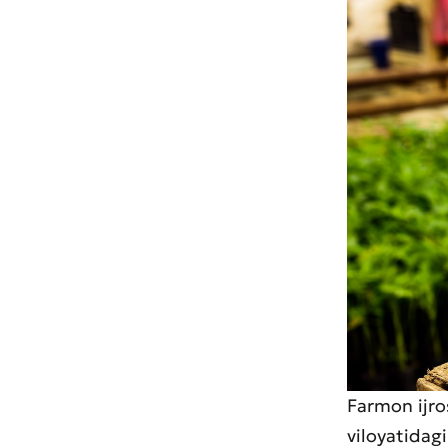
Farmon ijros
viloyatidag