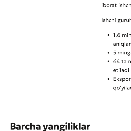
iborat ishch
Ishchi gur
1,6 min
Muroj
aniql
Xizma
5 ming
64 ta 
etiladi
Eksport
qo‘yila
Barcha yangiliklar