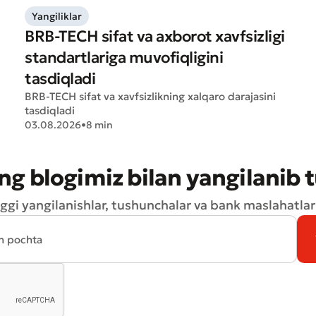
Yangiliklar
BRB-TECH sifat va axborot xavfsizligi
standartlariga muvofiqligini
Yomon
Aʼlo
tasdiqladi
BRB-TECH sifat va xavfsizlikning xalqaro darajasini
tasdiqladi
aydonlar to'ldirilishi shart
Yuborish
03.08.2026
•
8 min
Yuborish
ng blogimiz bilan yangilanib 
ggi yangilanishlar, tushunchalar va bank maslahatlari