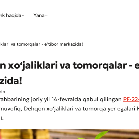
nk haqida
Yana
iklari va tomorqalar - eʼtibor markazida!
 xo‘jaliklari va tomorqalar - e
zida!
min
rahbarining joriy yil 14-fevralda qabul qilingan
PF-22-
uvofiq, Dehqon xo‘jaliklari va tomorqa yer egalari
i.