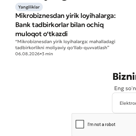
Yangiliklar
Mikrobiznesdan yirik loyihalarga:
Bank tadbirkorlar bilan ochiq
muloqot o‘tkazdi
“Mikrobiznesdan yirik loyihalarga: mahalladagi
tadbirkorlikni moliyaviy qo‘llab-quvvatlash”
* Barcha m
06.08.2026
•
3 min
Bizni
Eng soʻn