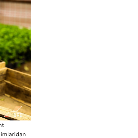
nt
dimlaridan