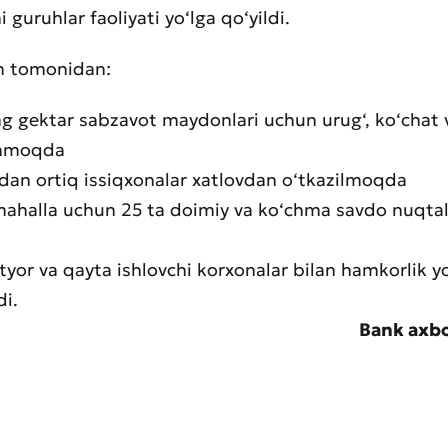
i guruhlar faoliyati yo‘lga qo‘yildi.
uh tomonidan:
g gektar sabzavot maydonlari uchun urug‘, ko‘chat v
aat qoldirish
anmoqda
t sifatini baholang
dan ortiq issiqxonalar xatlovdan o‘tkazilmoqda
mahalla uchun 25 ta doimiy va ko‘chma savdo nuqtala
yor va qayta ishlovchi korxonalar bilan hamkorlik y
di.
Bank axbo