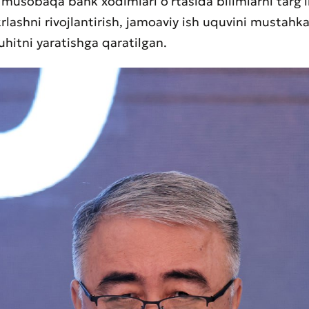
l musobaqa bank xodimlari oʻrtasida bilimlarni targʻib
krlashni rivojlantirish, jamoaviy ish uquvini mustahk
hitni yaratishga qaratilgan.