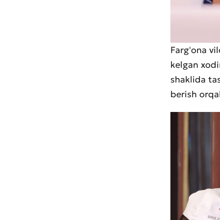
Fargʻona vi
kelgan xodi
shaklida tas
* Barcha m
berish orqal