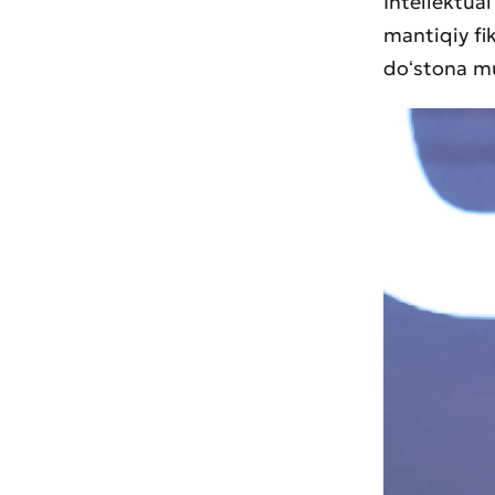
Intellektua
mantiqiy fi
doʻstona mu