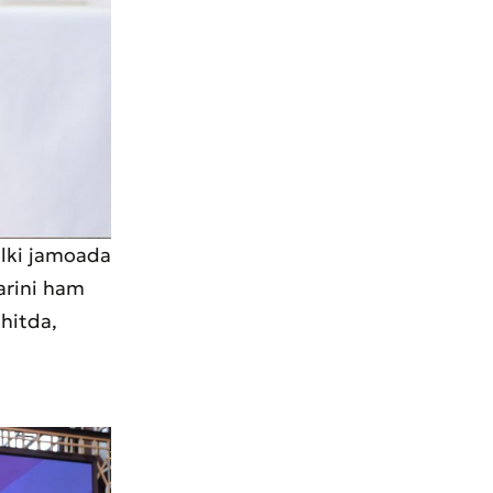
alki jamoada
larini ham
hitda,