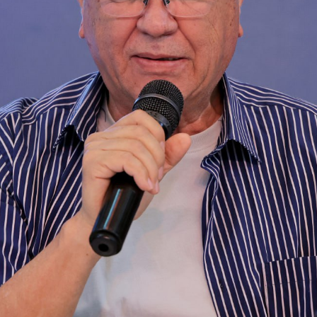
aat qoldirish
t sifatini baholang