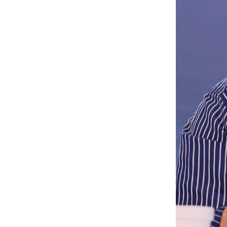
Muroj
Xizma