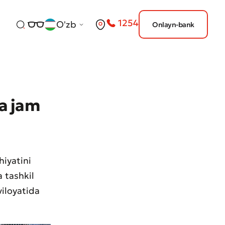
1254
O'zb
Onlayn-bank
a jam
hiyatini
a tashkil
viloyatida