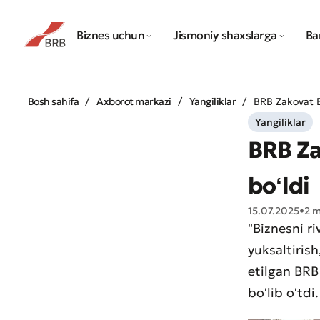
Biznes uchun
Jismoniy shaxslarga
Ba
Bosh sahifa
Axborot markazi
Yangiliklar
BRB Zakovat B
Yangiliklar
BRB Za
boʻldi
15.07.2025
•
2 
"Biznesni ri
yuksaltiris
etilgan BRB
boʻlib oʻtdi.