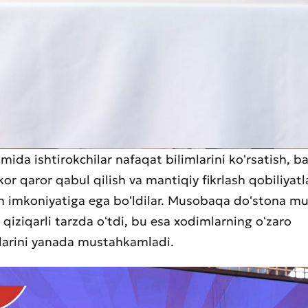
mida ishtirokchilar nafaqat bilimlarini koʻrsatish, b
kor qaror qabul qilish va mantiqiy fikrlash qobiliyat
ish imkoniyatiga ega boʻldilar. Musobaqa doʻstona mu
 qiziqarli tarzda oʻtdi, bu esa xodimlarning oʻzaro
arini yanada mustahkamladi.