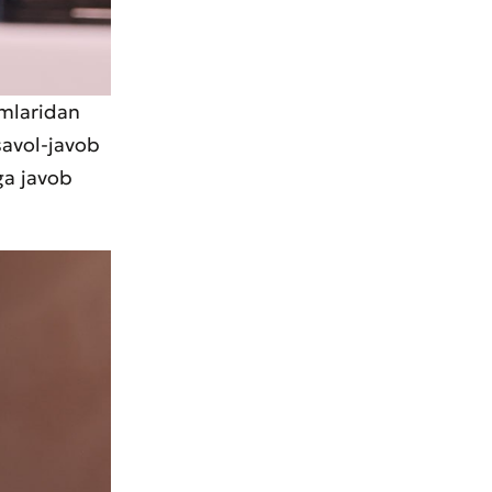
imlaridan
savol-javob
rga javob