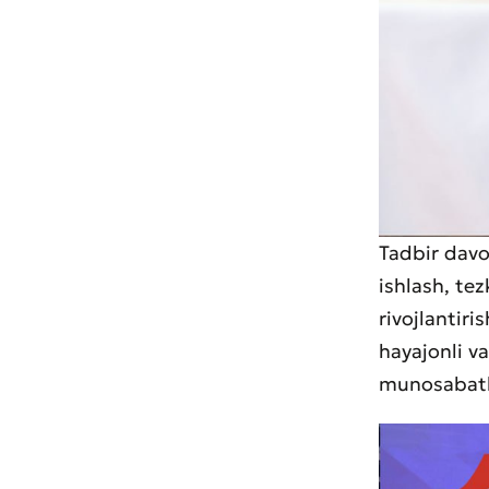
Tadbir davo
ishlash, tez
rivojlantir
hayajonli va
munosabatl