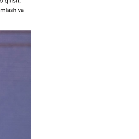
 qilish,
amlash va