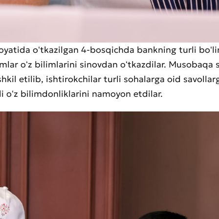
loyatida oʻtkazilgan 4-bosqichda bankning turli boʻl
Yomon
Aʼlo
mlar oʻz bilimlarini sinovdan oʻtkazdilar. Musobaqa 
hkil etilib, ishtirokchilar turli sohalarga oid savolla
aydonlar to'ldirilishi shart
i oʻz bilimdonliklarini namoyon etdilar.
Yuborish
Yuborish