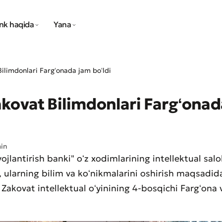
nk haqida
Yana
ilimdonlari Fargʻonada jam boʻldi
kovat Bilimdonlari Fargʻonad
min
vojlantirish banki" oʻz xodimlarining intellektual salo
h, ularning bilim va koʻnikmalarini oshirish maqsadid
 Zakovat intellektual oʻyinining 4-bosqichi Fargʻona 