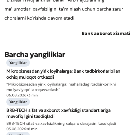
Murojaat qoldirish
maʼlumotlari xavfsizligini taʼminlash uchun barcha zarur
Xizmat sifatini baholang
choralarni koʻrishda davom etadi.
Bank axborot xizmati
Barcha yangiliklar
Yangiliklar
Mikrobiznesdan yirik loyihalarga: Bank tadbirkorlar bilan
ochiq muloqot o‘tkazdi
“Mikrobiznesdan yirik loyihalarga: mahalladagi tadbirkorlikni
moliyaviy qo‘llab-quvvatlash”
06.08.2026
•
3 min
Yangiliklar
BRB-TECH sifat va axborot xavfsizligi standartlariga
muvofiqligini tasdiqladi
Yomon
Aʼlo
BRB-TECH sifat va xavfsizlikning xalqaro darajasini tasdiqladi
03.08.2026
•
8 min