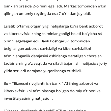
banklari orasida 2-oʻrinni egalladi. Markaz tomonidan e’lon
qilingan umumiy reytingda esa 7-oʻrindan joy oldi.
Eslatib o‘tamiz oʻtgan yilgi natijalarga koʻra bank axborot
va kiberxavfsizlikning ta’minlanganligi holati bo‘yicha 44-
oʻrinni egallagan edi. Bank Boshqaruvi tomonidan
belgilangan axborot xavfsizligi va kiberxavfsizlikni
ta'minlanganlik darajasini oshirishga qaratilgan choralar-
tadbirlarning o‘z vaqtida va sifatli bajarilishi natijasida joriy
yilda sezilarli darajada yuqorilashga erishildi.
Bu – “Biznesni rivojlantirish banki” ATBning axborot va
kiberxavfsizlikni taʼminlashga boʻlgan doimiy eʼtibori va
investitsiyasining natijasidir.
“Biznesni rivojlantirish banki” ATB mijozlarining