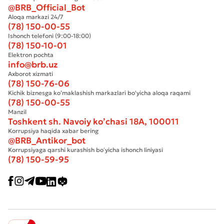
@BRB_Official_Bot
Aloqa markazi 24/7
(78) 150-00-55
Ishonch telefoni (9:00-18:00)
(78) 150-10-01
Elektron pochta
info@brb.uz
Axborot xizmati
(78) 150-76-06
Kichik biznesga ko’maklashish markazlari bo'yicha aloqa raqami
(78) 150-00-55
Manzil
Toshkent sh. Navoiy ko’chasi 18А, 100011
Korrupsiya haqida xabar bering
@BRB_Antikor_bot
Korrupsiyaga qarshi kurashish boʻyicha ishonch liniyasi
(78) 150-59-95