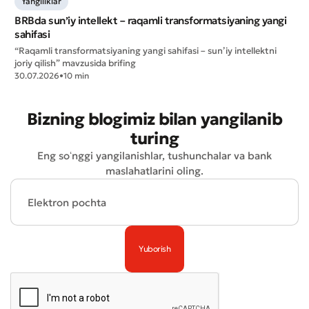
Yangiliklar
* Barcha maydonlar to'ldirilishi shart
Yuborish
BRBda sun’iy intellekt – raqamli transformatsiyaning yangi
sahifasi
Yuborish
“Raqamli transformatsiyaning yangi sahifasi – sun’iy intellektni
joriy qilish” mavzusida brifing
30.07.2026
•
10 min
Bizning blogimiz bilan yangilanib
turing
Eng soʻnggi yangilanishlar, tushunchalar va bank
maslahatlarini oling.