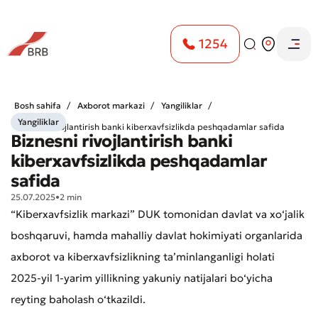
1254
Bosh sahifa
Axborot markazi
Yangiliklar
Yangiliklar
Biznesni rivojlantirish banki kiberxavfsizlikda peshqadamlar safida
Biznesni rivojlantirish banki
kiberxavfsizlikda peshqadamlar
safida
25.07.2025
•
2 min
“Kiberxavfsizlik markazi” DUK tomonidan davlat va xo‘jalik
boshqaruvi, hamda mahalliy davlat hokimiyati organlarida
axborot va kiberxavfsizlikning ta’minlanganligi holati
2025-yil 1-yarim yillikning yakuniy natijalari bo‘yicha
reyting baholash o‘tkazildi.