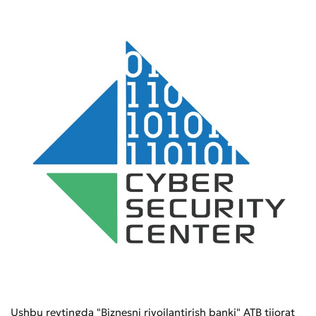
Ushbu reytingda "Biznesni rivojlantirish banki" ATB tijorat