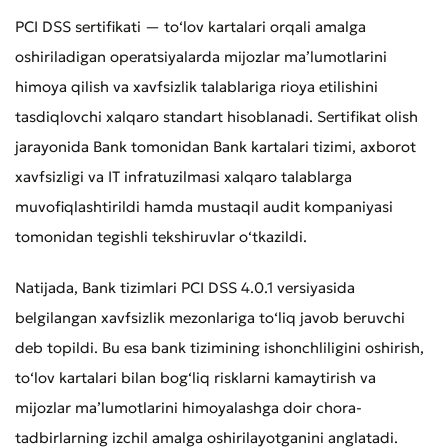
PCI DSS sertifikati — to‘lov kartalari orqali amalga
oshiriladigan operatsiyalarda mijozlar ma’lumotlarini
himoya qilish va xavfsizlik talablariga rioya etilishini
tasdiqlovchi xalqaro standart hisoblanadi. Sertifikat olish
jarayonida Bank tomonidan Bank kartalari tizimi, axborot
xavfsizligi va IT infratuzilmasi xalqaro talablarga
muvofiqlashtirildi hamda mustaqil audit kompaniyasi
tomonidan tegishli tekshiruvlar o‘tkazildi.
Natijada, Bank tizimlari PCI DSS 4.0.1 versiyasida
belgilangan xavfsizlik mezonlariga to‘liq javob beruvchi
deb topildi. Bu esa bank tizimining ishonchliligini oshirish,
to‘lov kartalari bilan bog‘liq risklarni kamaytirish va
mijozlar ma’lumotlarini himoyalashga doir chora-
tadbirlarning izchil amalga oshirilayotganini anglatadi.