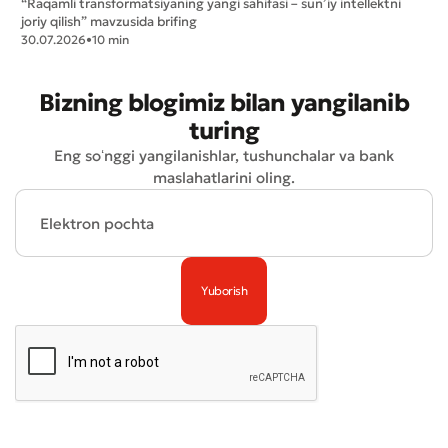
“Raqamli transformatsiyaning yangi sahifasi – sun’iy intellektni
joriy qilish” mavzusida brifing
30.07.2026
•
10 min
Bizning blogimiz bilan yangilanib
turing
Yomon
Aʼlo
Eng soʻnggi yangilanishlar, tushunchalar va bank
maslahatlarini oling.
* Barcha maydonlar to'ldirilishi shart
Yuborish
Yuborish