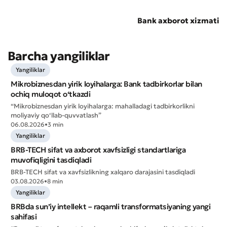
Bank axborot xizmati
Barcha yangiliklar
Yangiliklar
Mikrobiznesdan yirik loyihalarga: Bank tadbirkorlar bilan
ochiq muloqot o‘tkazdi
Murojaat qoldirish
“Mikrobiznesdan yirik loyihalarga: mahalladagi tadbirkorlikni
moliyaviy qo‘llab-quvvatlash”
Xizmat sifatini baholang
06.08.2026
•
3 min
Yangiliklar
BRB-TECH sifat va axborot xavfsizligi standartlariga
muvofiqligini tasdiqladi
BRB-TECH sifat va xavfsizlikning xalqaro darajasini tasdiqladi
03.08.2026
•
8 min
Yangiliklar
BRBda sun’iy intellekt – raqamli transformatsiyaning yangi
sahifasi