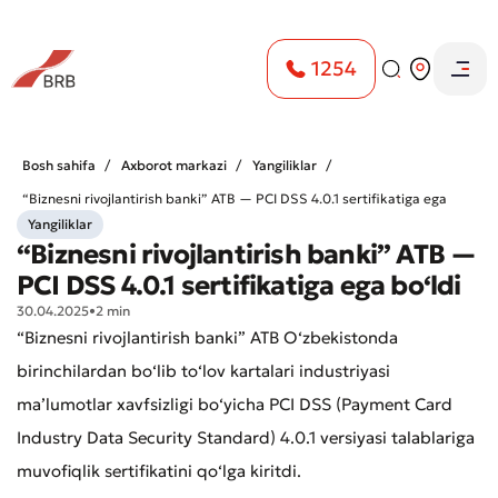
1254
Bosh sahifa
Axborot markazi
Yangiliklar
“Biznesni rivojlantirish banki” ATB — PCI DSS 4.0.1 sertifikatiga ega
Yangiliklar
bo‘ldi
“Biznesni rivojlantirish banki” ATB —
PCI DSS 4.0.1 sertifikatiga ega bo‘ldi
30.04.2025
•
2 min
“Biznesni rivojlantirish banki” ATB O‘zbekistonda
birinchilardan bo‘lib to‘lov kartalari industriyasi
ma’lumotlar xavfsizligi bo‘yicha PCI DSS (Payment Card
Industry Data Security Standard) 4.0.1 versiyasi talablariga
muvofiqlik sertifikatini qo‘lga kiritdi.