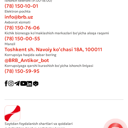
Ishonch telefoni (9:00-18:00)
(78) 150-10-01
Elektron pochta
info@brb.uz
Axborot xizmati
(78) 150-76-06
Kichik biznesga ko’maklashish markazlari bo'yicha aloqa raqami
(78) 150-00-55
Manzil
Toshkent sh. Navoiy ko’chasi 18А, 100011
Korrupsiya haqida xabar bering
@BRB_Antikor_bot
Korrupsiyaga qarshi kurashish boʻyicha ishonch liniyasi
(78) 150-59-95
Saytdan foydalanish shartlari va qoidalari