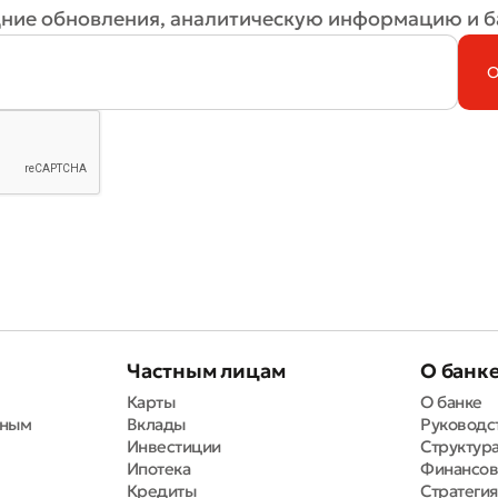
ля обязательны для заполнения
ние обновления, аналитическую информацию и б
Отправить
Отправить
Частным лицам
О банк
Карты
О банке
вным
Вклады
Руководс
Инвестиции
Структура
Ипотека
Финансов
Кредиты
Стратегия