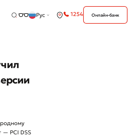
1254
Рус
Онлайн-банк
учил
версии
ародному
т — PCI DSS