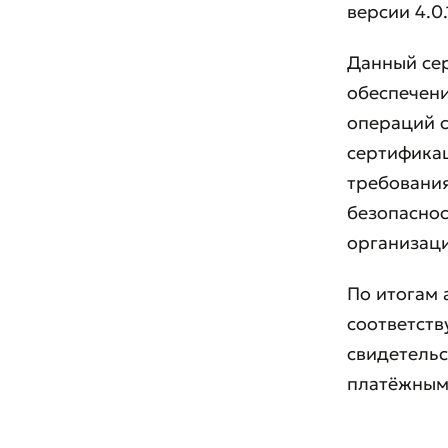
версии 4.0.
Данный се
обеспечени
операций с
сертифика
требования
безопаснос
организац
По итогам 
соответств
свидетельс
платёжным
Оста