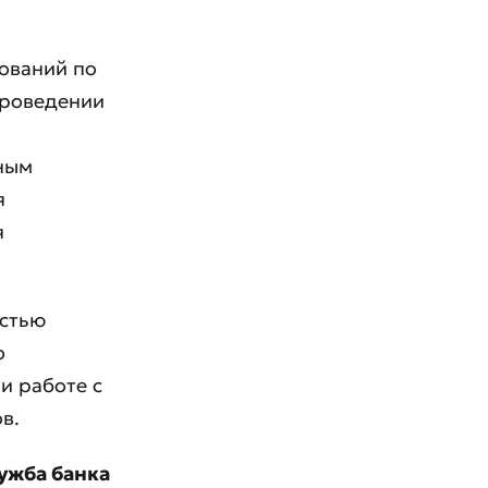
ований по
проведении
ным
я
я
остью
о
и работе с
в.
ужба банка