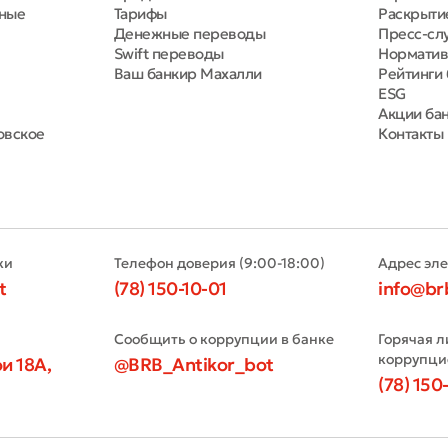
тные
Тарифы
Раскрыти
Денежные переводы
Пресс-сл
Swift переводы
Норматив
Ваш банкир Махалли
Рейтинги 
ESG
Акции ба
овское
Контакты
ки
Телефон доверия (9:00-18:00)
Адрес эл
t
(78) 150-10-01
info@br
Сообщить о коррупции в банке
Горячая л
коррупци
и 18А,
@BRB_Antikor_bot
(78) 150