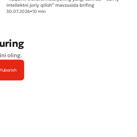
intellektni joriy qilish” mavzusida brifing
30.07.2026
•
10 min
turing
ni oling.