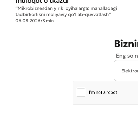
muloqot o‘tkazdi
“Mikrobiznesdan yirik loyihalarga: mahalladagi
tadbirkorlikni moliyaviy qo‘llab-quvvatlash”
06.08.2026
•
3 min
Bizni
Eng soʻn