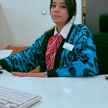
Yomon
Aʼlo
aydonlar to'ldirilishi shart
Yuborish
Yuborish