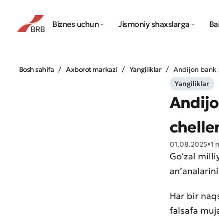
Biznes uchun
Jismoniy shaxslarga
Ba
Bosh sahifa
Axborot markazi
Yangiliklar
Andijon bank x
Yangiliklar
Andijo
chelle
01.08.2025
•
1 
Goʻzal mill
anʼanalari
Har bir naq
falsafa muja