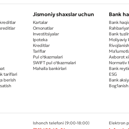
Jismoniy shaxslar uchun
Bank ha
kreditlar
Kartalar
Bank haqi
reditlar
Omonatlar
Rahbariya
Investitsiyalar
Bank tuzil
Ipoteka
Moliyaviy 
Kreditlar
Rivojlanish
Tariflar
Ma'lumotla
Pul o'tkazmalari
Axborot x
SWIFT pul o'tkazmalari
Normativ h
mat
Mahalla bankirlari
Bank reyti
 tariflari
ESG
ga berish
Bank aksiy
satish
Bog'lanish
Ishonch telefoni (9:00-18:00)
Elektron 