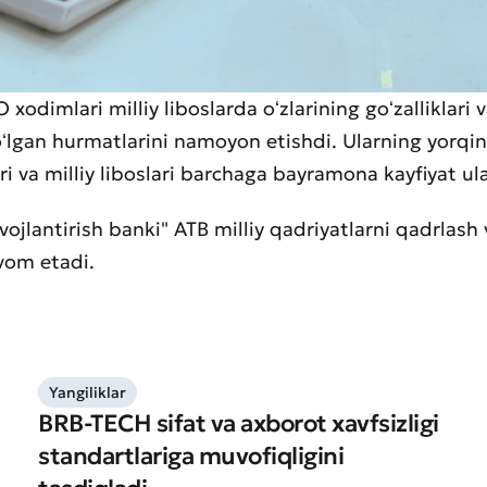
xodimlari milliy liboslarda oʻzlarining goʻzalliklari v
lgan hurmatlarini namoyon etishdi. Ularning yorqin
i va milliy liboslari barchaga bayramona kayfiyat ul
vojlantirish banki" ATB milliy qadriyatlarni qadrlash 
vom etadi.
Yangiliklar
BRB-TECH sifat va axborot xavfsizligi
standartlariga muvofiqligini