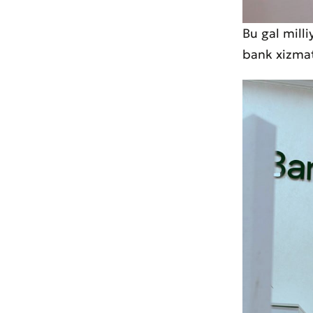
Bu gal milli
bank xizmat
Muroj
Xizma