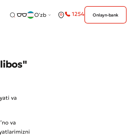
1254
O'zb
Onlayn-bank
 libos"
yati va
ʼno va
yatlarimizni