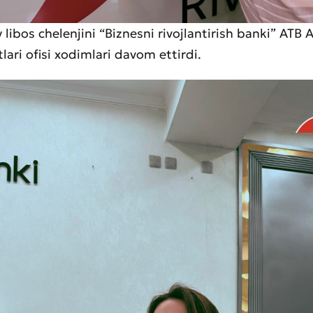
y libos chelenjini “Biznesni rivojlantirish banki” ATB 
lari ofisi xodimlari davom ettirdi.
aat qoldirish
t sifatini baholang