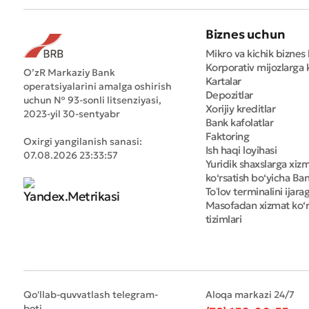
Biznes uchun
Mikro va kichik biznes 
Korporativ mijozlarga k
O’zR Markaziy Bank
Kartalar
operatsiyalarini amalga oshirish
Depozitlar
uchun № 93-sonli litsenziyasi,
Xorijiy kreditlar
2023-yil 30-sentyabr
Bank kafolatlar
Faktoring
Oxirgi yangilanish sanasi:
Ish haqi loyihasi
07.08.2026 23:33:57
Yuridik shaxslarga xiz
ko‘rsatish bo‘yicha Bank
Toʻlov terminalini ijara
Masofadan xizmat ko‘r
tizimlari
Qo'llab-quvvatlash telegram-
Aloqa markazi 24/7
boti