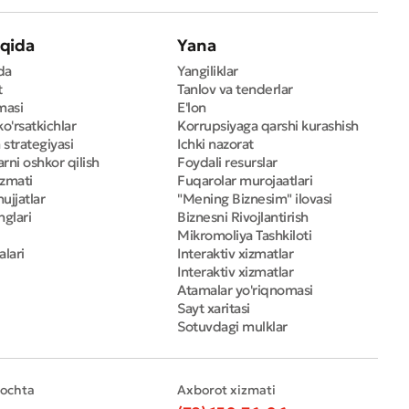
qida
Yana
da
Yangiliklar
t
Tanlov va tenderlar
masi
E'lon
ko'rsatkichlar
Korrupsiyaga qarshi kurashish
 strategiyasi
Ichki nazorat
rni oshkor qilish
Foydali resurslar
izmati
Fuqarolar murojaatlari
ujjatlar
"Mening Biznesim" ilovasi
nglari
Biznesni Rivojlantirish
Mikromoliya Tashkiloti
alari
Interaktiv xizmatlar
Interaktiv xizmatlar
Atamalar yo'riqnomasi
Sayt xaritasi
Sotuvdagi mulklar
pochta
Axborot xizmati