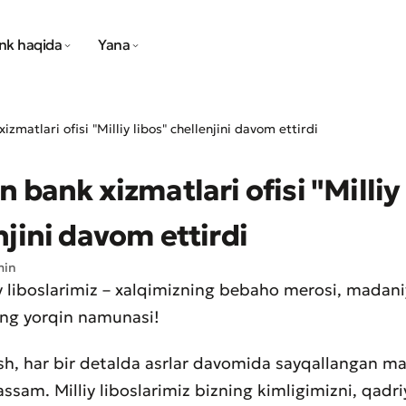
nk haqida
Yana
izmatlari ofisi "Milliy libos" chellenjini davom ettirdi
n bank xizmatlari ofisi "Milliy
njini davom ettirdi
min
iy liboslarimiz – xalqimizning bebaho merosi, madani
ning yorqin namunasi!
sh, har bir detalda asrlar davomida sayqallangan ma
ssam. Milliy liboslarimiz bizning kimligimizni, qadri