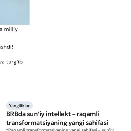
a milliy
ashdi!
va targʻib
Yangiliklar
BRBda sun’iy intellekt – raqamli
transformatsiyaning yangi sahifasi
“Raqamli transformatsiyaning yangi sahifasi – sun’iy