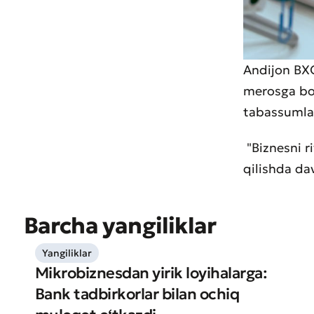
Andijon BXO 
merosga boʻ
tabassumlar
"Biznesni ri
qilishda da
Barcha yangiliklar
Yangiliklar
Mikrobiznesdan yirik loyihalarga:
Bank tadbirkorlar bilan ochiq