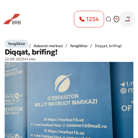
1254
Yangiliklar
Bosh sahifa
Axborot markazi
Yangiliklar
Diqqat, brifing!
Diqqat, brifing!
22.09.2025
•
1 min