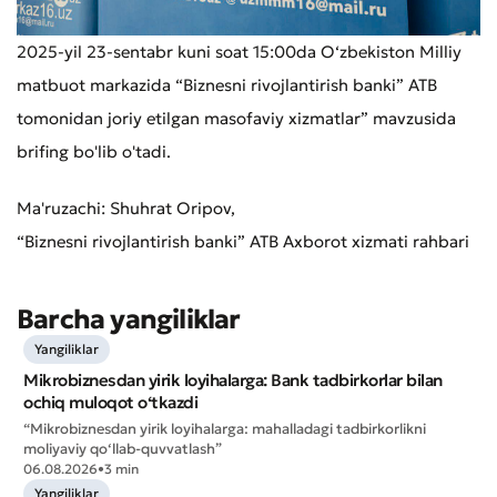
2025-yil 23-sentabr kuni soat 15:00da O‘zbekiston Milliy
matbuot markazida “Biznesni rivojlantirish banki” ATB
tomonidan joriy etilgan masofaviy xizmatlar” mavzusida
brifing bo'lib o'tadi.
Ma'ruzachi: Shuhrat Oripov,
“Biznesni rivojlantirish banki” ATB Axborot xizmati rahbari
Barcha yangiliklar
Yangiliklar
Mikrobiznesdan yirik loyihalarga: Bank tadbirkorlar bilan
ochiq muloqot o‘tkazdi
“Mikrobiznesdan yirik loyihalarga: mahalladagi tadbirkorlikni
moliyaviy qo‘llab-quvvatlash”
06.08.2026
•
3 min
Yangiliklar