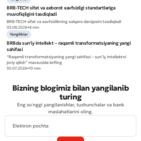
BRB-TECH sifat va axborot xavfsizligi standartlariga
muvofiqligini tasdiqladi
Murojaat qoldirish
BRB-TECH sifat va xavfsizlikning xalqaro darajasini tasdiqladi
03.08.2026
•
8 min
Xizmat sifatini baholang
Yangiliklar
BRBda sun’iy intellekt – raqamli transformatsiyaning yangi
sahifasi
“Raqamli transformatsiyaning yangi sahifasi – sun’iy intellektni
joriy qilish” mavzusida brifing
30.07.2026
•
10 min
Bizning blogimiz bilan yangilanib
turing
Eng soʻnggi yangilanishlar, tushunchalar va bank
maslahatlarini oling.