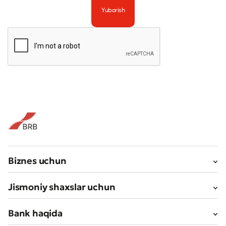
Yomon
Aʼlo
* Barcha maydonlar to'ldirilishi shart
Yuborish
Yuborish
Biznes uchun
Jismoniy shaxslar uchun
Bank haqida