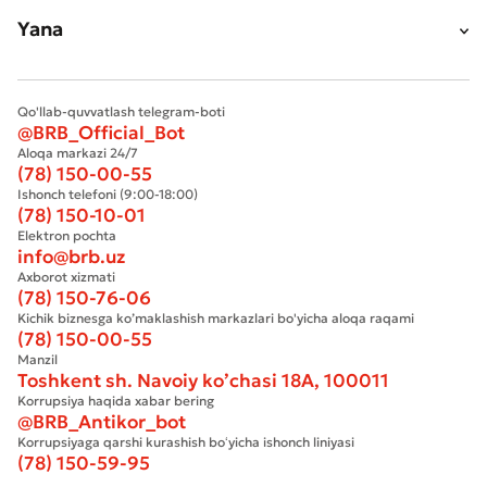
Yana
Qo'llab-quvvatlash telegram-boti
@BRB_Official_Bot
Aloqa markazi 24/7
(78) 150-00-55
Ishonch telefoni (9:00-18:00)
(78) 150-10-01
Elektron pochta
info@brb.uz
Axborot xizmati
(78) 150-76-06
Kichik biznesga ko’maklashish markazlari bo'yicha aloqa raqami
(78) 150-00-55
Manzil
Toshkent sh. Navoiy ko’chasi 18А, 100011
Korrupsiya haqida xabar bering
@BRB_Antikor_bot
Korrupsiyaga qarshi kurashish boʻyicha ishonch liniyasi
(78) 150-59-95