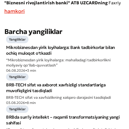
Xizmat sifatini baholang
"Biznesni rivojlantirish banki" ATB UZCARDning
Faxriy
hamkori
Barcha yangiliklar
Yangiliklar
Mikrobiznesdan yirik loyihalarga: Bank tadbirkorlar bilan
ochiq muloqot o‘tkazdi
“Mikrobiznesdan yirik loyihalarga: mahalladagi tadbirkorlikni
moliyaviy qo‘llab-quvvatlash”
06.08.2026
•
3 min
Yangiliklar
BRB-TECH sifat va axborot xavfsizligi standartlariga
muvofiqligini tasdiqladi
BRB-TECH sifat va xavfsizlikning xalqaro darajasini tasdiqladi
03.08.2026
•
8 min
Yomon
Aʼlo
Yangiliklar
BRBda sun’iy intellekt – raqamli transformatsiyaning yangi
sahifasi
* Barcha maydonlar to'ldirilishi shart
Yuborish