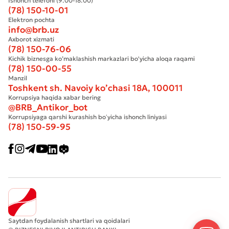
Ishonch telefoni (9:00-18:00)
(78) 150-10-01
Elektron pochta
info@brb.uz
Axborot xizmati
(78) 150-76-06
Kichik biznesga ko’maklashish markazlari bo'yicha aloqa raqami
(78) 150-00-55
Manzil
Toshkent sh. Navoiy ko’chasi 18А, 100011
Korrupsiya haqida xabar bering
@BRB_Antikor_bot
Korrupsiyaga qarshi kurashish boʻyicha ishonch liniyasi
(78) 150-59-95
Saytdan foydalanish shartlari va qoidalari