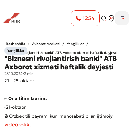
1254
Bosh sahifa
Axborot markazi
Yangiliklar
Yangiliklar
"Biznesni rivojlantirish banki" ATB Axborot xizmati haftalik dayjesti
"Biznesni rivojlantirish banki" ATB
Axborot xizmati haftalik dayjesti
28.10.2024
•
2 min
21—25-oktabr
✅
Ona
tilim faxrim:
▫️21-oktabr
🎬 O‘zbek tili bayrami kuni
munosabati bilan ijtimoiy
videorolik.