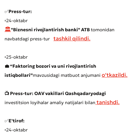
✅
Press-tur:
▫️24-oktabr
🏛
"Biznesni rivojlantirish banki" ATB
tomonidan
tashkil qilindi.
navbatdagi press-tur
▫️25-oktabr
💼 “Faktoring bozori va uni rivojlantirish
o‘tkazildi.
istiqbollari”
mavzusidagi matbuot anjumani
📺 Press-tur: OAV vakillari Qashqadaryodagi
tanishdi.
investitsion loyihalar amaliy natijalari bilan
✅
E'tirof:
Murojaat qoldirish
▫️24-oktabr