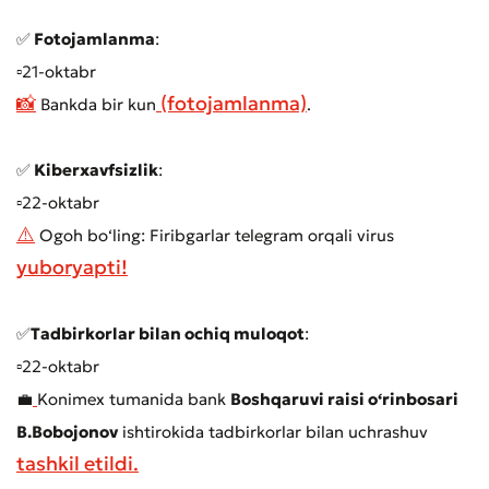
✅
Fotojamlanma
:
▫️21-oktabr
📸
(fotojamlanma)
Bankda bir kun
.
✅
Kiberxavfsizlik
:
▫️22-oktabr
⚠️
Ogoh bo‘ling: Firibgarlar telegram orqali virus
yuboryapti!
✅
Tadbirkorlar bilan ochiq muloqot
:
▫️22-oktabr
💼
Konimex tumanida bank
Boshqaruvi raisi o‘rinbosari
B.Bobojonov
ishtirokida tadbirkorlar bilan uchrashuv
tashkil etildi.