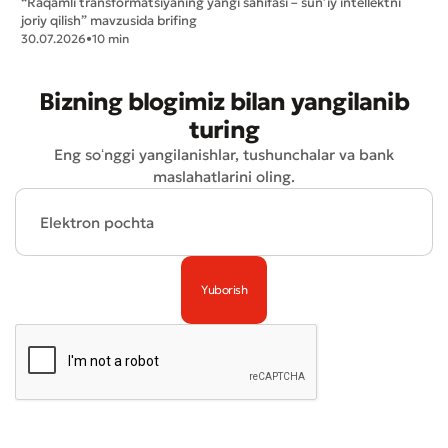
“Raqamli transformatsiyaning yangi sahifasi – sun’iy intellektni
joriy qilish” mavzusida brifing
Yuborish
30.07.2026
•
10 min
Bizning blogimiz bilan yangilanib
turing
Eng soʻnggi yangilanishlar, tushunchalar va bank
maslahatlarini oling.