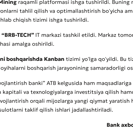
Mining
raqamli platformasi ishga tushirildi. Buning 
onlarni tahlil qilish va optimallashtirish boʻyicha am
hlab chiqish tizimi ishga tushirildi.
g
“BRB-TECH”
IT markazi tashkil etildi. Markaz tom
Yomon
Aʼlo
ihasi amalga oshirildi.
rni boshqarishda
Kanban
tizimi yoʻlga qoʻyildi. Bu t
aydonlar to'ldirilishi shart
Yuborish
oyihalarni boshqarish jarayonining samaradorligi os
Yuborish
ivojlantirish banki” ATB kelgusida ham maqsadlariga 
 kapitali va texnologiyalarga investitsiya qilish ha
rivojlantirish orqali mijozlarga yangi qiymat yaratis
otlarni taklif qilish ishlari jadallashtiriladi.
Bank axbo