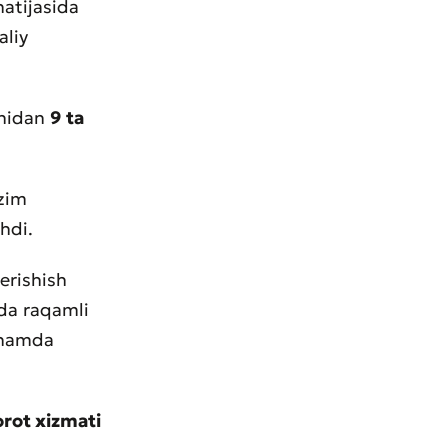
natijasida
aliy
onidan
9
ta
izim
hdi.
erishish
mda raqamli
h hamda
rot xizmati