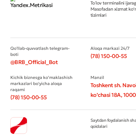
Toʻlov terminalini ijara
Masofadan xizmat ko‘r
tizimlari
Qo'llab-quvvatlash telegram-
Aloqa markazi 24/7
boti
(78) 150-00-55
@BRB_Official_Bot
Kichik biznesga ko’maklashish
Manzil
markazlari bo'yicha aloqa
Toshkent sh. Navo
raqami
ko’chasi 18А, 1000
(78) 150-00-55
Saytdan foydalanish shar
qoidalari