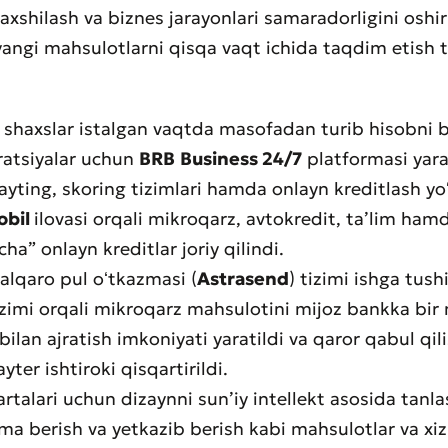
yaxshilash va biznes jarayonlari samaradorligini oshi
yangi mahsulotlarni qisqa vaqt ichida taqdim etish t
k shaxslar istalgan vaqtda masofadan turib hisobni 
ratsiyalar uchun
BRB
Business 24/7
platformasi yarat
yting, skoring tizimlari hamda onlayn kreditlash yoʻl
obil
ilovasi orqali mikroqarz, avtokredit, taʼlim ham
ha” onlayn kreditlar joriy qilindi.
alqaro pul oʻtkazmasi (
Astrasend
) tizimi ishga tushi
izimi orqali mikroqarz mahsulotini mijoz bankka bi
 bilan ajratish imkoniyati yaratildi va qaror qabul qil
yter ishtiroki qisqartirildi.
rtalari uchun dizaynni sunʼiy intellekt asosida tanla
a berish va yetkazib berish kabi mahsulotlar va xiz