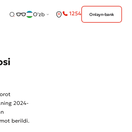
1254
O'zb
Onlayn-bank
osi
borot
nkning 2024-
an
mot berildi.