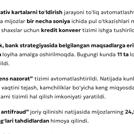
tiv kartalarni toʻldirish
jarayoni toʻliq avtomatlasht
da mijozlar
bir necha soniya
ichida pul oʻtkazishlari
k shaxslar uchun
kredit konveer
tizimi ishga tushirild
, bank strategiyasida belgilangan maqsadlarga eri
aat qoldirish
a
loyiha amalga oshirilmoqda. Bugungi kunda
11 ta
l
t sifatini baholang
ildi.
ns nazorat”
tizimi avtomatlashtirildi. Natijada kunl
r vaqtini tejash, kamchiliklar bo‘yicha keng miqyosda
larni tizimli hal qilish imkoniyati yaratildi.
 antifraud”
joriy qilinishi natijasida mijozlarning
24,
gʻlari tahdidlardan
himoya qilindi.