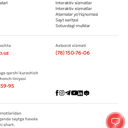
alari
Interaktiv xizmatlar
Interaktiv xizmatlar
Atamalar yo'riqnomasi
Sayt xaritasi
Sotuvdagi mulklar
pochta
Axborot xizmati
b.uz
(78) 150-76-06
aga qarshi kurashish
shonch liniyasi
-59-95
umotlaridan
ganda saytga havola
hi shart.