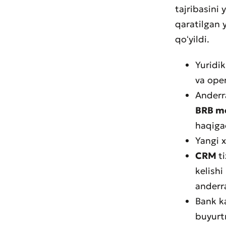
tajribasini 
qaratilgan 
qoʻyildi.
Yuridi
va ope
Anderra
BRB m
haqigac
Yangi x
CRM
t
kelishi
anderra
Bank ka
buyurtm