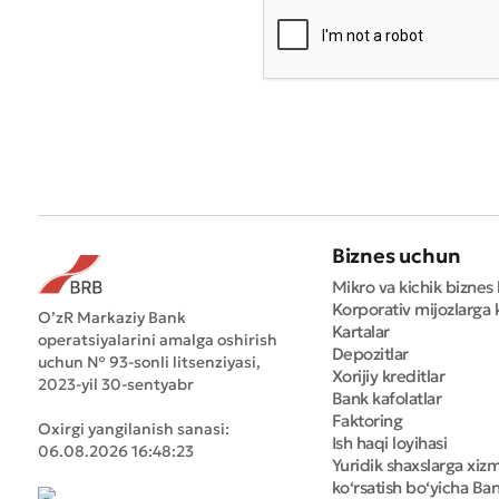
Biznes uchun
Mikro va kichik biznes 
Korporativ mijozlarga k
O’zR Markaziy Bank
Kartalar
operatsiyalarini amalga oshirish
Depozitlar
uchun № 93-sonli litsenziyasi,
Xorijiy kreditlar
2023-yil 30-sentyabr
Bank kafolatlar
Faktoring
Oxirgi yangilanish sanasi:
Ish haqi loyihasi
06.08.2026 16:48:23
Yuridik shaxslarga xiz
ko‘rsatish bo‘yicha Bank