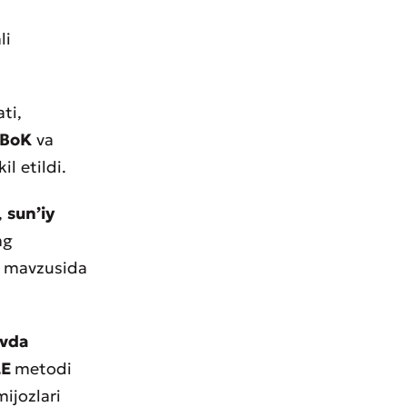
li
ti,
MBoK
va
l etildi.
,
sunʼiy
ng
i mavzusida
ovda
LE
metodi
ijozlari