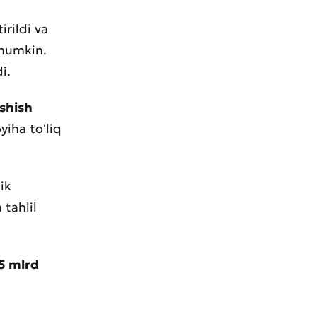
irildi va
 mumkin.
i.
shish
oyiha toʻliq
ik
 tahlil
5 mlrd