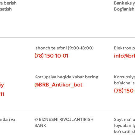
ga berish
Bank aksiy
satish
Bog'lanish
Ishonch telefoni (9:00-18:00)
Elektron 
(78) 150-10-01
info@br
Korrupsiya haqida xabar bering
Korrupsiy
boʻyicha i
iy
@BRB_Antikor_bot
(78) 150
11
tlari va
© BIZNESNI RIVOJLANTIRISH
Sayt ma’l
BANKI
foydalanil
ko‘rsatilis