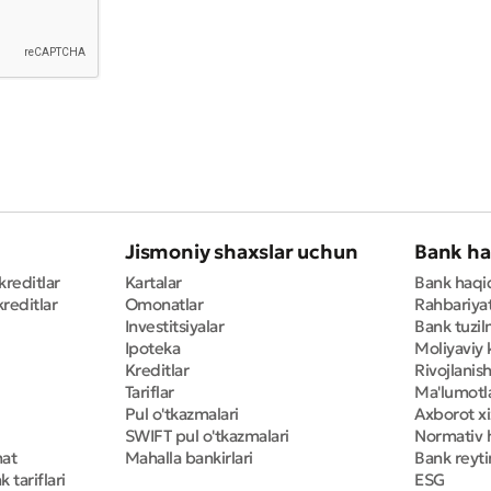
Jismoniy shaxslar uchun
Bank ha
kreditlar
Kartalar
Bank haqi
reditlar
Omonatlar
Rahbariya
Investitsiyalar
Bank tuzil
Ipoteka
Moliyaviy 
Kreditlar
Rivojlanish
Tariflar
Ma'lumotla
Pul o'tkazmalari
Axborot x
SWIFT pul o'tkazmalari
Normativ h
mat
Mahalla bankirlari
Bank reyti
 tariflari
ESG