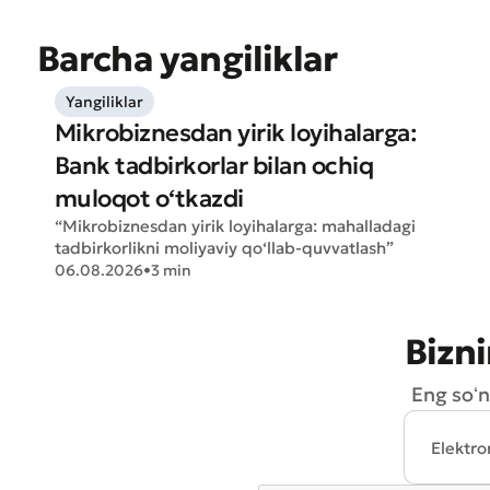
Barcha yangiliklar
Yangiliklar
Mikrobiznesdan yirik loyihalarga:
Bank tadbirkorlar bilan ochiq
muloqot o‘tkazdi
“Mikrobiznesdan yirik loyihalarga: mahalladagi
tadbirkorlikni moliyaviy qo‘llab-quvvatlash”
06.08.2026
•
3 min
Bizni
Eng soʻn