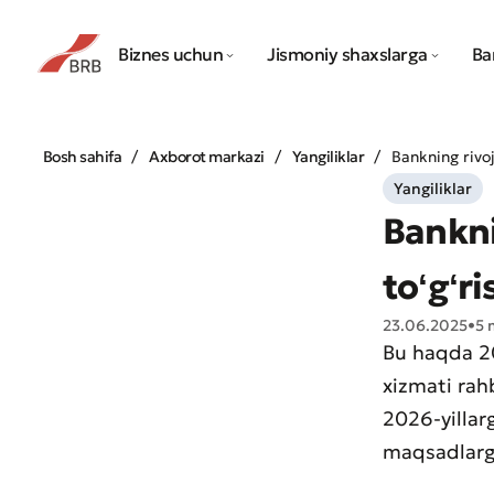
Biznes uchun
Jismoniy shaxslarga
Ba
Bosh sahifa
Axborot markazi
Yangiliklar
Bankning rivoj
Yangiliklar
Bankni
toʻgʻri
23.06.2025
•
5 
Bu haqda 20
xizmati rah
2026-yillar
maqsadlarga