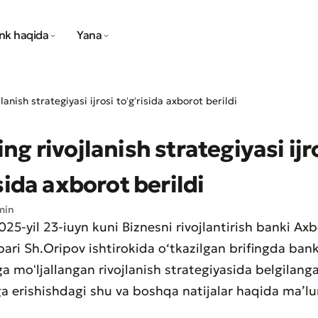
nk haqida
Yana
lanish strategiyasi ijrosi toʻgʻrisida axborot berildi
ng rivojlanish strategiyasi ijr
sida axborot berildi
min
25-yil 23-iuyn kuni Biznesni rivojlantirish banki Ax
bari Sh.Oripov ishtirokida o‘tkazilgan brifingda ba
ga moʻljallangan rivojlanish strategiyasida belgilang
 erishishdagi shu va boshqa natijalar haqida ma’lu