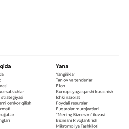
qida
Yana
da
Yangiliklar
t
Tanlov va tenderlar
masi
E'lon
ko'rsatkichlar
Korrupsiyaga qarshi kurashish
 strategiyasi
Ichki nazorat
rni oshkor qilish
Foydali resurslar
izmati
Fuqarolar murojaatlari
ujjatlar
"Mening Biznesim" ilovasi
nglari
Biznesni Rivojlantirish
Mikromoliya Tashkiloti