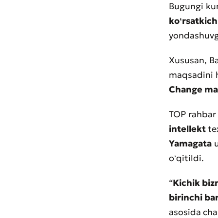
Bugungi kun
koʻrsatkich
yondashuvga
Xususan, Ba
maqsadini 
Change m
TOP rahbar
intellekt
te
Yamagata
u
oʻqitildi.
“
Kichik biz
birinchi ba
asosida
cha