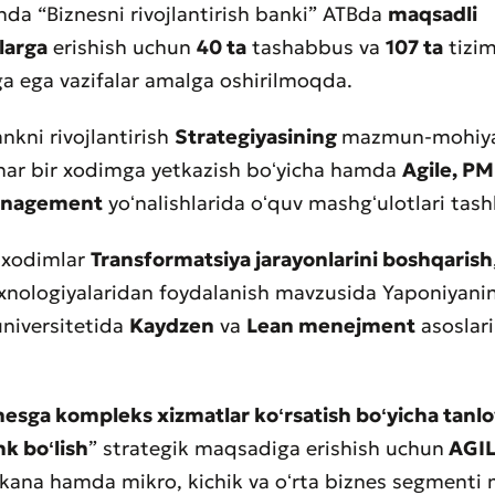
da “Biznesni rivojlantirish banki” ATBda
maqsadli
larga
erishish uchun
40 ta
tashabbus va
107 ta
tizim
 ega vazifalar amalga oshirilmoqda.
nkni rivojlantirish
Strategiyasining
mazmun-mohiya
har bir xodimga yetkazish boʻyicha hamda
Agile, P
anagement
yoʻnalishlarida oʻquv mashgʻulotlari tashki
 xodimlar
Transformatsiya jarayonlarini boshqarish
xnologiyalaridan foydalanish mavzusida Yaponiyani
niversitetida
Kaydzen
va
Lean menejment
asoslar
nesga kompleks xizmatlar koʻrsatish boʻyicha tanl
nk boʻlish
” strategik maqsadiga erishish uchun
AGI
kana hamda mikro, kichik va oʻrta biznes segmenti m