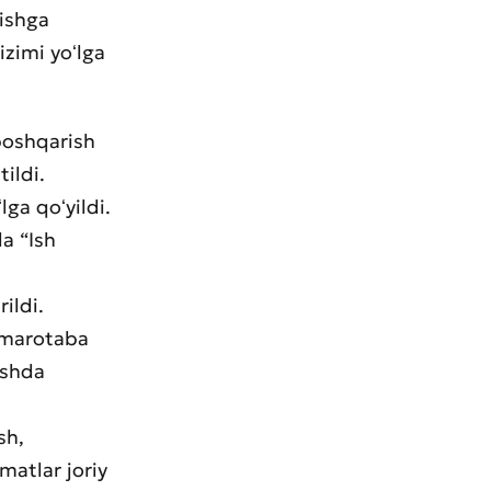
rishga
izimi yoʻlga
boshqarish
ildi.
ga qoʻyildi.
da “Ish
rildi.
r marotaba
ishda
sh,
matlar joriy