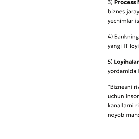
3)
Process 
biznes jaray
yechimlar is
4)
Banknin
yangi IT loy
5)
Loyihala
* Barcha m
yordamida l
“Biznesni r
uchun inson
kanallarni 
noyob mahsul