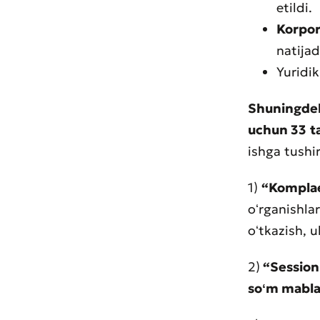
etildi.
Korpora
natija
Yuridi
Shuningdek
Muroj
uchun 33
t
Xizma
ishga tushir
1)
“Komplae
oʻrganishla
oʻtkazish, u
2)
“Session
soʻm mabla