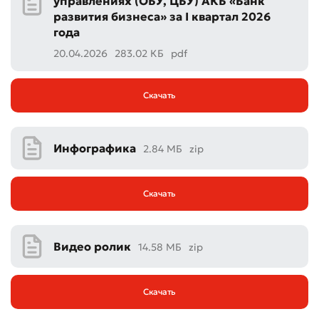
управлениях (ОБУ, ЦБУ) АКБ «Банк
развития бизнеса» за I квартал 2026
года
20.04.2026
283.02 КБ
pdf
Скачать
Инфографика
2.84 МБ
zip
Скачать
Видео ролик
14.58 МБ
zip
Скачать
Оставить обращение