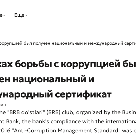
е
Еще
коррупцией был получен национальный и международный серт
ках борьбы с коррупцией б
ен национальный и
народный сертификат
мин
the "BRB do'stlari" (BRB) club, organized by the Busi
 Bank, the bank's compliance with the internation
2016 "Anti-Corruption Management Standard" was c