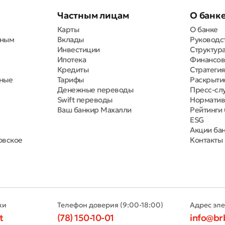
Частным лицам
О банк
Карты
О банке
вным
Вклады
Руководс
Инвестиции
Структура
Ипотека
Финансов
Кредиты
Стратегия
тные
Тарифы
Раскрыти
Денежные переводы
Пресс-сл
Swift переводы
Норматив
Ваш банкир Махалли
Рейтинги 
ESG
Акции ба
овское
Контакты
ки
Телефон доверия (9:00-18:00)
Адрес эл
t
(78) 150-10-01
info@br