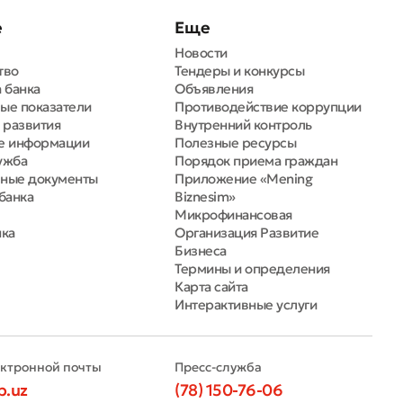
е
Еще
Новости
тво
Тендеры и конкурсы
 банка
Объявления
ые показатели
Противодействие коррупции
 развития
Внутренний контроль
е информации
Полезные ресурсы
ужба
Порядок приема граждан
ные документы
Приложение «Mening
банка
Biznesim»
Микрофинансовая
нка
Организация Развитие
Бизнеса
Термины и определения
Карта сайта
Интерактивные услуги
ектронной почты
Пресс-служба
b.uz
(78) 150-76-06