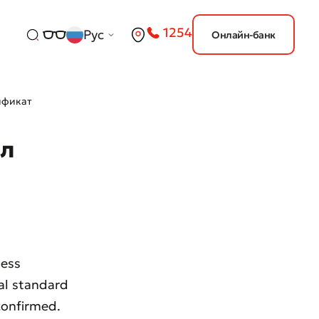
1254
Рус
Онлайн-банк
ификат
ыл
ness
al standard
onfirmed.