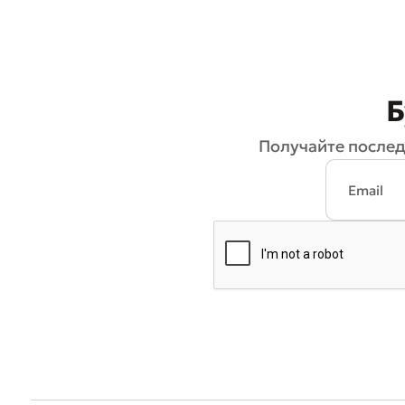
Б
Получайте послед
* Все по