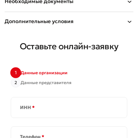
Необходимые документы
Дополнительные условия
Оставьте онлайн-заявку
Оставить обращение
Оцените качество обслуживания
1
Данные организации
2
Данные представителя
ИНН
*
Телефон
*