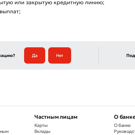
рытую или закрытую кредитную линию;
выплат;
мацию?
Да
Нет
Под
Частным лицам
О банк
Карты
О банке
вным
Вклады
Руководс