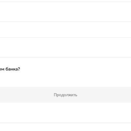
Плохо
Отлично
ом банка?
ля обязательны для заполнения
Отправить
Отправить
Продолжить