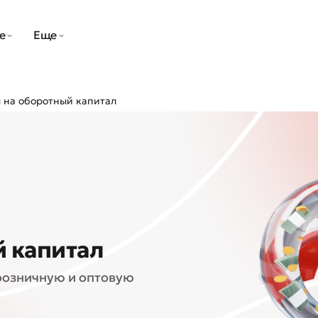
е
Еще
 на оборотный капитал
й капитал
озничную и оптовую