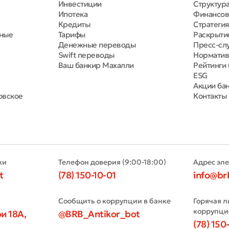
Инвестиции
Структура
Ипотека
Финансов
Кредиты
Стратегия
тные
Тарифы
Раскрыти
Денежные переводы
Пресс-сл
Swift переводы
Норматив
Ваш банкир Махалли
Рейтинги 
ESG
Акции ба
овское
Контакты
ки
Телефон доверия (9:00-18:00)
Адрес эл
t
(78) 150-10-01
info@br
Сообщить о коррупции в банке
Горячая л
коррупци
и 18А,
@BRB_Antikor_bot
(78) 150