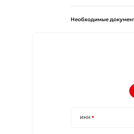
Необходимые докумен
Оста
Оцен
ИНН
*