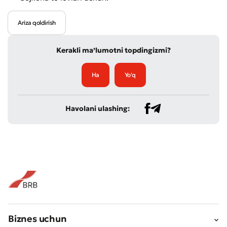
Ariza qoldirish
Kerakli ma’lumotni topdingizmi?
Ha
Yo'q
Havolani ulashing:
Biznes uchun