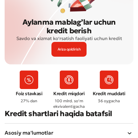
Aylanma mablag’lar uchun
kredit berish
Savdo va xizmat ko‘rsatish faoliyati uchun kredit
Ariza qoldirish
Foiz stavkasi
Kredit miqdori
Kredit muddati
27% dan
100 mlrd. so‘m
36 oygacha
ekvivalentigacha
Kredit shartlari haqida batafsil
Asosiy ma'lumotlar