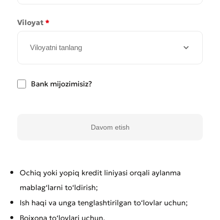
Viloyat
*
Viloyatni tanlang
Bank mijozimisiz?
Davom etish
Yomon
Aʼlo
* Barcha maydonlar to'ldirilishi shart
Ochiq yoki yopiq kredit liniyasi orqali aylanma
Yuborish
mablag‘larni to‘ldirish;
Yuborish
Ish haqi va unga tenglashtirilgan to‘lovlar uchun;
Bojxona to‘lovlari uchun.