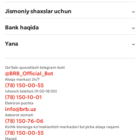
Jismoniy shaxslar uchun
Bank haqida
Yana
Qo'llab-quvvatlash telegram-boti
@BRB_Official_Bot
Aloqa markazi 24/7
(78) 150-00-55
Ishonch telefoni (9:00-18:00)
(78) 150-10-01
Elektron pochta
info@brb.uz
Axborot xizmati
(78) 150-76-06
Kichik biznesga ko’maklashish markazlari bo'yicha aloqa raqami
(78) 150-00-55
Manzil