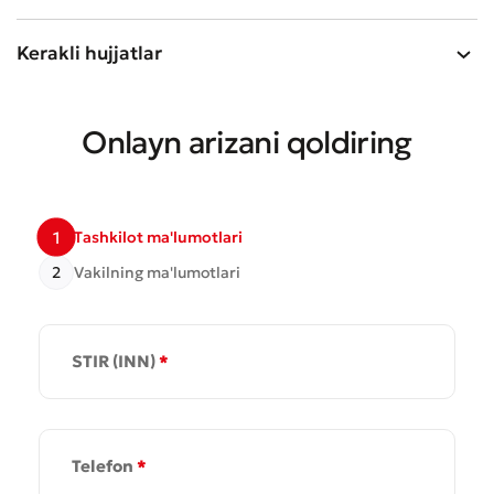
Kerakli hujjatlar
Onlayn arizani qoldiring
1
Tashkilot ma'lumotlari
2
Vakilning ma'lumotlari
STIR (INN)
*
Murojaat qoldirish
Xizmat sifatini baholang
Telefon
*