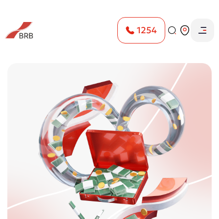
1254
Bosh sahifa
Mikro va kichik biznesga kreditlar
Aylanmaga kredit