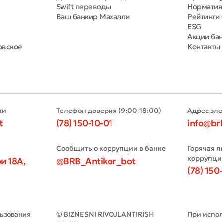
Swift переводы
Норматив
Ваш банкир Махалли
Рейтинги 
ESG
Акции ба
овское
Контакты
ки
Телефон доверия (9:00-18:00)
Адрес эл
t
(78) 150-10-01
info@br
Сообщить о коррупции в банке
Горячая л
коррупци
и 18А,
@BRB_Antikor_bot
(78) 150
льзования
© BIZNESNI RIVOJLANTIRISH
При испо