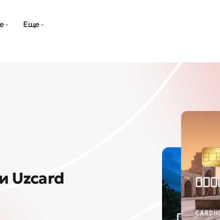
е
Еще
и Uzcard