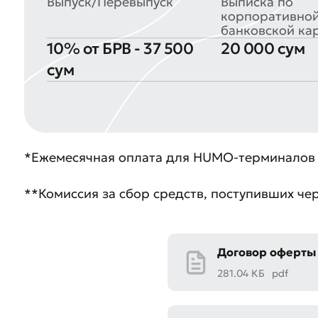
Выпуск/Перевыпуск
Выписка по
корпоративно
банковской ка
10% от БРВ - 37 500
20 000 сум
сум
Оста
*Ежемесячная оплата для HUMO-терминалов 
Оцен
**Комиссия за сбор средств, поступивших че
Договор оферты
281.04 КБ
pdf