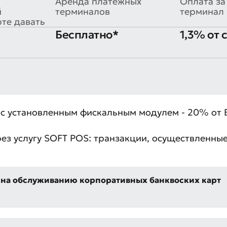
Аренда платежных
Оплата за
й
терминалов
терминал 
рте давать
Бесплатно*
1,3% от
вить обращение
с установленным фискальным модулем - 20% от 
ите качество обслуживания
рез услугу SOFT POS: транзакции, осуществленны
 на обслуживанию корпоративных банквоских карт