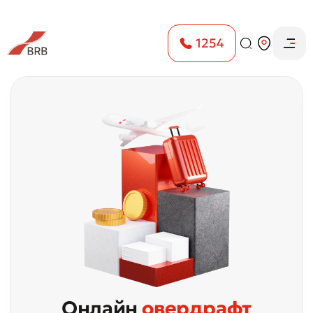
1254
Главная
Физическим лицам
Кредиты
Onlayn overdraft
Онлайн
овердрафт