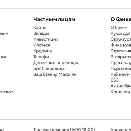
Частным лицам
О банк
Карты
О банке
вным
Вклады
Руководс
Инвестиции
Структура
Ипотека
Финансов
Кредиты
Стратегия
тные
Тарифы
Раскрыти
Денежные переводы
Пресс-сл
Swift переводы
Норматив
Ваш банкир Махалли
Рейтинги 
ESG
Акции ба
овское
Контакты
ки
Телефон доверия (9:00-18:00)
Адрес эл