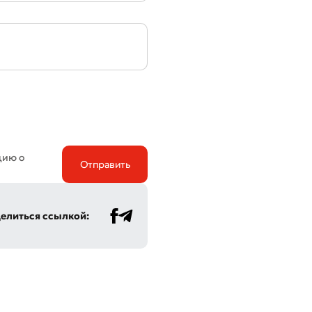
цию о
елиться ссылкой: