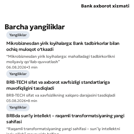
Xizmat sifatini baholang
Bank axborot xizmati
Barcha yangiliklar
Yangiliklar
Mikrobiznesdan yirik loyihalarga: Bank tadbirkorlar bilan
ochiq muloqot o‘tkazdi
“Mikrobiznesdan yirik loyihalarga: mahalladagi tadbirkorlikni
moliyaviy qo‘llab-quvvatlash”
06.08.2026
•
3 min
Yangiliklar
BRB-TECH sifat va axborot xavfsizligi standartlariga
muvofiqligini tasdiqladi
BRB-TECH sifat va xavfsizlikning xalqaro darajasini tasdiqladi
03.08.2026
•
8 min
Yangiliklar
Yomon
Aʼlo
BRBda sun’iy intellekt – raqamli transformatsiyaning yangi
sahifasi
* Barcha maydonlar to'ldirilishi shart
Yuborish
“Raqamli transformatsiyaning yangi sahifasi – sun’iy intellektni