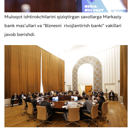
Muloqot ishtirokchilarini qiziqtirgan savollarga Markaziy
bank masʼullari va "Biznesni rivojlantirish banki" vakillari
javob berishdi.
Murojaat qoldirish