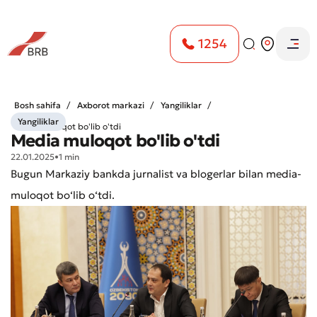
1254
Bosh sahifa
Axborot markazi
Yangiliklar
Yangiliklar
Media muloqot bo'lib o'tdi
Media muloqot bo'lib o'tdi
22.01.2025
•
1 min
Bugun Markaziy bankda jurnalist va blogerlar bilan media-
muloqot bo‘lib o‘tdi.