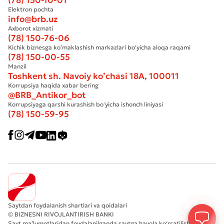
Elektron pochta
info@brb.uz
Axborot xizmati
(78) 150-76-06
Kichik biznesga ko’maklashish markazlari bo'yicha aloqa raqami
(78) 150-00-55
Manzil
Toshkent sh. Navoiy ko’chasi 18А, 100011
Korrupsiya haqida xabar bering
@BRB_Antikor_bot
Korrupsiyaga qarshi kurashish boʻyicha ishonch liniyasi
(78) 150-59-95
Saytdan foydalanish shartlari va qoidalari
© BIZNESNI RIVOJLANTIRISH BANKI
Sayt ma’lumotlaridan foydalanilganda saytga havola ko‘rsatilishi shart.