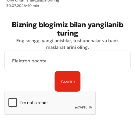
joriy qilish” mavzusida brifing
Yuborish
30.07.2026
•
10 min
Bizning blogimiz bilan yangilanib
turing
Eng soʻnggi yangilanishlar, tushunchalar va bank
maslahatlarini oling.