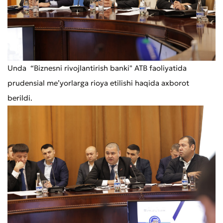
Unda “Biznesni rivojlantirish banki" ATB faoliyatida
prudensial meʼyorlarga rioya etilishi haqida axborot
berildi.