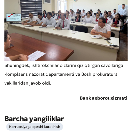
Shuningdek, ishtirokchilar o‘zlarini qiziqtirgan savollariga
Komplaens nazorat departamenti va Bosh prokuratura
vakillaridan javob oldi.
Murojaat qoldirish
Bank axborot xizmati
Xizmat sifatini baholang
Barcha yangiliklar
Korrupsiyaga qarshi kurashish