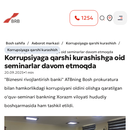
1254
Bosh sahifa
Axborot markazi
Korrupsiyaga qarshi kurashish
Korrupsiyaga qarshi kurashish
Korrupsiyaga qarshi kurashishga oid seminarlar davom etmoqda
Korrupsiyaga qarshi kurashishga oid
seminarlar davom etmoqda
20.09.2025
•
1 min
"Biznesni rivojlantirish banki" ATBning Bosh prokuratura
bilan hamkorlikdagi korrupsiyani oldini olishga qaratilgan
o‘quv-seminari bankning Xorazm viloyati hududiy
boshqarmasida ham tashkil etildi.