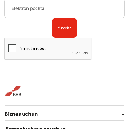
Biznes uchun
Jismoniy shaxslar uchun