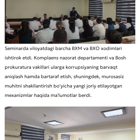
Seminarda viloyatdagi barcha BXM va BXO xodimlari
ishtirok etdi. Komplaens nazorat departamenti va Bosh
prokuratura vakillari ularga korrupsiyaning barvaqt
aniqlash hamda bartaraf etish, shuningdek, murosasiz
muhitni shakllantirish bo‘yicha yangi joriy etilayotgan
mexanizmlar haqida ma'lumotlar berdi.