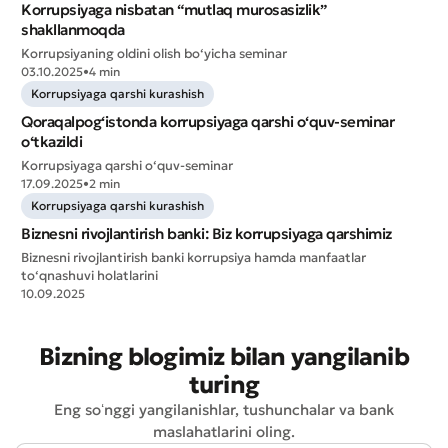
Korrupsiyaga nisbatan “mutlaq murosasizlik”
shakllanmoqda
Korrupsiyaning oldini olish bo‘yicha seminar
03.10.2025
•
4 min
Korrupsiyaga qarshi kurashish
Qoraqalpog‘istonda korrupsiyaga qarshi o‘quv-seminar
o‘tkazildi
Korrupsiyaga qarshi o‘quv-seminar
17.09.2025
•
2 min
Korrupsiyaga qarshi kurashish
Biznesni rivojlantirish banki: Biz korrupsiyaga qarshimiz
Biznesni rivojlantirish banki korrupsiya hamda manfaatlar
Yomon
Aʼlo
to‘qnashuvi holatlarini
10.09.2025
* Barcha maydonlar to'ldirilishi shart
Yuborish
Bizning blogimiz bilan yangilanib
Yuborish
turing
Eng soʻnggi yangilanishlar, tushunchalar va bank
maslahatlarini oling.