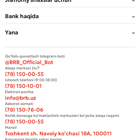
Bank haqida
Yana
Qo'llab-quvvatlash telegram-boti
@BRB_Official_Bot
Aloqa markazi 24/7
(78) 150-00-55
Ishonch telefoni (9:00-18:00)
(78) 150-10-01
Elektron pochta
info@brb.uz
Axborot xizmati
(78) 150-76-06
Kichik biznesga ko’maklashish markazlari bo'yicha aloqa raqami
(78) 150-00-55
Manzil
Toshkent sh. Navoiy ko’chasi 18А, 100011
Korrupsiya haqida xabar bering