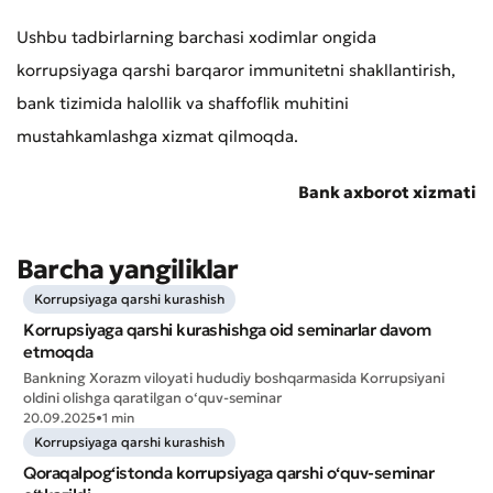
Ushbu tadbirlarning barchasi xodimlar ongida
korrupsiyaga qarshi barqaror immunitetni shakllantirish,
bank tizimida halollik va shaffoflik muhitini
mustahkamlashga xizmat qilmoqda.
Bank axborot xizmati
Yomon
Aʼlo
Barcha yangiliklar
* Barcha maydonlar to'ldirilishi shart
Yuborish
Korrupsiyaga qarshi kurashish
Korrupsiyaga qarshi kurashishga oid seminarlar davom
Yuborish
etmoqda
Bankning Xorazm viloyati hududiy boshqarmasida Korrupsiyani
oldini olishga qaratilgan o‘quv-seminar
20.09.2025
•
1 min
Korrupsiyaga qarshi kurashish
Qoraqalpog‘istonda korrupsiyaga qarshi o‘quv-seminar