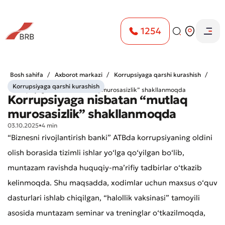
1254
Bosh sahifa
Axborot markazi
Korrupsiyaga qarshi kurashish
Korrupsiyaga qarshi kurashish
Korrupsiyaga nisbatan “mutlaq murosasizlik” shakllanmoqda
Korrupsiyaga nisbatan “mutlaq
murosasizlik” shakllanmoqda
03.10.2025
•
4 min
“Biznesni rivojlantirish banki” ATBda korrupsiyaning oldini
olish borasida tizimli ishlar yo‘lga qo‘yilgan bo‘lib,
muntazam ravishda huquqiy-ma’rifiy tadbirlar o‘tkazib
kelinmoqda. Shu maqsadda, xodimlar uchun maxsus o‘quv
dasturlari ishlab chiqilgan, “halollik vaksinasi” tamoyili
asosida muntazam seminar va treninglar o‘tkazilmoqda,