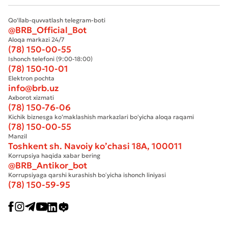
Qo'llab-quvvatlash telegram-boti
@BRB_Official_Bot
Aloqa markazi 24/7
(78) 150-00-55
Ishonch telefoni (9:00-18:00)
(78) 150-10-01
Elektron pochta
info@brb.uz
Axborot xizmati
(78) 150-76-06
Kichik biznesga ko’maklashish markazlari bo'yicha aloqa raqami
(78) 150-00-55
Manzil
Toshkent sh. Navoiy ko’chasi 18А, 100011
Korrupsiya haqida xabar bering
@BRB_Antikor_bot
Korrupsiyaga qarshi kurashish boʻyicha ishonch liniyasi
(78) 150-59-95