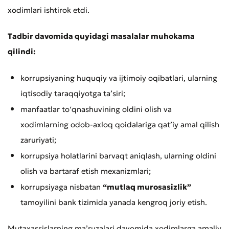
xodimlari ishtirok etdi.
Tadbir davomida quyidagi masalalar muhokama
qilindi:
korrupsiyaning huquqiy va ijtimoiy oqibatlari, ularning
iqtisodiy taraqqiyotga ta’siri;
manfaatlar to‘qnashuvining oldini olish va
xodimlarning odob-axloq qoidalariga qat’iy amal qilish
zaruriyati;
korrupsiya holatlarini barvaqt aniqlash, ularning oldini
olish va bartaraf etish mexanizmlari;
korrupsiyaga nisbatan
“mutlaq murosasizlik”
tamoyilini bank tizimida yanada kengroq joriy etish.
Mutaxassislarning ma’ruzalari davomida xodimlarga amaliy