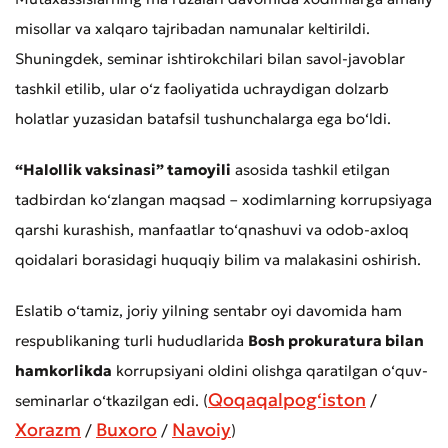
misollar va xalqaro tajribadan namunalar keltirildi.
Shuningdek, seminar ishtirokchilari bilan savol-javoblar
tashkil etilib, ular o‘z faoliyatida uchraydigan dolzarb
holatlar yuzasidan batafsil tushunchalarga ega bo‘ldi.
“Halollik vaksinasi” tamoyili
asosida tashkil etilgan
tadbirdan ko‘zlangan maqsad – xodimlarning korrupsiyaga
qarshi kurashish, manfaatlar to‘qnashuvi va odob-axloq
Murojaat qoldirish
qoidalari borasidagi huquqiy bilim va malakasini oshirish.
Xizmat sifatini baholang
Eslatib o‘tamiz, joriy yilning sentabr oyi davomida ham
respublikaning turli hududlarida
Bosh prokuratura bilan
hamkorlikda
korrupsiyani oldini olishga qaratilgan o‘quv-
Qoqaqalpog‘iston
seminarlar o‘tkazilgan edi. (
/
Xorazm
Buxoro
Navoiy
/
/
)