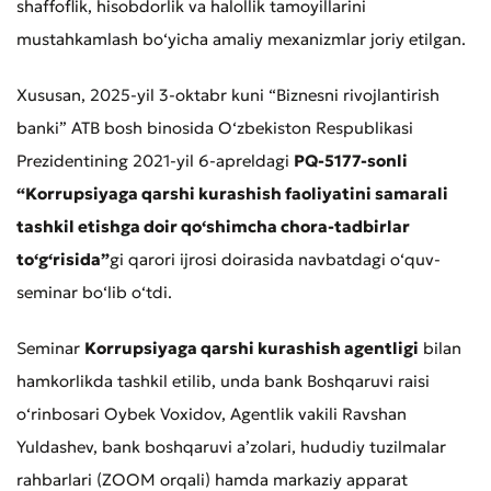
shaffoflik, hisobdorlik va halollik tamoyillarini
mustahkamlash bo‘yicha amaliy mexanizmlar joriy etilgan.
Xususan, 2025-yil 3-oktabr kuni “Biznesni rivojlantirish
banki” ATB bosh binosida O‘zbekiston Respublikasi
Prezidentining 2021-yil 6-apreldagi
PQ-5177-sonli
“Korrupsiyaga qarshi kurashish faoliyatini samarali
tashkil etishga doir qo‘shimcha chora-tadbirlar
to‘g‘risida”
gi qarori ijrosi doirasida navbatdagi o‘quv-
seminar bo‘lib o‘tdi.
Seminar
Korrupsiyaga qarshi kurashish agentligi
bilan
hamkorlikda tashkil etilib, unda bank Boshqaruvi raisi
o‘rinbosari Oybek Voxidov, Agentlik vakili Ravshan
Yuldashev, bank boshqaruvi a’zolari, hududiy tuzilmalar
rahbarlari (ZOOM orqali) hamda markaziy apparat