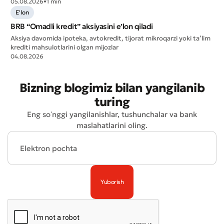
05.08.2026
•
1 min
E'lon
BRB “Omadli kredit” aksiyasini e’lon qiladi
Aksiya davomida ipoteka, avtokredit, tijorat mikroqarzi yoki ta’lim
krediti mahsulotlarini olgan mijozlar
04.08.2026
Bizning blogimiz bilan yangilanib
Yomon
Aʼlo
turing
Eng soʻnggi yangilanishlar, tushunchalar va bank
* Barcha maydonlar to'ldirilishi shart
Yuborish
maslahatlarini oling.
Yuborish