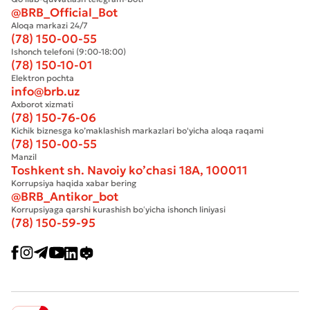
@BRB_Official_Bot
Aloqa markazi 24/7
(78) 150-00-55
Ishonch telefoni (9:00-18:00)
(78) 150-10-01
Elektron pochta
info@brb.uz
Axborot xizmati
(78) 150-76-06
Kichik biznesga ko’maklashish markazlari bo'yicha aloqa raqami
(78) 150-00-55
Manzil
Toshkent sh. Navoiy ko’chasi 18А, 100011
Korrupsiya haqida xabar bering
@BRB_Antikor_bot
Korrupsiyaga qarshi kurashish boʻyicha ishonch liniyasi
(78) 150-59-95