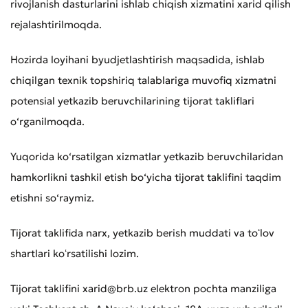
rivojlanish dasturlarini ishlab chiqish xizmatini xarid qilish
rejalashtirilmoqda.
Hozirda loyihani byudjetlashtirish maqsadida, ishlab
chiqilgan texnik topshiriq talablariga muvofiq xizmatni
potensial yetkazib beruvchilarining tijorat takliflari
o‘rganilmoqda.
Yuqorida ko‘rsatilgan xizmatlar yetkazib beruvchilaridan
hamkorlikni tashkil etish bo‘yicha tijorat taklifini taqdim
etishni so‘raymiz.
Tijorat taklifida narx, yetkazib berish muddati va toʻlov
shartlari koʻrsatilishi lozim.
Tijorat taklifini xarid@brb.uz elektron pochta manziliga