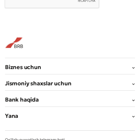
Biznes uchun
Jismoniy shaxslar uchun
Bank haqida
Yana
Qo'llab-quvvatlash telegram-boti