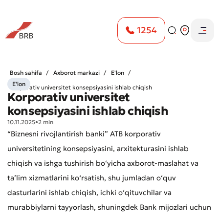
1254
Bosh sahifa
Axborot markazi
E'lon
E'lon
Korporativ universitet konsepsiyasini ishlab chiqish
Korporativ universitet
konsepsiyasini ishlab chiqish
10.11.2025
•
2 min
“Biznesni rivojlantirish banki” ATB korporativ
universitetining konsepsiyasini, arxitekturasini ishlab
chiqish va ishga tushirish bo‘yicha axborot-maslahat va
ta’lim xizmatlarini ko‘rsatish, shu jumladan o‘quv
dasturlarini ishlab chiqish, ichki o‘qituvchilar va
murabbiylarni tayyorlash, shuningdek Bank mijozlari uchun