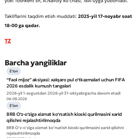
yoki Toshkent sh, A.Navoiy ko‘chasi, 18A-uyga yuboriladi.
Takliflarini taqdim etish muddati:
2025-yil 17-noyabr soat
18-00 ga qadar.
TZ
Barcha yangiliklar
E'lon
Murojaat qoldirish
“Faol mijoz” aksiyasi: xalqaro pul o‘tkazmalari uchun FIFA
Xizmat sifatini baholang
2026 esdalik kumush tangalari
2026-yil 1-avgustdan 2026-yil 31-oktyabrgacha davom etadi
06.08.2026
E'lon
BRB O‘z-o‘ziga xizmat ko‘rsatish kioski qurilmasini xarid
qilishni rejalashtirilmoqda
BRB O‘z-o‘ziga xizmat ko‘rsatish kioski qurilmasini xarid qilishni
rejalashtirilmoqda