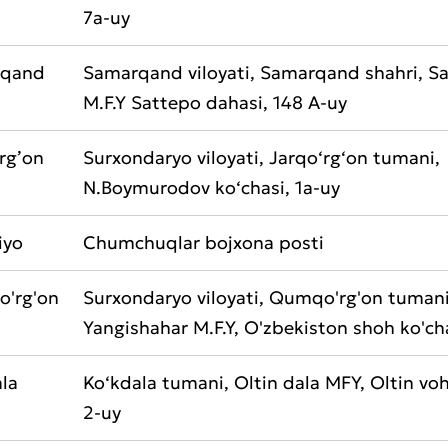
7a-uy
rqand
Samarqand viloyati, Samarqand shahri, Sa
aat qoldirish
M.F.Y Sattepo dahasi, 148 A-uy
t sifatini baholang
rg’on
Surxondaryo viloyati, Jarqo‘rg‘on tumani,
N.Boymurodov ko‘chasi, 1a-uy
iyo
Chumchuqlar bojxona posti
'rg'on
Surxondaryo viloyati, Qumqo'rg'on tumani
Yangishahar M.F.Y, O'zbekiston shoh ko'cha
la
Ko‘kdala tumani, Oltin dala MFY, Oltin voh
2-uy