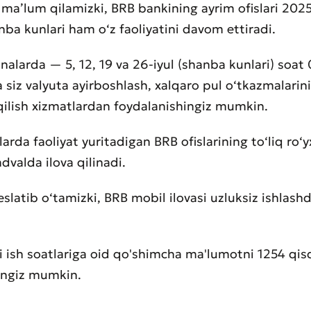
 ma’lum qilamizki, BRB bankining ayrim ofislari 2025-
nba kunlari ham o‘z faoliyatini davom ettiradi.
nalarda — 5, 12, 19 va 26-iyul (shanba kunlari) soat
 siz valyuta ayirboshlash, xalqaro pul o‘tkazmalarini
qilish xizmatlardan foydalanishingiz mumkin.
rda faoliyat yuritadigan BRB ofislarining to‘liq ro‘y
advalda ilova qilinadi.
slatib o‘tamizki, BRB mobil ilovasi uzluksiz ishlas
ri ish soatlariga oid qo'shimcha ma'lumotni 1254 qi
hingiz mumkin.