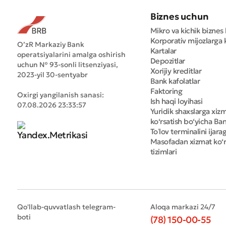
Biznes uchun
Mikro va kichik biznes 
Korporativ mijozlarga k
O’zR Markaziy Bank
Kartalar
operatsiyalarini amalga oshirish
Depozitlar
uchun № 93-sonli litsenziyasi,
Xorijiy kreditlar
2023-yil 30-sentyabr
Bank kafolatlar
Faktoring
Oxirgi yangilanish sanasi:
Ish haqi loyihasi
07.08.2026 23:33:57
Yuridik shaxslarga xiz
ko‘rsatish bo‘yicha Bank
Toʻlov terminalini ijara
Masofadan xizmat ko‘r
tizimlari
Qo'llab-quvvatlash telegram-
Aloqa markazi 24/7
boti
(78) 150-00-55