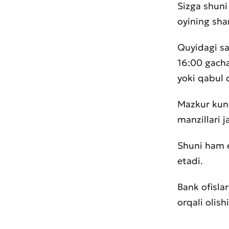
Sizga shuni
oyining sha
Quyidagi sa
16:00 gacha
yoki qabul 
Mazkur kunla
manzillari j
Shuni ham e
etadi.
Bank ofisla
orqali olis