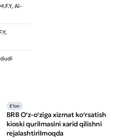
.F.Y, Al-
.Y,
ududi
E'lon
BRB O‘z-o‘ziga xizmat ko‘rsatish
kioski qurilmasini xarid qilishni
rejalashtirilmoqda