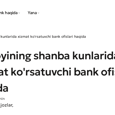
nk haqida
Yana
 kunlarida xizmat ko'rsatuvchi bank ofislari haqida
oyining shanba kunlarid
t ko'rsatuvchi bank ofi
da
min
jozlar,