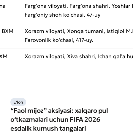
ona
Farg'ona viloyati, Farg'ona shahri, Yoshlar M
Yomon
Aʼlo
Farg'oniy shoh ko'chasi, 47-uy
aydonlar to'ldirilishi shart
a BXM
Xorazm viloyati, Xonqa tumani, Istiqlol M.F
Yuborish
Farovonlik ko'chasi, 417-uy.
Yuborish
BXM
Xorazm viloyati, Xiva shahri, Ichan qal'a h
E'lon
“Faol mijoz” aksiyasi: xalqaro pul
o‘tkazmalari uchun FIFA 2026
esdalik kumush tangalari