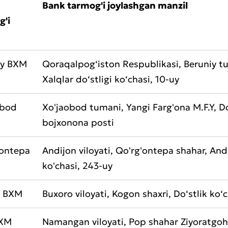
Bank tarmog'i joylashgan manzil
g'i
iy BXM
Qoraqalpog‘iston Respublikasi, Beruniy t
Xalqlar do‘stligi ko‘chasi, 10-uy
obod
Xo'jaobod tumani, Yangi Farg'ona M.F.Y, Do
bojxonona posti
'ontepa
Andijon viloyati, Qo'rg'ontepa shahar, And
ko'chasi, 243-uy
 BXM
Buxoro viloyati, Kogon shaxri, Do‘stlik ko‘
BXM
Namangan viloyati, Pop shahar Ziyoratgoh