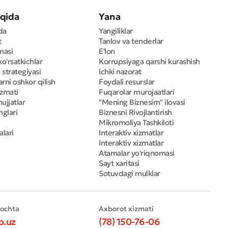
qida
Yana
da
Yangiliklar
t
Tanlov va tenderlar
masi
E'lon
ko'rsatkichlar
Korrupsiyaga qarshi kurashish
 strategiyasi
Ichki nazorat
rni oshkor qilish
Foydali resurslar
izmati
Fuqarolar murojaatlari
ujjatlar
"Mening Biznesim" ilovasi
nglari
Biznesni Rivojlantirish
Mikromoliya Tashkiloti
alari
Interaktiv xizmatlar
Interaktiv xizmatlar
Atamalar yo'riqnomasi
Sayt xaritasi
Sotuvdagi mulklar
pochta
Axborot xizmati
b.uz
(78) 150-76-06