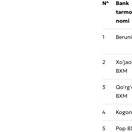
№
Bank
tarmo
nomi
1
Berun
2
Xo'ja
BXM
3
Qo'rg
BXM
4
Kogon
5
Pop 