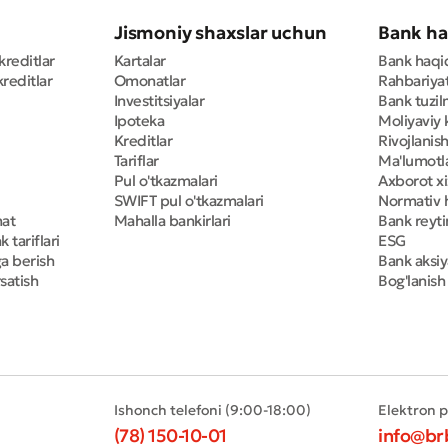
Jismoniy shaxslar uchun
Bank ha
kreditlar
Kartalar
Bank haqi
reditlar
Omonatlar
Rahbariya
Investitsiyalar
Bank tuzil
Ipoteka
Moliyaviy 
Kreditlar
Rivojlanish
Tariflar
Ma'lumotla
Pul o'tkazmalari
Axborot x
SWIFT pul o'tkazmalari
Normativ h
mat
Mahalla bankirlari
Bank reyti
 tariflari
ESG
ga berish
Bank aksiy
satish
Bog'lanish
Ishonch telefoni (9:00-18:00)
Elektron 
(78) 150-10-01
info@br