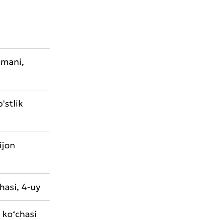
umani,
'stlik
ijon
chasi, 4-uy
 ko‘chasi