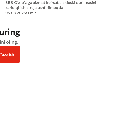
BRB O‘z-o‘ziga xizmat ko‘rsatish kioski qurilmasini
xarid qilishni rejalashtirilmoqda
05.08.2026
•
1 min
turing
ni oling.