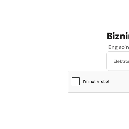
Bizni
Eng soʻn