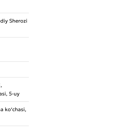
diy Sherozi
,
si, 5-uy
a ko‘chasi,