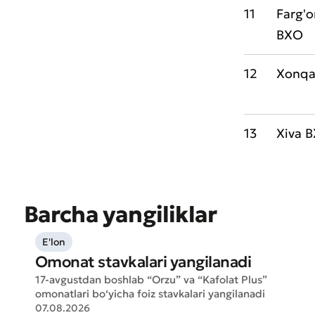
11
Farg'
BXO
* Barcha m
12
Xonq
13
Xiva 
Barcha yangiliklar
E'lon
Omonat stavkalari yangilanadi
17-avgustdan boshlab “Orzu” va “Kafolat Plus”
omonatlari bo‘yicha foiz stavkalari yangilanadi
07.08.2026