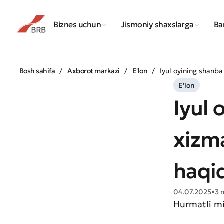
Biznes uchun
Jismoniy shaxslarga
Ba
Bosh sahifa
Axborot markazi
E'lon
Iyul oyining shanba
E'lon
Iyul 
xizma
haqi
04.07.2025
•
3 
Hurmatli mi