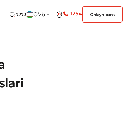
1254
O'zb
Onlayn-bank
a
slari