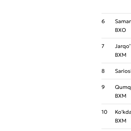
6
Sama
Muroj
BXO
Xizma
7
Jarqo’
BXM
8
Sarios
9
Qumqo
BXM
10
Ko'kda
BXM