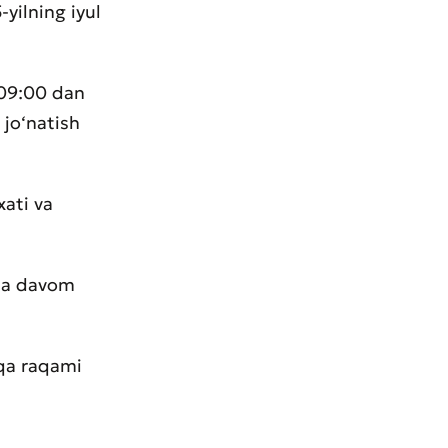
yilning iyul
 09:00 dan
 jo‘natish
xati va
hda davom
sqa raqami