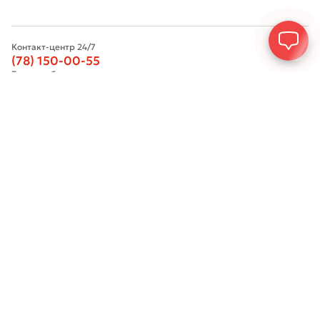
Контакт-центр 24/7
(78) 150-00-55
Бот-служба поддержки
@BRB_Official_Bot
Телефон доверия (9:00-18:00)
(78) 150-10-01
Адрес электронной почты
info@brb.uz
Пресс-служба
(78) 150-76-06
Телефон центров помощи малому бизнесу
(78) 150-00-55
Адрес
г.Ташкент ул.Навои 18А, 100011
Сообщить о коррупции в банке
@BRB_Antikor_bot
Горячая линия по борьбе с коррупцией
(78) 150-59-95