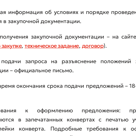
ная информация об условиях и порядке проведе
 в закупочной документации.
 получения закупочной документации – на сайте
вить обращение
 закупке
,
техническое задание
,
договор
).
ите качество обслуживания
подачи запроса на разъяснение положений 
ции – официальное письмо.
 время окончания срока подачи предложений – 18
ования к оформлению предложения: пр
яются в запечатанных конвертах с печатью у
лейки конверта. Подробные требования к 