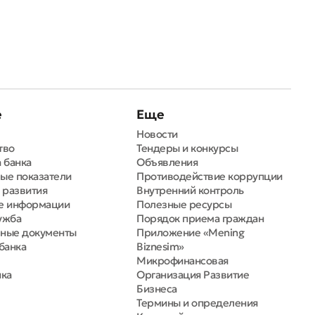
е
Еще
Новости
тво
Тендеры и конкурсы
 банка
Объявления
ые показатели
Противодействие коррупции
 развития
Внутренний контроль
е информации
Полезные ресурсы
ужба
Порядок приема граждан
ные документы
Приложение «Mening
банка
Biznesim»
Микрофинансовая
нка
Организация Развитие
Бизнеса
Термины и определения