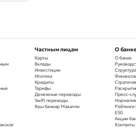
Частным лицам
О банк
Карты
О банке
вным
Вклады
Руководс
Инвестиции
Структура
Ипотека
Финансов
Кредиты
Стратегия
тные
Тарифы
Раскрыти
Денежные переводы
Пресс-сл
Swift переводы
Норматив
Ваш банкир Махалли
Рейтинги 
ESG
Акции ба
овское
Контакты