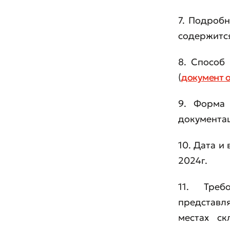
7. Подроб
содержится
8. Способ
Оста
(
документ о
Оцен
9. Форма 
документа
10. Дата и
2024г.
11. Треб
представл
местах ск