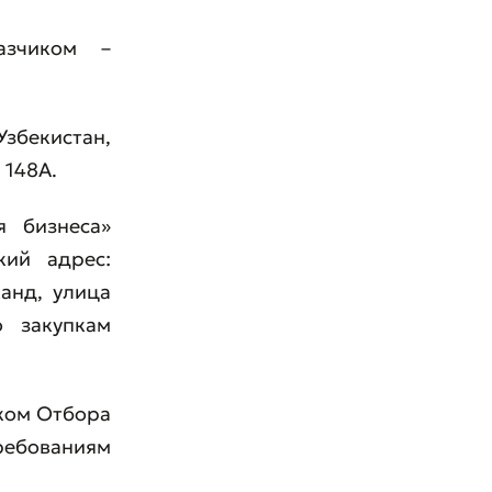
азчиком –
бекистан,
 148А.
я бизнеса»
кий адрес:
канд, улица
о закупкам
иком Отбора
ебованиям