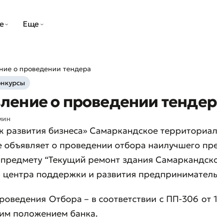
е
Еще
ние о проведении тендера
онкурсы
ление о проведении тендер
мин
нк развития бизнеса» Самаркандское территориа
е объявляет о проведении отбора наилучшего п
 предмету “Текущий ремонт здания Самаркандск
о центра поддержки и развития предприниматель
роведения Отбора – в соответствии с ПП-306 от 1
им положением банка.