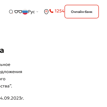
1254
Рус
Онлайн-банк
а
льное
редложения
ого
ства”.
4.09.2023г.