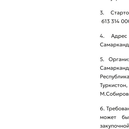
3. Старт
613 314 00
4. Адрес
Самаркандс
5. Органи
Самарканд
Республика
Туркистон
M.Собирова,
6. Требова
может бы
закупочной