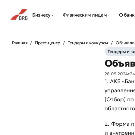
Бизнесу
Физическим лицам
О банк
Главная
Пресс-центр
Тендеры и конкурсы
Объявле
Тендеры и к
Объяв
28.05.2024
•
2 
1. АКБ «Ба
управлени
(Отбор) по
областног
2. Форма п
и внутренн