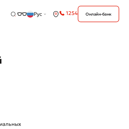
1254
Рус
Онлайн-банк
й
циальных