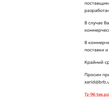
поставщико
разработан
В случае В
коммерческ
В коммерче
поставки и
Крайний ср
Просим пр
xarid@brb.u
Оста
Tz-96 tex.po
Оцен