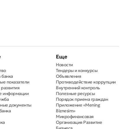
е
Еще
Новости
тво
Тендеры и конкурсы
 банка
Объявления
ые показатели
Противодействие коррупции
 развития
Внутренний контроль
е информации
Полезные ресурсы
ужба
Порядок приема граждан
ные документы
Приложение «Mening
банка
Biznesim»
Микрофинансовая
нка
Организация Развитие
Бизнеса