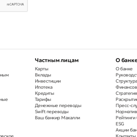
Частным лицам
О банк
Карты
О банке
вным
Вклады
Руководс
Инвестиции
Структура
Ипотека
Финансов
Кредиты
Стратегия
тные
Тарифы
Раскрыти
Денежные переводы
Пресс-сл
Swift переводы
Норматив
Ваш банкир Махалли
Рейтинги 
ESG
Акции ба
овское
Контакты