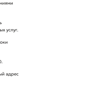
аниями
ь
х услуг.
роки
0.
ый адрес