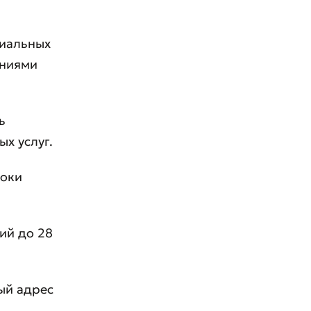
циальных
аниями
ь
х услуг.
роки
ий до 28
ый адрес