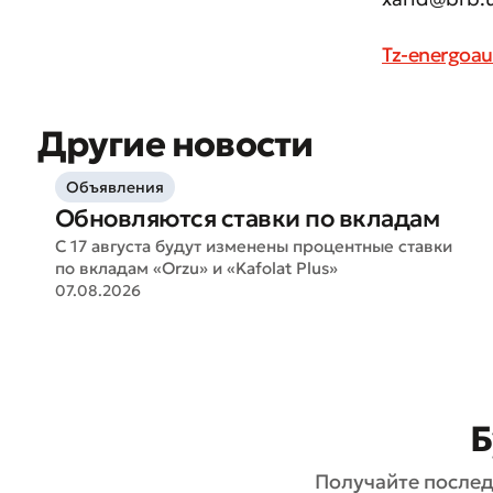
Оцен
Tz-energoau
Другие новости
Объявления
Обновляются ставки по вкладам
С 17 августа будут изменены процентные ставки
по вкладам «Orzu» и «Kafolat Plus»
07.08.2026
Б
Получайте послед
* Все по