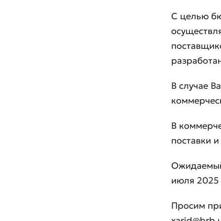
С целью б
осуществл
поставщико
разработан
В случае В
коммерческ
В коммерче
поставки и
Ожидаемый
июля 2025 
Просим пр
Оста
xarid@brb.u