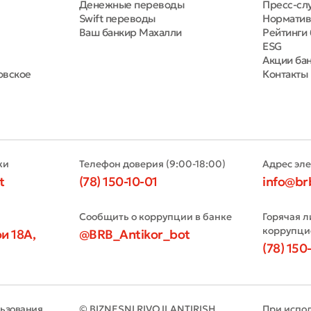
Денежные переводы
Пресс-сл
Swift переводы
Норматив
Ваш банкир Махалли
Рейтинги 
ESG
Акции ба
овское
Контакты
ки
Телефон доверия (9:00-18:00)
Адрес эл
t
(78) 150-10-01
info@br
Сообщить о коррупции в банке
Горячая л
коррупци
и 18А,
@BRB_Antikor_bot
(78) 150
льзования
© BIZNESNI RIVOJLANTIRISH
При испо