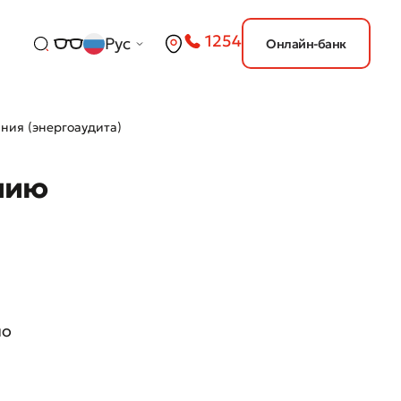
1254
Рус
Онлайн-банк
ния (энергоаудита)
нию
по