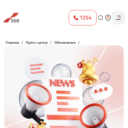
1254
Главная
Пресс-центр
Объявления
Jismoniy shaxslar uchun yangi avtokredit ishga tushirildi