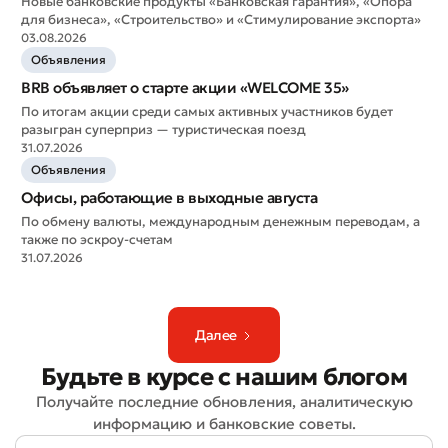
Новые банковские продукты «Банковская гарантия», «Опора
для бизнеса», «Строительство» и «Стимулирование экспорта»
03.08.2026
Объявления
BRB объявляет о старте акции «WELCOME 35»
По итогам акции среди самых активных участников будет
разыгран суперприз — туристическая поезд
31.07.2026
Объявления
Офисы, работающие в выходные августа
По обмену валюты, международным денежным переводам, а
также по эскроу-счетам
31.07.2026
Плохо
Отлично
* Все поля обязательны для заполнения
Далее
Отправить
Отправить
Будьте в курсе с нашим блогом
Получайте последние обновления, аналитическую
информацию и банковские советы.