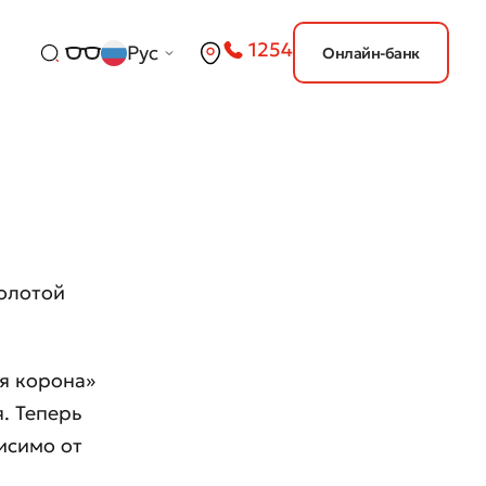
1254
Рус
Онлайн-банк
Золотой
ая корона»
. Теперь
исимо от