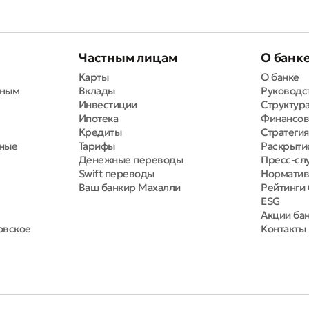
Частным лицам
О банк
Карты
О банке
вным
Вклады
Руководс
Инвестиции
Структура
Ипотека
Финансов
Кредиты
Стратегия
тные
Тарифы
Раскрыти
Денежные переводы
Пресс-сл
Swift переводы
Норматив
Ваш банкир Махалли
Рейтинги 
ESG
Акции ба
овское
Контакты