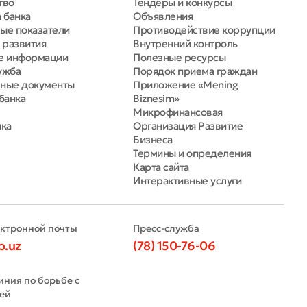
тво
Тендеры и конкурсы
 банка
Объявления
ые показатели
Противодействие коррупции
 развития
Внутренний контроль
е информации
Полезные ресурсы
ужба
Порядок приема граждан
ные документы
Приложение «Mening
банка
Biznesim»
Микрофинансовая
нка
Организация Развитие
Бизнеса
Термины и определения
Карта сайта
Интерактивные услуги
ектронной почты
Пресс-служба
b.uz
(78) 150-76-06
иния по борьбе с
ей