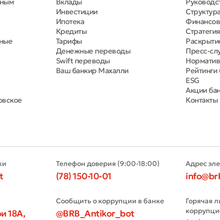
вным
Вклады
Руководс
Инвестиции
Структура
Ипотека
Финансов
Кредиты
Стратегия
тные
Тарифы
Раскрыти
Денежные переводы
Пресс-сл
Swift переводы
Норматив
Ваш банкир Махалли
Рейтинги 
ESG
Акции ба
овское
Контакты
ки
Телефон доверия (9:00-18:00)
Адрес эл
t
(78) 150-10-01
info@br
Сообщить о коррупции в банке
Горячая л
коррупци
и 18А,
@BRB_Antikor_bot