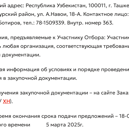
й адрес: Республика Узбекистан, 100011, г. Ташке
рский район, ул. А.Навои, 18-А. Контактное лицо
отиров, тел.: 78-1509339. Внутр. номер 363.
ния, предъявляемые к Участнику Отбора: Участн
ь любая организация, соответствующая требован
 документации.
ая информация об условиях и порядке проведен
вить обращение
 в закупочной документации.
ите качество обслуживания
учения закупочной документации – на сайте Зака
/
XH
).
время окончания срока подачи предложений – 18-
ого времени 5 марта 2025г.