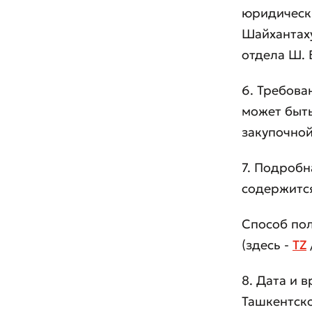
юридически
Шайхантаху
отдела Ш. Б
6. Требова
может быт
закупочной
7. Подробн
Оста
содержится
Оцен
Способ пол
(здесь -
TZ
8. Дата и 
Ташкентск