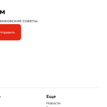
ом
анковские советы.
е
Еще
Новости