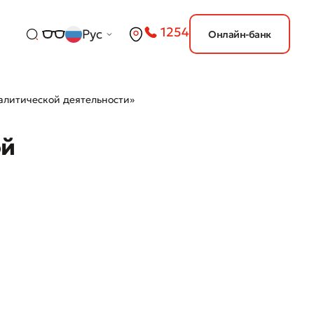
1254
Рус
Онлайн-банк
литической деятельности»
ой