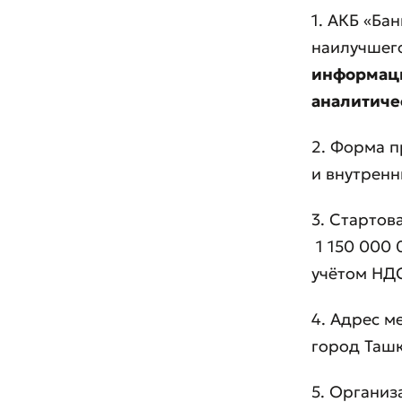
1. АКБ «Ба
наилучшег
информаци
аналитиче
2. Форма п
и внутренн
3. Стартов
1 150 000 
учётом НДС
4. Адрес м
город Ташк
5. Организ