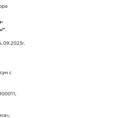
бора
о-
»”
.
4.09.2023г.
сум с
100011,
еса»,