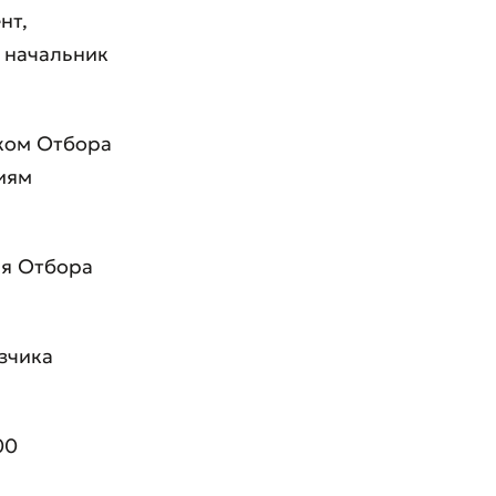
нт,
: начальник
иком Отбора
иям
ия Отбора
зчика
00