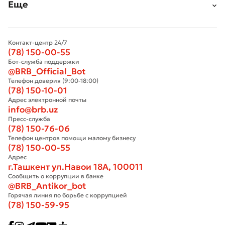
Еще
Контакт-центр 24/7
(78) 150-00-55
Бот-служба поддержки
@BRB_Official_Bot
Телефон доверия (9:00-18:00)
(78) 150-10-01
Адрес электронной почты
info@brb.uz
Плохо
Отлично
Пресс-служба
(78) 150-76-06
Телефон центров помощи малому бизнесу
* Все поля обязательны для заполнения
(78) 150-00-55
Отправить
Адрес
Отправить
г.Ташкент ул.Навои 18А, 100011
Сообщить о коррупции в банке
@BRB_Antikor_bot
Горячая линия по борьбе с коррупцией
(78) 150-59-95