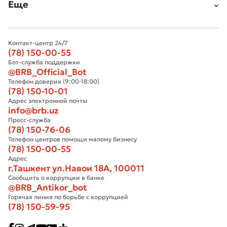
Еще
Контакт-центр 24/7
(78) 150-00-55
Бот-служба поддержки
@BRB_Official_Bot
Телефон доверия (9:00-18:00)
(78) 150-10-01
Адрес электронной почты
info@brb.uz
Плохо
Отлично
Пресс-служба
(78) 150-76-06
Телефон центров помощи малому бизнесу
* Все поля обязательны для заполнения
(78) 150-00-55
Отправить
Адрес
Отправить
г.Ташкент ул.Навои 18А, 100011
Сообщить о коррупции в банке
@BRB_Antikor_bot
Горячая линия по борьбе с коррупцией
(78) 150-59-95