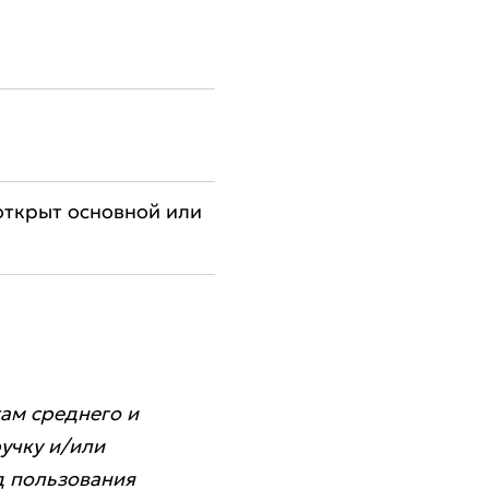
 открыт основной или
ам среднего и
учку и/или
д пользования