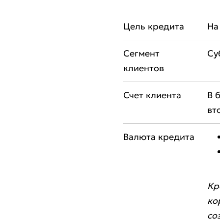
Цель кредита
На
Сегмент
Су
клиентов
Счет клиента
В 
вт
Валюта кредита
Кр
ко
Оста
со
Оцен