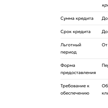
кр
Сумма кредита
До
Срок кредита
До
Льготный
От
период
Форма
Пе
предоставления
Требование к
Об
обеспечению
кл
* Все по