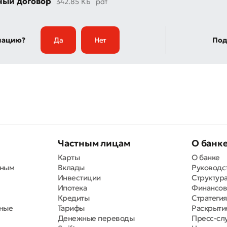
ный договор
342.85 КБ
pdf
мацию?
Да
Нет
Под
Частным лицам
О банк
Карты
О банке
вным
Вклады
Руководс
Инвестиции
Структура
Ипотека
Финансов
Кредиты
Стратегия
тные
Тарифы
Раскрыти
Денежные переводы
Пресс-сл