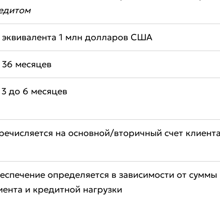
едитом
 эквивалента 1 млн долларов США
 36 месяцев
 3 до 6 месяцев
речисляется на основной/вторичный счет клиент
еспечение определяется в зависимости от суммы 
Плохо
Отлично
иента и кредитной нагрузки
ля обязательны для заполнения
Отправить