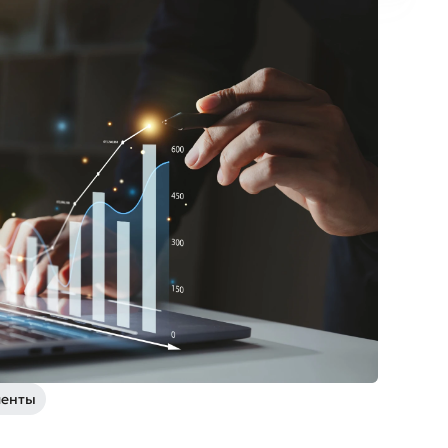
менты