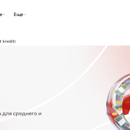
е
Еще
 krediti
 для среднего и