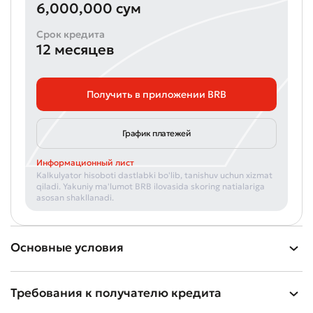
6,000,000 сум
Срок кредита
12 месяцев
Получить в приложении BRB
График платежей
Плохо
Отлично
Информационный лист
Kalkulyator hisoboti dastlabki bo'lib, tanishuv uchun xizmat
qiladi. Yakuniy ma'lumot BRB ilovasida skoring natialariga
* Все поля обязательны для заполнения
asosan shakllanadi.
Отправить
Отправить
Основные условия
Требования к получателю кредита